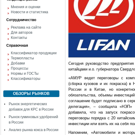
Мнения и оценки
Новости и статистика
Сотрудничество
Реклама на сайте
Для авторов
Контакты
Справочная
Классификатор продукции
Термопласты
Добавки
Сегодня руководство предприяти
Процессы
китайцами и.о. губернатора Свердл
Нормы и ГОСТы
«АМУР ведет переговоры с компа
Классификаторы
(сборка кузовов и их покраска) в
России и в Китае, но конкретн
ОБЗОРЫ РЫНКОВ
обязательства, объемы инвестиций
соглашение будет подписано в сер
Рынок энергетических
делегация», – сообщила «НЭП» п
добавок для КРС в России
добавила, что на запуск покрас
Рынок гуминовых удобрений
переговоры порядка с 20 китайски
в России
инвестиции или взять их на себя п
Анализ рынка кокса в России
Напомним, «Автомобили и мотор