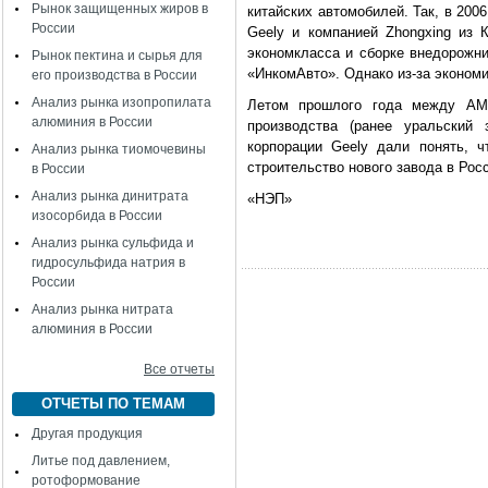
Рынок защищенных жиров в
китайских автомобилей. Так, в 20
России
Geely и компанией Zhongxing из 
экономкласса и сборке внедорожни
Рынок пектина и сырья для
«ИнкомАвто». Однако из-за экономи
его производства в России
Анализ рынка изопропилата
Летом прошлого года между АМ
алюминия в России
производства (ранее уральский 
корпорации Geely дали понять, 
Анализ рынка тиомочевины
строительство нового завода в Рос
в России
Анализ рынка динитрата
«НЭП»
изосорбида в России
Анализ рынка сульфида и
гидросульфида натрия в
России
Анализ рынка нитрата
алюминия в России
Все отчеты
ОТЧЕТЫ ПО ТЕМАМ
Другая продукция
Литье под давлением,
ротоформование