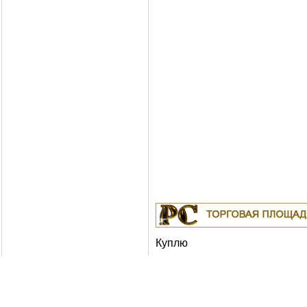
Куплю
19.04.2011
Белорусские рубли в Москв
18.04.2011
Индустриальные масла: И-
ИГНЕ-68, ИГНЕ-32, ИС-20, ИГС-68,И-5
И-50А, ИЛС-5, ИЛС-10, ИЛС-220(Мо), 
Москва