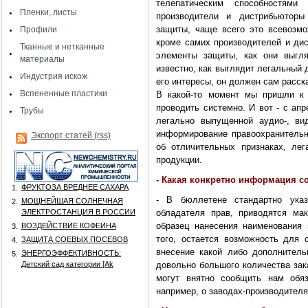
телепатическим способностям
Пленки, листы
производители и дистрибьюторы
защиты, чаще всего это всевозм
Профили
кроме самих производителей и дис
Тканные и нетканные
элементы защиты, как они выгля
материалы
известно, как выглядит легальный 
Индустрия искож
его интересы, он должен сам расска
Вспененные пластики
B какой-то момент мы пришли к 
проводить системно. И вот - с ап
Трубы
легально выпущенной аудио-, ви
информирование правоохранительн
Экспорт статей (rss)
об отличительных признаках, ле
продукции.
- Какая конкретно информация с
ФРУКТОЗА ВРЕДНЕЕ САХАРА
1.
- В бюллетене стандартно указ
МОЩНЕЙШАЯ СОЛНЕЧНАЯ
2.
ЭЛЕКТРОСТАНЦИЯ В РОССИИ
обладателя прав, приводятся ма
образец нанесения наименования 
ВОЗДЕЙСТВИЕ КОФЕИНА
3.
того, остается возможность для 
ЗАЩИТА СОЕВЫХ ПОСЕВОВ
4.
внесение какой либо дополнитель
ЭНЕРГОЭФФЕКТИВНОСТЬ:
5.
Детский сад категории [Аk
довольно большого количества зак
могут внятно сообщить нам обя
например, о заводах-производителя