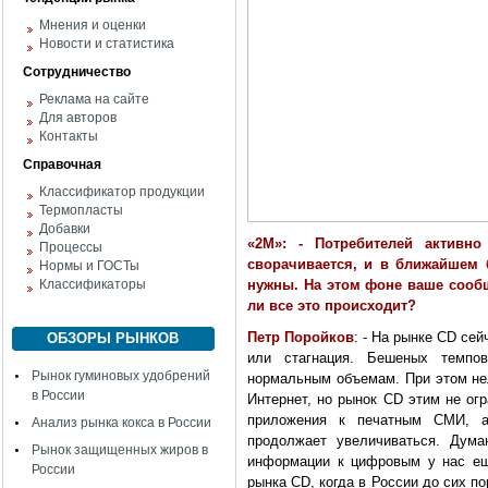
Мнения и оценки
Новости и статистика
Сотрудничество
Реклама на сайте
Для авторов
Контакты
Справочная
Классификатор продукции
Термопласты
Добавки
«2М»: - Потребителей активн
Процессы
сворачивается, и в ближайшем
Нормы и ГОСТы
Классификаторы
нужны. На этом фоне ваше сообщ
ли все это происходит?
Петр Поройков
: - На рынке CD се
ОБЗОРЫ РЫНКОВ
или стагнация. Бешеных темпо
Рынок гуминовых удобрений
нормальным объемам. При этом нел
в России
Интернет, но pынoк CD этим не ог
приложения к печатным СМИ, ау
Анализ рынка кокса в России
продолжает увеличиваться. Дума
Рынок защищенных жиров в
информации к цифровым у нас ещ
России
рынка CD, когда в России до сих п