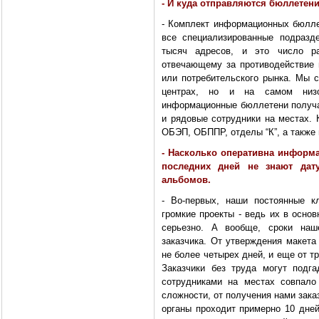
- И куда отправляются бюллетен
- Комплект информационных бюлле
все специализированные подразде
тысяч адресов, и это число рас
отвечающему за противодействие 
или потребительского рынка. Мы с
центрах, но и на самом низо
информационные бюллетени получа
и рядовые сотрудники на местах.
ОБЭП, ОБППР, отделы “К”, а также 
- Насколько оперативна информа
последних дней не знают дат
альбомов.
- Во-первых, наши постоянные к
громкие проекты - ведь их в осно
серьезно. A вообще, сроки на
заказчика. От утверждения макета
не более четырех дней, и еще от т
Заказчики без труда могут подг
сотрудниками на местах совпало
сложности, от получения нами зака
органы проходит примерно 10 дне