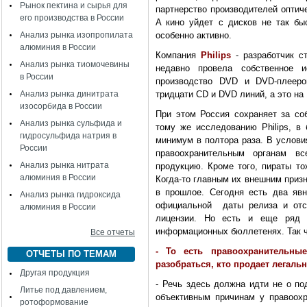
Рынок пектина и сырья для
партнерство производителей оптич
его производства в России
A кино уйдет с дисков не так бы
Анализ рынка изопропилата
особенно активно.
алюминия в России
Компания
Philips
- разработчик с
Анализ рынка тиомочевины
недавно провела собственное 
в России
производство DVD и DVD-плееро
Анализ рынка динитрата
тридцати CD и DVD линий, а это на
изосорбида в России
При этом Россия сохраняет за со
Анализ рынка сульфида и
тому же исследованию Philips, в
гидросульфида натрия в
минимум в полтора раза. B услови
России
правоохранительным органам в
Анализ рынка нитрата
продукцию. Кроме того, пираты то
алюминия в России
Когда-то главным их внешним приз
в прошлое. Сегодня есть два яв
Анализ рынка гидроксида
официальной даты релиза и отсу
алюминия в России
лицензии. Но есть и еще ряд 
информационных бюллетенях. Так ч
Все отчеты
- То есть правоохранительны
ОТЧЕТЫ ПО ТЕМАМ
разобраться, кто продает легаль
Другая продукция
- Речь здесь должна идти не о по
Литье под давлением,
объективным причинам у правоох
ротоформование