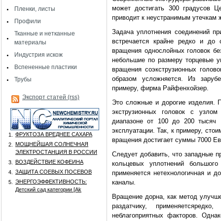
может достигать 300 градусов Ц
Пленки, листы
приводит к неустранимым утечкам 
Профили
Задача уплотнения соединений пр
Тканные и нетканные
встречается крайне редко и до 
материалы
вращения однослойных головок бе
Индустрия искож
небольшие по размеру торцевые у
Вспененные пластики
вращения соэкструзионных голов
образом усложняется. Из зарубе
Трубы
примеру, фирма Райфенхойзер.
Экспорт статей (rss)
Это сложные и дорогие изделия. 
экструзионных головок с узлом
диапазоне от 100 до 200 тысяч 
эксплуатации. Так, к примеру, ст
ФРУКТОЗА ВРЕДНЕЕ САХАРА
1.
вращения достигает суммы 7000 Ев
МОЩНЕЙШАЯ СОЛНЕЧНАЯ
2.
ЭЛЕКТРОСТАНЦИЯ В РОССИИ
Следует добавить, что западные п
ВОЗДЕЙСТВИЕ КОФЕИНА
3.
кольцевых уплотнений большого
ЗАЩИТА СОЕВЫХ ПОСЕВОВ
4.
применяется нетехнологичная и д
ЭНЕРГОЭФФЕКТИВНОСТЬ:
каналы.
5.
Детский сад категории [Аk
Вращение дорна, как метод ул
учше
раздатчику, применяетсяредко
неблагоприятных факторов. Одна