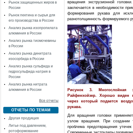
вращения экструзионной головки
Рынок защищенных жиров в
заключается в необходимости при
России
формирования рукава для искл
Рынок пектина и сырья для
разнотолщинность формируемого р
его производства в России
Анализ рынка изопропилата
алюминия в России
Анализ рынка тиомочевины
в России
Анализ рынка динитрата
изосорбида в России
Анализ рынка сульфида и
гидросульфида натрия в
России
Анализ рынка нитрата
алюминия в России
Рисунок 3. Многослойная 
Райфенхойзер. Хорошо виден 
Все отчеты
через который подается возду
рукава.
ОТЧЕТЫ ПО ТЕМАМ
Для вращения головки применяе
Другая продукция
узлом вращения. При создании т
Литье под давлением,
проблема предотвращения утечек
ротоформование
Современные экструдеры развивают