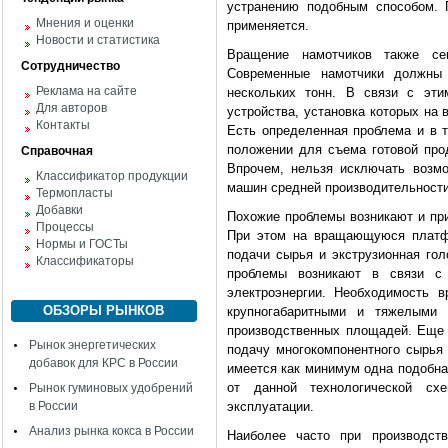
устранению подобным способом. 
Мнения и оценки
применяется.
Новости и статистика
Вращение намотчиков также с
Сотрудничество
Современные намотчики должны 
Реклама на сайте
нескольких тонн. В связи с эти
Для авторов
устройства, установка которых н
Контакты
Есть определенная проблема и в т
положении для съема готовой прод
Справочная
Впрочем, нельзя исключать возм
Классификатор продукции
машин средней производительности
Термопласты
Добавки
Похожие проблемы возникают и пр
Процессы
При этом на вращающуюся платф
Нормы и ГОСТы
подачи сырья и экструзионная гол
Классификаторы
проблемы возникают в связи с
электроэнергии. Необходимость 
ОБЗОРЫ РЫНКОВ
крупногабаритными и тяжелыми
производственных площадей. Еще 
Рынок энергетических
подачу многокомпонентного сырья
добавок для КРС в России
имеется как минимум одна подобна
от данной технологической сх
Рынок гуминовых удобрений
в России
эксплуатации.
Анализ рынка кокса в России
Наиболее часто при производст