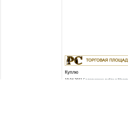
Куплю
19.04.2011
Белорусские рубли в Москв
18.04.2011
Индустриальные масла: И-
ИГНЕ-68, ИГНЕ-32, ИС-20, ИГС-68,И-5
И-50А, ИЛС-5, ИЛС-10, ИЛС-220(Мо), 
Москва
04.04.2011
Куплю Биг-Бэги, МКР на пе
Москва