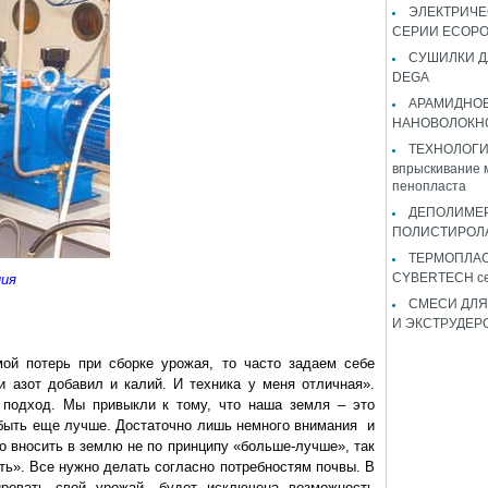
ЭЛЕКТРИЧЕ
СЕРИИ ECOP
СУШИЛКИ Д
DEGA
АРАМИДНО
НАНОВОЛОКН
ТЕХНОЛОГИЯ 
впрыскивание 
пенопласта
ДЕПОЛИМЕ
ПОЛИСТИРОЛ
ТЕРМОПЛА
CYBERTECH с
ния
СМЕСИ ДЛЯ
И ЭКСТРУДЕР
ой потерь при сборке урожая, то часто задаем себе
и азот добавил и калий. И техника у меня отличная».
 подход. Мы привыкли к тому, что наша земля – это
быть еще лучше. Достаточно лишь немного внимания и
о вносить в землю не по принципу «больше-лучше», так
ть». Все нужно делать согласно потребностям почвы. В
ровать свой урожай, будет исключена возможность