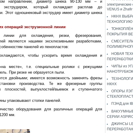
ом направлении, диаметр шнека 90-130 мм – и
электрические 
м экструдером, который охлаждает расплав до
VENUS и Zhaf
и. Этот одношнековый экструдер имеет диаметр шнека
НКНХ ВЫБР
ТЕХНОЛОГИЮ 
х операций экструзионной линии
ТОНКОПЛЁ
ПОКРЫТИЯ B
й линии для охлаждения, резки, фрезерования,
лей являются нашими эксклюзивными разработками,
СМЕСИТЕЛИ
собенностям панелей из пенопластов:
ПОЛИМЕРНОГ
НОВАЯ ТЕХ
охлаждаются, чтобы ускорить время охлаждения и
ПЕРЕРАБОТКИ
ЧИПЫ из У
 «на месте», т.е. специальные ролики с режущими
НАНОТРУБКО
ль. При резке не образуется пыли.
ются двойными; имеется возможность заменять фрезы
ТЕХНОЛОГИ
тановки производства. Те же фрезерные группы
НКНХ
 плоскостей, выпуклостей/выемок и ступенчатого
ОПОРЫ ЛЭП
СТЕКЛОПЛАС
ины упаковывают стопки панелей.
ПЭНД для IB
чество оборудования для различных операций для
ВАКУУМНЫЕ
1200 мм.
СЕРИИ ASPIR
ДЖИНСЫ LEV
ПЕРЕРАБОТА