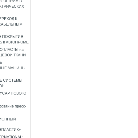
 ULTRAMID
КТРИЧЕСКИХ
ЕРЕХОД К
КАБЕЛЬНЫМ
Е ПОКРЫТИЯ
S в АВТОПРОМЕ
ОПЛАСТЫ на
ЦЕВОЙ ТКАНИ
Е
НЫЕ МАШИНЫ
Е СИСТЕМЫ
ОН
YCAP НОВОГО
ование пресс-
ИОННЫЙ
НПЛАСТИК»
TERNATIONAL: