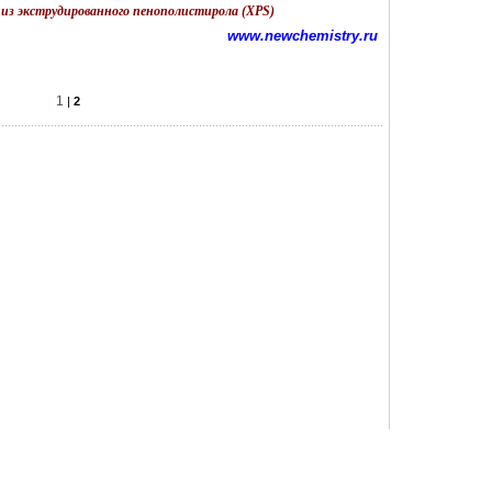
из экструдированного пенополистирола (XPS)
www.newchemistry.ru
1
|
2