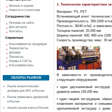
1. Технические характеристики 
Мнения и оценки
Новости и статистика
Материал: PS, PET
Вспенивающий агент: технические г
Сотрудничество
Производительность: 350-1500 кг/ч
Реклама на сайте
Плотность: 30/40 кг/м2, в зависимо
Для авторов
Толщина панелей: 20-200 мм
Контакты
Ширина панелей: 600, 900 или 1200
Справочная
Скорость производства: макс. 30 м/
Классификатор продукции
Термопласты
Добавки
Процессы
Нормы и ГОСТы
Классификаторы
В зависимости от производите
ОБЗОРЫ РЫНКОВ
следующее оборудование:
Рынок энергетических
• один двухшнековый экструдер
добавок для КРС в России
диаметр шнека 130-200 мм,
Рынок гуминовых удобрений
• один тандем экструдеров, обра
в России
плавления материалов и смешива
Анализ рынка кокса в России
одношнековый экструдер с диам.