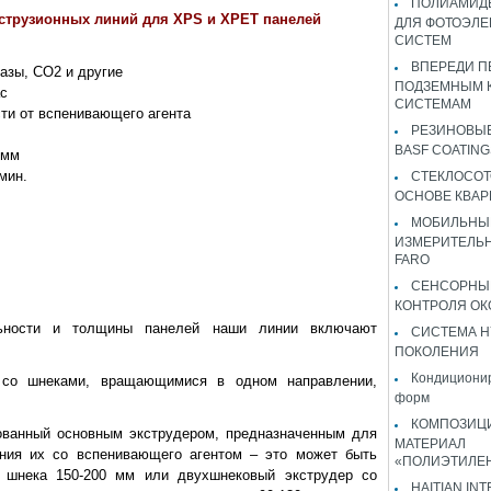
ПОЛИАМИДЫ
экструзионных линий для XPS и XPET панелей
ДЛЯ ФОТОЭЛЕ
СИСТЕМ
ВПЕРЕДИ П
азы, CO2 и другие
ПОДЗЕМНЫМ 
ас
СИСТЕМАМ
сти от вспенивающего агента
РЕЗИНОВЫ
BASF COATING
 мм
мин.
СТЕКЛОСОТ
ОСНОВЕ КВАР
МОБИЛЬНЫ
ИЗМЕРИТЕЛЬ
FARO
СЕНСОРНЫ
КОНТРОЛЯ ОК
льности и толщины панелей наши линии включают
СИСТЕМА H
ПОКОЛЕНИЯ
Кондиционир
 со шнеками, вращающимися в одном направлении,
форм
КОМПОЗИЦ
зованный основным экструдером, предназначенным для
МАТЕРИАЛ
ния их со вспенивающего агентом – это может быть
«ПОЛИЭТИЛЕ
 шнека 150-200 мм или двухшнековый экструдер со
HAITIAN IN