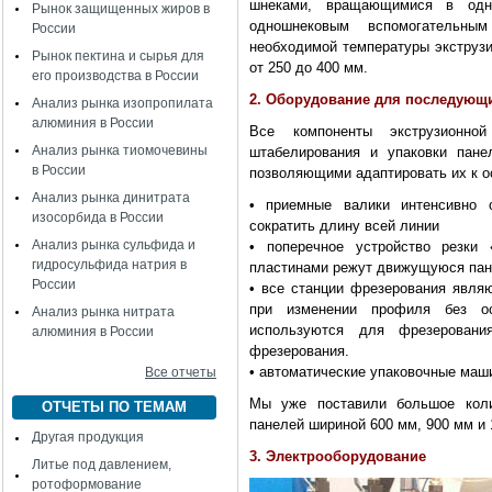
шнеками, вращающимися в одн
Рынок защищенных жиров в
одношнековым вспомогательны
России
необходимой температуры экструзи
Рынок пектина и сырья для
от 250 до 400 мм.
его производства в России
2. Оборудование для последующи
Анализ рынка изопропилата
алюминия в России
Все компоненты экструзионно
Анализ рынка тиомочевины
штабелирования и упаковки пане
в России
позволяющими адаптировать их к о
Анализ рынка динитрата
• приемные валики интенсивно 
изосорбида в России
сократить длину всей линии
Анализ рынка сульфида и
• поперечное устройство резки
гидросульфида натрия в
пластинами режут движущуюся пане
России
• все станции фрезерования явля
при изменении профиля без ос
Анализ рынка нитрата
используются для фрезерования
алюминия в России
фрезерования.
• автоматические упаковочные маш
Все отчеты
Мы уже поставили большое коли
ОТЧЕТЫ ПО ТЕМАМ
панелей шириной 600 мм, 900 мм и 
Другая продукция
3. Электрооборудование
Литье под давлением,
ротоформование