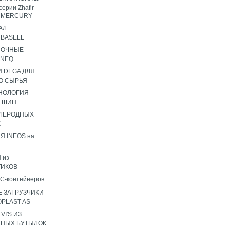
серии Zhafir
ir MERCURY
АЛ
BASELL
НОЧНЫЕ
ENEQ
 DEGA ДЛЯ
О СЫРЬЯ
НОЛОГИЯ
 ШИН
ГЛЕРОДНЫХ
К
Я INEOS на
 из
ТИКОВ
C-контейнеров
 ЗАГРУЗЧИКИ
OPLAST AS
I'S ИЗ
ННЫХ БУТЫЛОК