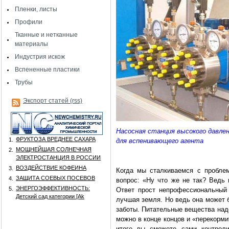
Пленки, листы
Профили
Тканные и нетканные
материалы
Индустрия искож
Вспененные пластики
Трубы
Экспорт статей (rss)
Насосная станция высокого давле
ФРУКТОЗА ВРЕДНЕЕ САХАРА
1.
для вспенивающего агента
МОЩНЕЙШАЯ СОЛНЕЧНАЯ
2.
ЭЛЕКТРОСТАНЦИЯ В РОССИИ
ВОЗДЕЙСТВИЕ КОФЕИНА
3.
Когда мы сталкиваемся с проблем
ЗАЩИТА СОЕВЫХ ПОСЕВОВ
4.
вопрос: «Ну что же не так? Ведь 
ЭНЕРГОЭФФЕКТИВНОСТЬ:
5.
Ответ прост непрофессиональный
Детский сад категории [Аk
лучшая земля. Но ведь она может 
заботы. Питательные вещества над
можно в конце концов и «перекорми
итоге вы сможете сами контроли