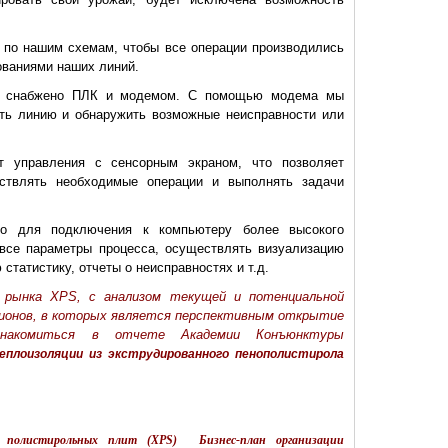
 по нашим схемам, чтобы все операции производились
ованиями наших линий.
но снабжено ПЛК и модемом. С помощью модема мы
ить линию и обнаружить возможные неисправности или
т управления с сенсорным экраном, что позволяет
ствлять необходимые операции и выполнять задачи
ено для подключения к компьютеру более высокого
 все параметры процесса, осуществлять визуализацию
статистику, отчеты о неисправностях и т.д.
 рынка XPS, с анализом текущей и потенциальной
егионов, в которых является перспективным открытие
знакомиться в отчете Академии Конъюнктуры
еплоизоляции из экструдированного пенополистирола
х полистирольных плит (XPS)
Бизнес-план организации