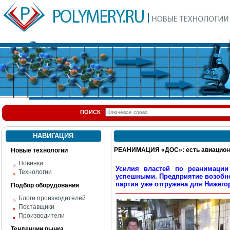
ПОИСК
НАВИГАЦИЯ
РЕАНИМАЦИЯ «ДОС»: есть авиационн
Новые технологии
Новинки
Усилия властей по реанимации
Технологии
успешными. Предприятие возобно
партия уже отгружена для Нижего
Подбор оборудования
Блоги производителей
Поставщики
Производители
Тенденции рынка