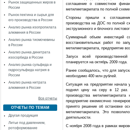
Рынок защищенных жиров в
соглашение о совместном финан
России
метилметакрилата по полной схеме
Рынок пектина и сырья для
Стороны пришли к соглашени
его производства в России
производства на ДОС по полной сх
Анализ рынка изопропилата
экструзионного и блочного листовог
алюминия в России
Суммарный объем инвестиций с
Анализ рынка тиомочевины
восстановительных работ по зап
в России
метилметакрилата, предприятие воз
Анализ рынка динитрата
Запуск всей производственной
изосорбида в России
планируется на октябрь 2009 года.
Анализ рынка сульфида и
гидросульфида натрия в
Ранее сообщалось, что для запуск
России
необходимо 400 млн рублей.
Анализ рынка нитрата
Ситуация на предприятии начала 
алюминия в России
поднял цену на серу в 12 раз. 
производства метилметакрилата
Все отчеты
предприятие ежемесячно генериро
принято решение об остановке ос
ОТЧЕТЫ ПО ТЕМАМ
метилметакрилата. Это позволило
Другая продукция
деятельности.
Литье под давлением,
С ноября 2008 года в рамках миро
ротоформование