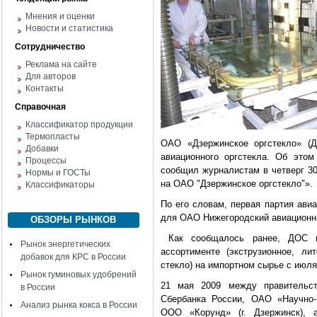
Мнения и оценки
Новости и статистика
Сотрудничество
Реклама на сайте
Для авторов
Контакты
Справочная
Классификатор продукции
Термопласты
ОАО «Дзержинское оргстекло» (Д
Добавки
авиационного оргстекла. Об это
Процессы
сообщил журналистам в четверг 30
Нормы и ГОСТы
на ОАО "Дзержинское оргстекло"».
Классификаторы
По его словам, первая партия ави
для ОАО Нижегородский авиационны
ОБЗОРЫ РЫНКОВ
Как сообщалось ранее, ДОС во
Рынок энергетических
ассортименте (экструзионное, ли
добавок для КРС в России
стекло) на импортном сырье с июля
Рынок гуминовых удобрений
21 мая 2009 между правительст
в России
Сбербанка России, ОАО «Научно-п
Анализ рынка кокса в России
ООО «Корунд» (г. Дзержинск),