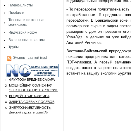
индивидуальный предприниматель 
Пленки, листы
«По переработке полиэтилена есть
Профили
и отработанные. Я предлагаю на
Тканные и нетканные
переработки. В Байкальской зоне,
материалы
полимерного сырья и рядом постав
размером с дом он превратит его 
Индустрия искож
Улан-Удэ, а дальше он уже найд
Вспененные пластики
Анатолий Ринчинов.
Трубы
Восточно-Байкальский природоох
похвалил предпринимателя, котор
Экспорт статей (rss)
ПЭТ-упаковки. А первый заммини
создать закон о запрете полиэтил
встанет на защиту экологии Буряти
ФРУКТОЗА ВРЕДНЕЕ САХАРА
1.
МОЩНЕЙШАЯ СОЛНЕЧНАЯ
2.
ЭЛЕКТРОСТАНЦИЯ В РОССИИ
ВОЗДЕЙСТВИЕ КОФЕИНА
3.
ЗАЩИТА СОЕВЫХ ПОСЕВОВ
4.
ЭНЕРГОЭФФЕКТИВНОСТЬ:
5.
Детский сад категории [Аk