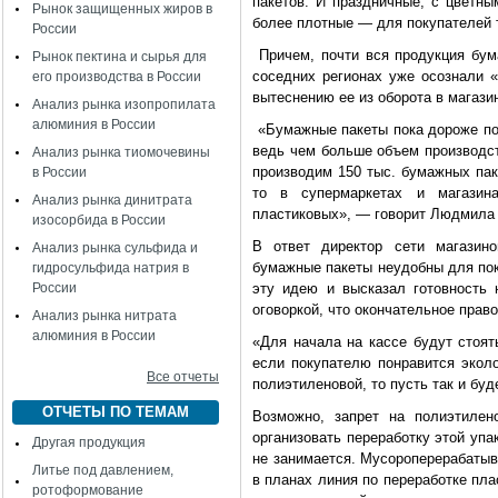
пакетов. И праздничные, с цветны
Рынок защищенных жиров в
более плотные — для покупателей т
России
Причем, почти вся продукция бума
Рынок пектина и сырья для
соседних регионах уже осознали 
его производства в России
вытеснению ее из оборота в магази
Анализ рынка изопропилата
алюминия в России
«Бумажные пакеты пока дороже пол
ведь чем больше объем производст
Анализ рынка тиомочевины
производим 150 тыс. бумажных пак
в России
то в супермаркетах и магазин
Анализ рынка динитрата
пластиковых», — говорит Людмила
изосорбида в России
В ответ директор сети магазин
Анализ рынка сульфида и
бумажные пакеты неудобны для поку
гидросульфида натрия в
России
эту идею и высказал готовность 
оговоркой, что окончательное прав
Анализ рынка нитрата
алюминия в России
«Для начала на кассе будут стоя
если покупателю понравится эколо
Все отчеты
полиэтиленовой, то пусть так и бу
ОТЧЕТЫ ПО ТЕМАМ
Возможно, запрет на полиэтиле
организовать переработку этой упа
Другая продукция
не занимается. Мусороперерабатыв
Литье под давлением,
в планах линия по переработке пл
ротоформование