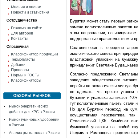
Мнения и оценки
Новости и статистика
Сотрудничество
Бурятия может стать первым регио
замене полиэтиленовых пакетов на
Реклама на сайте
этом направлении, по инициативе
Для авторов
Контакты
поддержанные правительством и п
Справочная
Состоявшееся в середине апре
экологического совета при природ
Классификатор продукции
пластиковой упаковки на бумажн
Термопласты
Добавки
принадлежит Светлане Будашкаевой
Процессы
Согласно предложению Светланы
Нормы и ГОСТы
заведения общественного питани
Классификаторы
перейти на экологически чистую бу
не сделать, мы просто утонем в
ОБЗОРЫ РЫНКОВ
бутылки и упаковка занимают 40%
тут полиэтиленовые пакеты стали 
Рынок энергетических
Но для Бурятии переход на бум
добавок для КРС в России
осуществимая перспектива, так
Рынок гуминовых удобрений
Селенгинский ЦКК. Комбинат вып
в России
бумажной упаковки на любой вку
Людмила Романцева продемонстр
Анализ рынка кокса в России