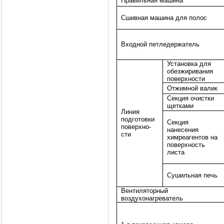
Правильная машина
Сшивная машина для полос
Входной петледержатель
Установка для
обезжиривания
поверхности
Отжимной валик
Секция очистки
щетками
Линия
подготовки
Секция
поверхно-
нанесения
сти
химреагентов на
поверхность
листа
Сушильная печь
Вентиляторный
воздухонагреватель