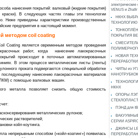
электрические 
особа нанесения покрытий: валковый (жидкие покрытия)
VENUS и Zhaf
е краски). В следующих частях главы эти технологии
НКНХ ВЫБР
о. Ниже приведены характеристики производственных
ТЕХНОЛОГИЮ 
ийские предприятия в настоящий момент.
ТОНКОПЛЁ
 методом coil coating
ПОКРЫТИЯ B
СМЕСИТЕЛИ
oil Coating является овременным методом проведения
ПОЛИМЕРНОГ
окрасочных работ, когда нанесение лакокрасочных
НОВАЯ ТЕХ
покрытий происходит в поточных автоматизированных
ПЕРЕРАБОТКИ
иниях. В этом процессе металлические листы (ленты)
улонного проката подвергаются специальной обработке
ЧИПЫ из У
и последующему нанесению лакокрасочных материалов
НАНОТРУБКО
(ЛКМ) с помощью валковых машин.
ТЕХНОЛОГИ
НКНХ
вого металла позволяет снизить общую стоимость
ОПОРЫ ЛЭП
СТЕКЛОПЛАС
счет:
ПЭНД для IB
расконсервирования металлических рулонов;
ВАКУУМНЫЕ
ческих растворителей;
СЕРИИ ASPIR
ановки койл-коутинга.
ДЖИНСЫ LEV
алла непрерывным способом («койл-коатинг») появилась
ПЕРЕРАБОТА