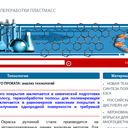
Н
Технологии
Материа
ПРОКАТА: анализ технологий
НОВАЯ ТЕХ
СИНТЕЗА ПОЛ
КЗСК
го покрытия заключается в химической подготовке
олосу, термообработке полосы для полимеризации
РОССИЙСК
заключается в равномерном нанесении покрытия в
ДИСПЛЕЯХ AP
получении однородной поверхности и требуемой
АВТОНОМНЫ
ВПРЫСКА ДЛЯ
Окраска рулонной стали производится на
МНОГОЦВЕТН
автоматизированных линиях валковым методом. Для