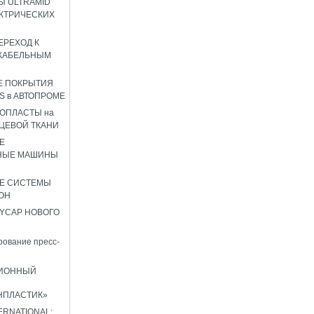
 ULTRAMID
КТРИЧЕСКИХ
ЕРЕХОД К
КАБЕЛЬНЫМ
Е ПОКРЫТИЯ
S в АВТОПРОМЕ
ОПЛАСТЫ на
ЦЕВОЙ ТКАНИ
Е
НЫЕ МАШИНЫ
Е СИСТЕМЫ
ОН
YCAP НОВОГО
ование пресс-
ИОННЫЙ
НПЛАСТИК»
TERNATIONAL: