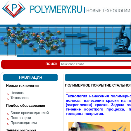
ПОИСК
НАВИГАЦИЯ
ПОЛИМЕРНОЕ ПОКРЫТИЕ СТАЛЬНОГО 
Новые технологии
Новинки
Технология нанесения полимерно
Технологии
полосы, нанесении краски на п
(закрепления) краски. Задача 
Подбор оборудования
течение короткого процесса, 
Блоги производителей
толщины покрытия.
Поставщики
Производители
Тенденции рынка