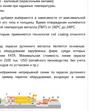
я - валковый (окрасочными валами);
о зонам при заданных температурах;
оны.
добавки выбираются в зависимости от максимальной
т его типа и толщины. Время отверждения колеблется
ой температуре металла (ПМТ) от 240ºС до 249ºС.
орым применяется технология coil coating относятся
д окраски рулонного металла является основным.
на оборудовании зарубежных фирм, среди которых
инии FATA. Минимальная стоимость линии окраски
т 2100 тыс. USD (китайского производства, без учета
одов по установке и пр.).
зображение непрерывной линии по окраске рулонного
н пример перечня оборудования, входящих в линию