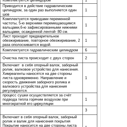
Комплектуется цилиндором
1
Приводится в действие гидравлическим
цилиндром, за один раз выполняется один
1
шов
Комплектуется приводами переменной
частоты, 5-ю верхними перемещающимся
1
вальцами,6-ю зафиксированными нижними
вальцами, осажденной лентой- 80 см.
Лист проходит предварительное
обезжиривание, повторное обезжиривание, 2
1
раза ополоскивается водой.
Комплектуется гидравлическим цилиндром
6
Очистка листа происходит с двух сторон
2
Включает
в себя опорный валок, заборный
ролик, валковое устройство для нанесения.
Химреагенты наносятся на две стороны
листа одновременно. Направление и
1
скорость движения заборного ролика и
валкового устройства для нанесения
регулируются.
процесс сушки осуществляется за счёт
подвода тепла горячим воздухом при
1
многократной его циркуляции
3
Включает в себя опорный валок, заборный
ролик и валик для нанесения покрытия
Покрытие наносится на две стороны листа