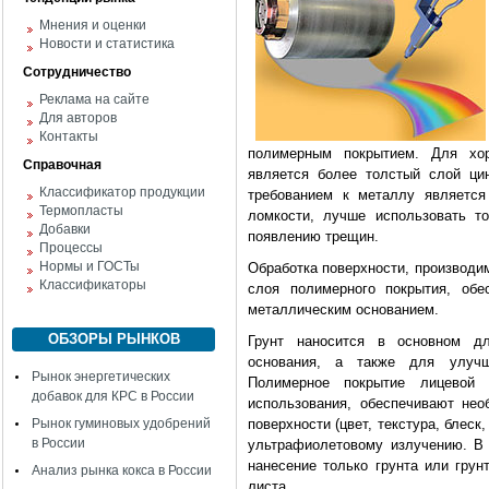
Мнения и оценки
Новости и статистика
Сотрудничество
Реклама на сайте
Для авторов
Контакты
полимерным покрытием. Для хо
Справочная
является более толстый слой ци
Классификатор продукции
требованием к металлу является
Термопласты
ломкости, лучше использовать то
Добавки
появлению трещин.
Процессы
Нормы и ГОСТы
Обработка поверхности, производи
Классификаторы
слоя полимерного покрытия, об
металлическим основанием.
ОБЗОРЫ РЫНКОВ
Грунт наносится в основном д
основания, а также для улучш
Рынок энергетических
Полимерное покрытие лицевой
добавок для КРС в России
использования, обеспечивают нео
Рынок гуминовых удобрений
поверхности (цвет, текстура, блеск
в России
ультрафиолетовому излучению. В
нанесение только грунта или гру
Анализ рынка кокса в России
листа.