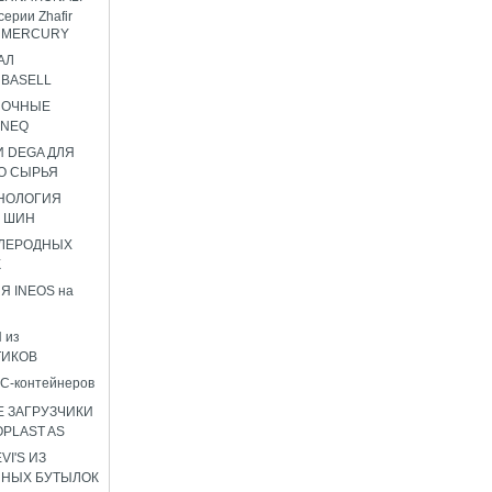
серии Zhafir
ir MERCURY
АЛ
BASELL
НОЧНЫЕ
ENEQ
 DEGA ДЛЯ
О СЫРЬЯ
НОЛОГИЯ
 ШИН
ГЛЕРОДНЫХ
К
Я INEOS на
 из
ТИКОВ
C-контейнеров
 ЗАГРУЗЧИКИ
OPLAST AS
I'S ИЗ
ННЫХ БУТЫЛОК