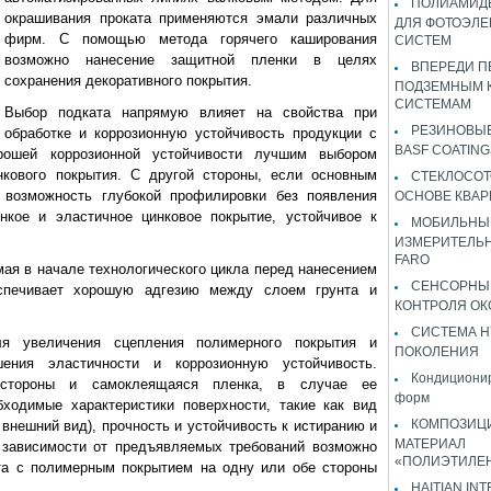
ПОЛИАМИДЫ
окрашивания проката применяются эмали различных
ДЛЯ ФОТОЭЛЕ
фирм. С помощью метода горячего каширования
СИСТЕМ
возможно нанесение защитной пленки в целях
ВПЕРЕДИ П
сохранения декоративного покрытия.
ПОДЗЕМНЫМ 
СИСТЕМАМ
Выбор подката напрямую влияет на свойства при
РЕЗИНОВЫ
обработке и коррозионную устойчивость продукции с
BASF COATING
рошей коррозионной устойчивости лучшим выбором
нкового покрытия. С другой стороны, если основным
СТЕКЛОСОТ
 возможность глубокой профилировки без появления
ОСНОВЕ КВАР
нкое и эластичное цинковое покрытие, устойчивое к
МОБИЛЬНЫ
ИЗМЕРИТЕЛЬ
FARO
мая в начале технологического цикла перед нанесением
СЕНСОРНЫ
еспечивает хорошую адгезию между слоем грунта и
КОНТРОЛЯ ОК
СИСТЕМА H
ля увеличения сцепления полимерного покрытия и
ПОКОЛЕНИЯ
ения эластичности и коррозионную устойчивость.
Кондиционир
 стороны и самоклеящаяся пленка, в случае ее
форм
бходимые характеристики поверхности, такие как вид
КОМПОЗИЦ
, внешний вид), прочность и устойчивость к истиранию и
МАТЕРИАЛ
 зависимости от предъявляемых требований возможно
«ПОЛИЭТИЛЕ
нта с полимерным покрытием на одну или обе стороны
HAITIAN IN