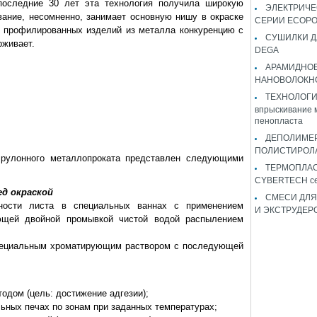
оследние 30 лет эта технология получила широкую
ЭЛЕКТРИЧЕ
ание, несомненно, занимает основную нишу в окраске
СЕРИИ ECOP
я профилированных изделий из металла конкуренцию с
СУШИЛКИ Д
рживает.
DEGA
АРАМИДНО
НАНОВОЛОКН
ТЕХНОЛОГИЯ 
впрыскивание 
пенопласта
ДЕПОЛИМЕ
ПОЛИСТИРОЛ
и рулонного металлопроката представлен следующими
ТЕРМОПЛА
CYBERTECH с
ед окраской
СМЕСИ ДЛЯ
хности листа в специальных ваннах с применением
И ЭКСТРУДЕР
щей двойной промывкой чистой водой распылением
специальным хроматирующим раствором с последующей
тодом (цель: достижение адгезии);
льных печах по зонам при заданных температурах;