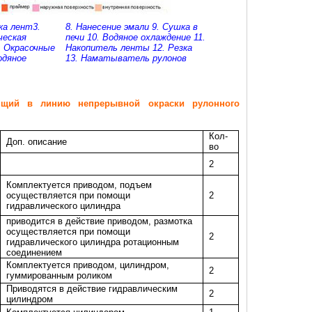
ка лент
3.
8. Нанесение эмали
9. Сушка в
ческая
печи
10. Водяное охлаждение
11.
. Окрасочные
Накопитель ленты
12. Резка
одяное
13. Наматыватель рулонов
дящий в линию непрерывной окраски рулонного
Кол-
Доп. описание
во
2
Комплектуется приводом, подъем
осуществляется при помощи
2
гидравлического цилиндра
приводится в действие приводом, размотка
осуществляется при помощи
2
гидравлического цилиндра ротационным
соединением
Комплектуется приводом, цилиндром,
2
гуммированным роликом
Приводятся в действие гидравлическим
2
цилиндром