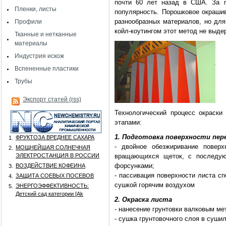
почти 60 лет назад в США. За п
Пленки, листы
популярность. Порошковое окрашив
разнообразных материалов, но дл
Профили
койл-коутингом этот метод не выде
Тканные и нетканные
материалы
Индустрия искож
Вспененные пластики
Трубы
Экспорт статей (rss)
Технологический процесс окраск
этапами:
1. Подготовка поверхности пер
ФРУКТОЗА ВРЕДНЕЕ САХАРА
1.
- двойное обезжиривание повер
МОЩНЕЙШАЯ СОЛНЕЧНАЯ
2.
ЭЛЕКТРОСТАНЦИЯ В РОССИИ
вращающихся щеток, с последую
форсунками;
ВОЗДЕЙСТВИЕ КОФЕИНА
3.
- пассивация поверхности листа 
ЗАЩИТА СОЕВЫХ ПОСЕВОВ
4.
сушкой горячим воздухом
ЭНЕРГОЭФФЕКТИВНОСТЬ:
5.
Детский сад категории [Аk
2. Окраска листа
- нанесение грунтовки валковым ме
- сушка грунтовочного слоя в суши