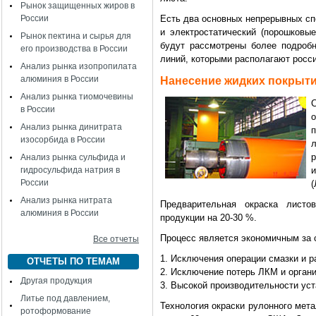
Рынок защищенных жиров в
России
Есть два основных непрерывных сп
и электростатический (порошковы
Рынок пектина и сырья для
будут рассмотрены более подробн
его производства в России
линий, которыми располагают росс
Анализ рынка изопропилата
алюминия в России
Нанесение жидких покрытий
Анализ рынка тиомочевины
C
в России
Анализ рынка динитрата
изосорбида в России
л
р
Анализ рынка сульфида и
гидросульфида натрия в
России
Анализ рынка нитрата
Предварительная окраска листо
алюминия в России
продукции на 20-30 %.
Процесс является экономичным за 
Все отчеты
1. Исключения операции смазки и 
ОТЧЕТЫ ПО ТЕМАМ
2. Исключение потерь ЛКМ и органи
Другая продукция
3. Высокой производительности уст
Литье под давлением,
Технология окраски рулонного мет
ротоформование