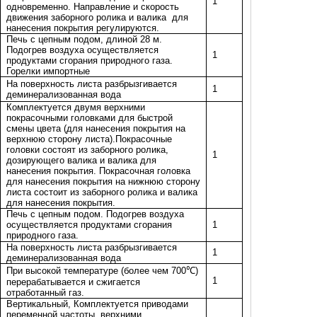
1
одновременно. Направление и скорость
движения заборного ролика и валика
для
нанесения покрытия регулируются.
Печь с цепным подом, длиной 28 м.
Подогрев воздуха осуществляется
1
продуктами сгорания природного газа.
Горелки импортные
На поверхность листа разбрызгивается
1
деминерализованная вода
Комплектуется двумя верхними
покрасочными головками для быстрой
смены цвета (для нанесения покрытия на
верхнюю сторону листа).Покрасочные
головки состоят из заборного ролика,
1
дозирующего валика и валика для
нанесения покрытия. Покрасочная головка
для нанесения покрытия на нижнюю сторону
листа состоит из заборного ролика и валика
для нанесения покрытия.
Печь с цепным подом. Подогрев воздуха
осуществляется продуктами сгорания
1
природного газа.
На поверхность листа разбрызгивается
1
деминерализованная вода
При высокой температуре (более чем 700
℃
)
1
перерабатывается и сжигается
отработанный газ.
Вертикальный, Комплектуется приводами
переменной частоты, верхними