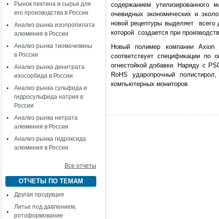
Рынок пектина и сырья для
содержанием утилизированного м
его производства в России
очевидных экономических и эколо
новой рецептуры выделяет всего д
Анализ рынка изопропилата
которой создается при производств
алюминия в России
Анализ рынка тиомочевины
Новый полимер компании Axion
в России
соответствует спецификации по о
огнестойкой добавки. Наряду с PS
Анализ рынка динитрата
RoHS ударопрочный полистирол,
изосорбида в России
компьютерных мониторов.
Анализ рынка сульфида и
гидросульфида натрия в
России
Анализ рынка нитрата
алюминия в России
Анализ рынка гидроксида
алюминия в России
Все отчеты
ОТЧЕТЫ ПО ТЕМАМ
Другая продукция
Литье под давлением,
ротоформование