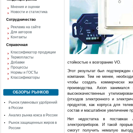
Мнения и оценки
Новости и статистика
Сотрудничество
Реклама на сайте
Для авторов
Контакты
Справочная
Классификатор продукции
Термопласты
стойкостью к возгоранию VO.
Добавки
Процессы
Этот результат был подтвержден
Нормы и ГОСТы
компании. Тем не менее, необход
Классификаторы
чтобы создать коммерчески жи
производства. Axion занимался 
ОБЗОРЫ РЫНКОВ
высококачественных утилизиро
(отходов электронного и электрич
Рынок гуминовых удобрений
продуктов, как корпуса для теле
в России
состав и масштабное увеличение п
Анализ рынка кокса в России
Нет недостатка в поставках 
Рынок защищенных жиров в
электроприборов. И такой прорыв
России
смогут получить немалую выгод