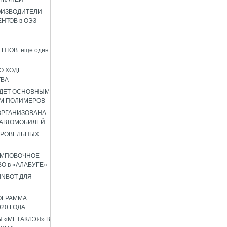
ОИЗВОДИТЕЛИ
НТОВ в ОЭЗ
НТОВ: еще один
О ХОДЕ
ТВА
УДЕТ ОСНОВНЫМ
М ПОЛИМЕРОВ
 ОРГАНИЗОВАНА
 АВТОМОБИЛЕЙ
КРОВЕЛЬНЫХ
АМПОВОЧНОЕ
О в «АЛАБУГЕ»
INBOT ДЛЯ
ОГРАММА
020 ГОДА
 «МЕТАКЛЭЯ» В