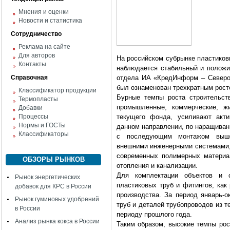
Мнения и оценки
Новости и статистика
Сотрудничество
Реклама на сайте
Для авторов
На российском субрынке пластиков
Контакты
наблюдается стабильный и положи
Справочная
отдела ИА «КредИнформ – Северо-
был ознаменован трехкратным рост
Классификатор продукции
Бурные темпы роста строительств
Термопласты
промышленные, коммерческие, ж
Добавки
Процессы
текущего фонда, усиливают акти
Нормы и ГОСТы
данном направлении, по наращиван
Классификаторы
с последующим монтажом выше
внешними инженерными системами, 
современных полимерных материа
ОБЗОРЫ РЫНКОВ
отопления и канализации.
Для комплектации объектов и 
Рынок энергетических
пластиковых труб и фитингов, как 
добавок для КРС в России
производства. За период январь-о
Рынок гуминовых удобрений
труб и деталей трубопроводов из 
в России
периоду прошлого года.
Анализ рынка кокса в России
Таким образом, высокие темпы рос