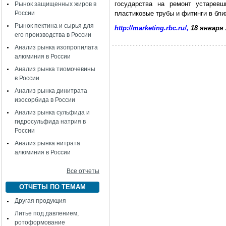
государства на ремонт устаревш
Рынок защищенных жиров в
России
пластиковые трубы и фитинги в бл
Рынок пектина и сырья для
http://marketing.rbc.ru/
,
18 января 
его производства в России
Анализ рынка изопропилата
алюминия в России
Анализ рынка тиомочевины
в России
Анализ рынка динитрата
изосорбида в России
Анализ рынка сульфида и
гидросульфида натрия в
России
Анализ рынка нитрата
алюминия в России
Все отчеты
ОТЧЕТЫ ПО ТЕМАМ
Другая продукция
Литье под давлением,
ротоформование