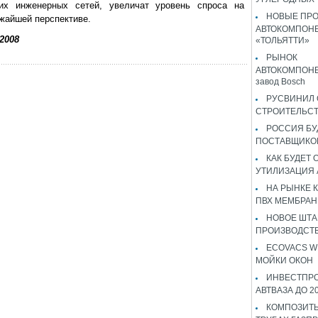
их инженерных сетей, увеличат уровень спроса на
НОВЫЕ ПР
ижайшей перспективе.
АВТОКОМПОНЕ
2008
«ТОЛЬЯТТИ»
РЫНОК
АВТОКОМПОНЕ
завод Bosch
РУСВИНИЛ 
СТРОИТЕЛЬС
РОССИЯ Б
ПОСТАВЩИКО
КАК БУДЕТ
УТИЛИЗАЦИЯ
НА РЫНКЕ 
ПВХ МЕМБРАН
НОВОЕ ШТ
ПРОИЗВОДСТВ
ECOVACS W
МОЙКИ ОКОН
ИНВЕСТПР
АВТВАЗА ДО 2
КОМПОЗИТЫ