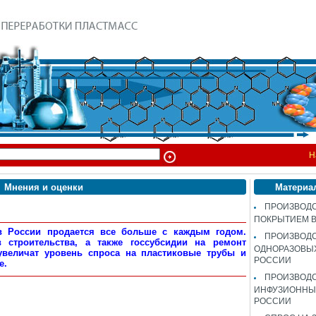
Н
Мнения и оценки
Материа
ПРОИЗВОДС
ПОКРЫТИЕМ 
в России продается все больше с каждым годом.
ПРОИЗВОД
строительства, а также госсубсидии на ремонт
ОДНОРАЗОВЫ
увеличат уровень спроса на пластиковые трубы и
РОССИИ
е.
ПРОИЗВОД
ИНФУЗИОННЫХ
РОССИИ