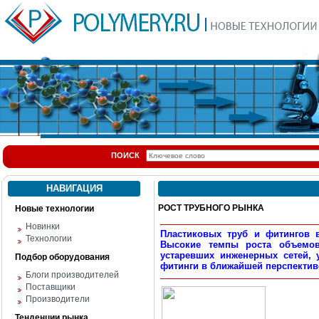
ПОИСК
НАВИГАЦИЯ
РОСТ ТРУБНОГО РЫНКА
Новые технологии
Новинки
Пластиковых труб и фитингов 
Технологии
Высокие темпы роста объемов 
устаревших инженерных сетей, 
Подбор оборудования
фитинги в ближайшей перспектив
Блоги производителей
Поставщики
Производители
Тенденции рынка