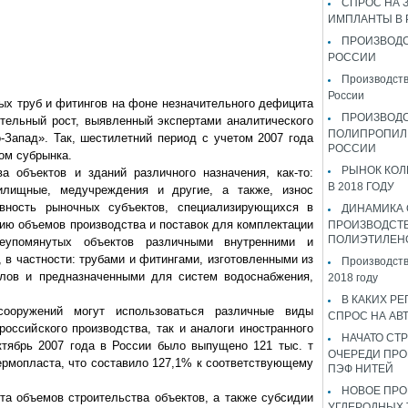
СПРОС НА 
ИМПЛАНТЫ В
ПРОИЗВОДС
РОССИИ
Производств
России
ых труб и фитингов на фоне незначительного дефицита
ПРОИЗВОД
тельный рост, выявленный экспертами аналитического
ПОЛИПРОПИЛ
Запад». Так, шестилетний период с учетом 2007 года
РОССИИ
ом субрынка.
РЫНОК КОЛ
а объектов и зданий различного назначения, как-то:
В 2018 ГОДУ
илищные, медучреждения и другие, а также, износ
вность рыночных субъектов, специализирующихся в
ДИНАМИКА
ию объемов производства и поставок для комплектации
ПРОИЗВОДСТ
ПОЛИЭТИЛЕН
упомянутых объектов различными внутренними и
в частности: трубами и фитингами, изготовленными из
Производств
лов и предназначенными для систем водоснабжения,
2018 году
В КАКИХ РЕ
сооружений могут использоваться различные виды
СПРОС НА АВ
российского производства, так и аналоги иностранного
НАЧАТО СТР
ктябрь 2007 года в России было выпущено 121 тыс. т
ОЧЕРЕДИ ПРО
термопласта, что составило 127,1% к соответствующему
ПЭФ НИТЕЙ
НОВОЕ ПРО
та объемов строительства объектов, а также субсидии
УГЛЕРОДНЫХ 