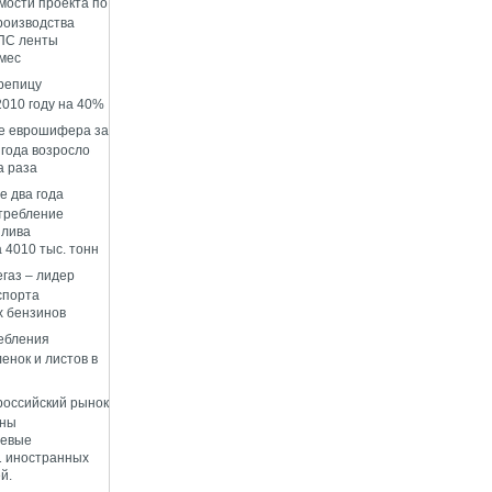
мости проекта по
роизводства
ПС ленты
 мес
репицу
2010 году на 40%
е еврошифера за
 года возросло
а раза
е два года
требление
плива
 4010 тыс. тонн
газ – лидер
спорта
 бензинов
ебления
енок и листов в
 российский рынок
ены
левые
1 иностранных
й.