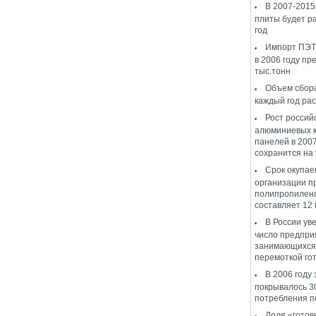
В 2007-2015 
плиты будет ра
год
Импорт ПЭТ 
в 2006 году пр
тыс.тонн
Объем сбор
каждый год ра
Рост россий
алюминиевых 
панелей в 2007
сохранится на
Срок окупае
организации п
полипропилен
составляет 12
В России ув
число предпри
занимающихся 
перемоткой гот
В 2006 году 
покрывалось 3
потребления п
Доля «готов