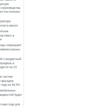
уктуре
о производства
ел постепенно
руктура
спорта масел
 объем
ластмасс в
ся
воды сокращают
компрессорных
й стандартный
профиль в
одится на 23
о систем
х фасадов
 году на 48,3%
омобильных
идкостей будет
етыре года для