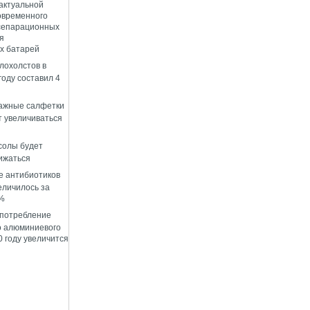
 актуальной
овременного
сепарационных
я
х батарей
лохолстов в
году составил 4
лажные салфетки
т увеличиваться
солы будет
ижаться
е антибиотиков
еличилось за
0%
 потребление
о алюминиевого
 году увеличится