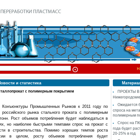
Н
овости и статистика
Материа
еталлопрокат с полимерным покрытием
ПРОЕКТЫ В
Нижегородские
Ожидается 
и Конъюнктуры Промышленных Рынков к 2011 году по
спроса на мет
 российского рынка стального проката с полимерным
полимерным п
 тонн. Рост объемов потребления будет наблюдаться в
Спрос на ПК
тях, но наиболее быстрыми темпами спрос на прокат с
года будет рас
сти в строительства. Помимо хороших темпов роста
20-25% в год
ии в целом, росту объемов потребления будет