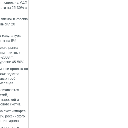
гг. спрос на МДФ
сти на 25-30% в
пленок в Россию
евысил 20
а макулатуры
стет на 5%
ского рынка
композитных
-2008 гг.
 уровне 45-50%
мости проекта по
роизводства
овых труб
 месяцев
еличивается
ятий,
нарезкой и
ового скотча
за счет импорта
0% российского
олистирола
ых» масел в