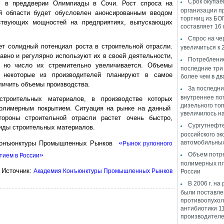
Срок окупае
ум в преддверии Олимпиады в Сочи. Рост спроса на
организации п
й области будет обусловлен анонсированным вводом
тортниц из БО
твующих мощностей на предприятиях, выпускающих
составляет 16
Спрос на че
ет солидный потенциал роста в строительной отрасли.
увеличиться к 
авно и регулярно используют их в своей деятельности,
Потреблени
, но число их стремительно увеличивается. Объемы
последние три
а некоторые из производителей планируют в самое
более чем в дв
личить объемы производства.
За последни
внутреннее по
троительных материалов, в производстве которых
дизельного то
полимерным покрытием. Ситуация на рынке на данный
увеличилось на
тороны строительной отрасли растет очень быстро,
Сургутнефте
иды строительных материалов.
российского эк
«
автомобильных
 Конъюнктуры Промышленных Рынков
Рынок рулонного
»
Объем потр
тием в России
полимерных пл
Источник:
Академия Конъюнктуры Промышленных Рынков
России
В 2006 г. на
были поставл
противоопухо
антибиотики 1
производителе