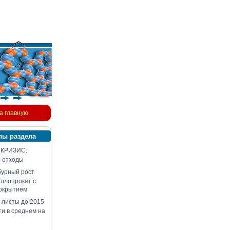
а главную
лы раздела
 КРИЗИС:
 отходы
бурный рост
аллопрокат с
окрытием
 листы до 2015
ти в среднем на