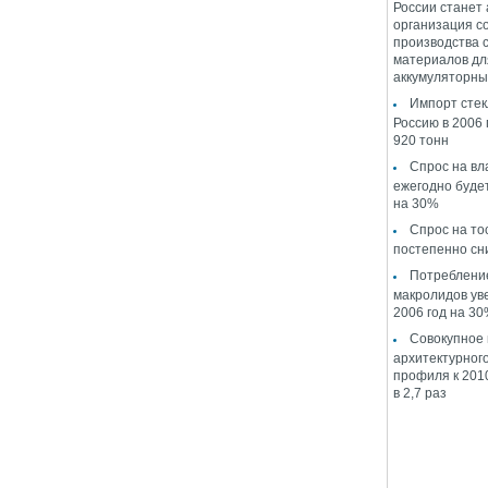
России станет
организация с
производства 
материалов дл
аккумуляторны
Импорт стек
Россию в 2006 
920 тонн
Спрос на в
ежегодно буде
на 30%
Спрос на то
постепенно сн
Потреблени
макролидов ув
2006 год на 3
Совокупное
архитектурног
профиля к 2010
в 2,7 раз