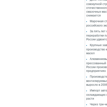
совокупной стр
отечественног
смазочных мас
снижается
Марочная ст
российского эк
За пять лет
переработки п
России удвоит
Крупные за
производство 
масел
Алюминиевы
прессованный 
России произв
предприятиях
Производств
вентилируемы
выросло в 2006
Импорт авт
охлаждающих ж
расти
Через три-ч