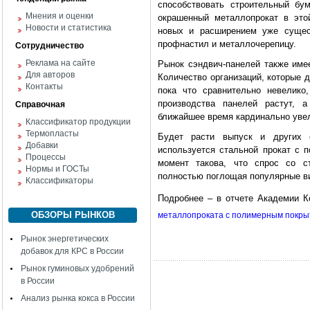
способствовать строительный б
Мнения и оценки
окрашенный металлопрокат в это
Новости и статистика
новых и расширением уже сущес
профнастил и металлочерепицу.
Сотрудничество
Реклама на сайте
Рынок сэндвич-панелей также име
Для авторов
Количество организаций, которые д
Контакты
пока что сравнительно невелико
производства панелей растут, 
Справочная
ближайшее время кардинально уве
Классификатор продукции
Термопласты
Будет расти выпуск и других с
Добавки
используется стальной прокат с 
Процессы
момент такова, что спрос со с
Нормы и ГОСТы
полностью поглощая популярные в
Классификаторы
Подробнее – в отчете Академии
ОБЗОРЫ РЫНКОВ
металлопроката с полимерным покры
Рынок энергетических
добавок для КРС в России
Рынок гуминовых удобрений
в России
Анализ рынка кокса в России