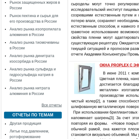
Рынок защищенных жиров в
сыроделы могут точно регулиро
России
исследовательский институт пищевых 
созревшими естественным путем и в
Рынок пектина и сырья для
потерю влаги, сохраняет необходимы
его производства в России
естественным способом, и намного п
Анализ рынка изопропилата
грамотное использование возможнос
алюминия в России
свойства пленки могут адаптирова
Анализ рынка тиомочевины
существующую рецептуру. Ожидается, 
в России
текущей ситуацией и прогнозом раз
отчете Академии Конъюнктуры Пром
Анализ рынка динитрата
изосорбида в России
ОКНА PROPLEX С Э
Анализ рынка сульфида и
В июне 2011 г. ком
гидросульфида натрия в
Цветная пленка, нан
России
достигается благода
Анализ рынка нитрата
металлик» изготавл
алюминия в России
производстве испол
чистый колер[2], а также способно
Все отчеты
шлифованную металлическую поверхно
При использовании бриллиантовых кр
ОТЧЕТЫ ПО ТЕМАМ
напоминает шагрень[3]. За счет эт
Другая продукция
повторяя их формы. «Новое покрытие
обычной рамой, она кажется плоск
Литье под давлением,
становится визуально объемной. Мы 
ротоформование