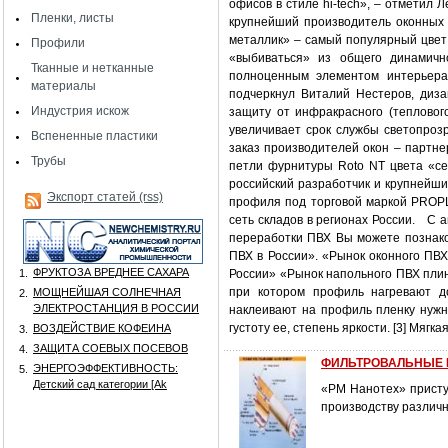
офисов в стиле hi-tech», – отметил
Пленки, листы
крупнейший производитель оконных 
металлик» – самый популярный цвет в
Профили
«выбиваться» из общего динамичн
Тканные и нетканные
полноценным элементом интерьера.
материалы
подчеркнул Виталий Нестеров, ди
Индустрия искож
защиту от инфракрасного (тепловог
увеличивает срок службы светопро
Вспененные пластики
заказ производителей окон – партне
Трубы
петли фурнитуры Roto NT цвета «се
российский разработчик и крупнейши
Экспорт статей (rss)
профиля под торговой маркой PROP
сеть складов в регионах России. С 
переработки ПВХ Вы можете познак
ПВХ в России». «Рынок оконного ПВ
ФРУКТОЗА ВРЕДНЕЕ САХАРА
1.
России» «Рынок напольного ПВХ плин
при котором профиль нагревают д
МОЩНЕЙШАЯ СОЛНЕЧНАЯ
2.
ЭЛЕКТРОСТАНЦИЯ В РОССИИ
наклеивают на профиль пленку нужно
густоту ее, степень яркости. [3] Мягк
ВОЗДЕЙСТВИЕ КОФЕИНА
3.
ЗАЩИТА СОЕВЫХ ПОСЕВОВ
4.
ФИЛЬТРОВАЛЬНЫЕ 
ЭНЕРГОЭФФЕКТИВНОСТЬ:
5.
Детский сад категории [Аk
«РМ Нанотех» присту
производству различ