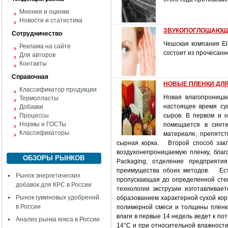
Мнения и оценки
Новости и статистика
ЗВУКОПОГЛОЩАЮЩИ
Сотрудничество
Чешская компания El
Реклама на сайте
состоит из прочесанн
Для авторов
Контакты
Справочная
НОВЫЕ ПЛЕНКИ ДЛ
Классификатор продукции
Новая влагопроница
Термопласты
настоящее время су
Добавки
Процессы
сыров. В первом и 
Нормы и ГОСТы
помещается в синте
Классификаторы
материале, препятст
сырная корка. Второй способ закл
воздухонепроницаемую пленку, благ
ОБЗОРЫ РЫНКОВ
Packaging, отделение предприяти
преимущества обоих методов. Ест
Рынок энергетических
пропускающая до определенной степ
добавок для КРС в России
технологии экструзии изготавливае
Рынок гуминовых удобрений
образованием характерной сухой кор
в России
полимерной смеси и толщины пленк
влаги в первые 14 недель ведет к п
Анализ рынка кокса в России
14°С и при относительной влажности