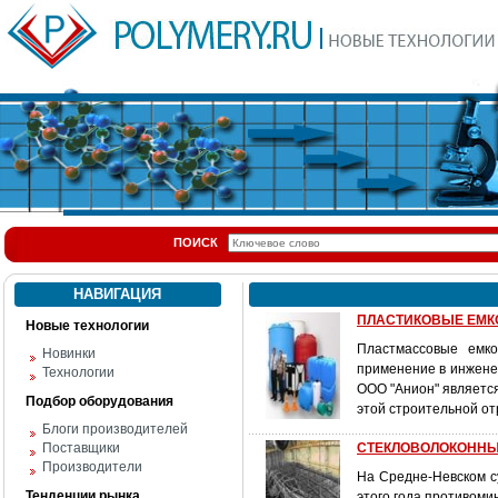
ПОИСК
НАВИГАЦИЯ
ПЛАСТИКОВЫЕ ЕМКО
Новые технологии
Пластмассовые емко
Новинки
применение в инженер
Технологии
ООО "Анион" являетс
Подбор оборудования
этой строительной от
Блоги производителей
Поставщики
СТЕКЛОВОЛОКОННЫ
Производители
На Средне-Невском с
Тенденции рынка
этого года противоми