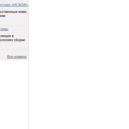
устрия «ИСКОЖ»
сственные кожи,
нки
езивы
олюция в
ологиях сборки
Все номера