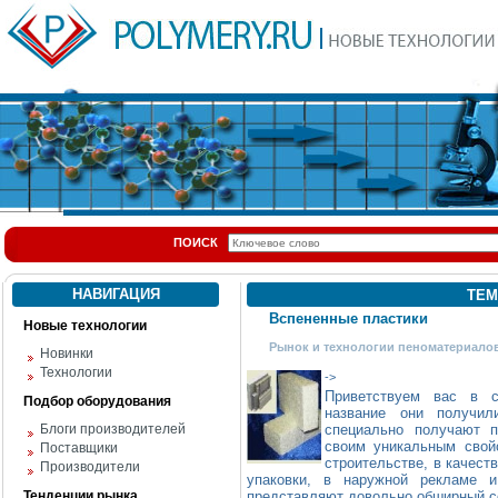
ПОИСК
НАВИГАЦИЯ
ТЕМ
Вспененные пластики
Новые технологии
Рынок и технологии пеноматериало
Новинки
Технологии
->
Приветствуем вас в 
Подбор оборудования
название они получил
Блоги производителей
специально получают п
своим уникальным свой
Поставщики
строительстве, в качест
Производители
упаковки, в наружной рекламе 
Тенденции рынка
представляют довольно обширный с