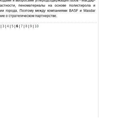
ходами и выбросами углеродсодержащих газов - Масдар-
астности, пеноматериалы на основе полистирола и
ции города. Поэтому между компаниями BASF и Masdar
ие о стратегическом партнерстве.
|
3
|
4
|
5
|
6
|
7
|
8
|
9
|
10