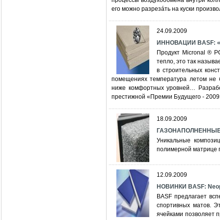
процессы воздухообмена внутри колле
его можно разрезáть на куски произв
24.09.2009
ИННОВАЦИИ BASF: «с
Продукт Micronal ® 
тепло, это так назыв
в строительных конс
помещениях температура летом не б
ниже комфортных уровней… Разрабо
престижной «Премии Будущего - 2009
18.09.2009
ГАЗОНАПОЛНЕННЫЕ
Уникальные компози
полимерной матрице 
12.09.2009
НОВИНКИ BASF: Neop
BASF предлагает всп
спортивных матов. Э
ячейками позволяет п