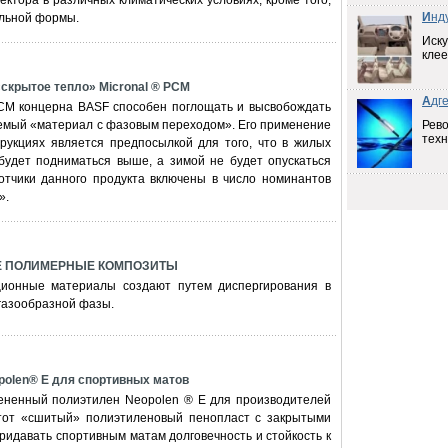
ктора в различных климатических условиях; кроме того,
И
нд
ольной формы.
Иску
клее
крытое тепло» Micronal ® PCM
А
дг
PCM концерна BASF способен поглощать и высвобождать
аемый «материал с фазовым переходом». Его применение
Рев
техн
трукциях является предпосылкой для того, что в жилых
удет подниматься выше, а зимой не будет опускаться
тчики данного продукта включены в число номинантов
».
 ПОЛИМЕРНЫЕ КОМПОЗИТЫ
ционные материалы создают путем диспергирования в
газообразной фазы.
olen® E для спортивных матов
ененный полиэтилен Neopolen ® E для производителей
тот «сшитый» полиэтиленовый пенопласт с закрытыми
ридавать спортивным матам долговечность и стойкость к