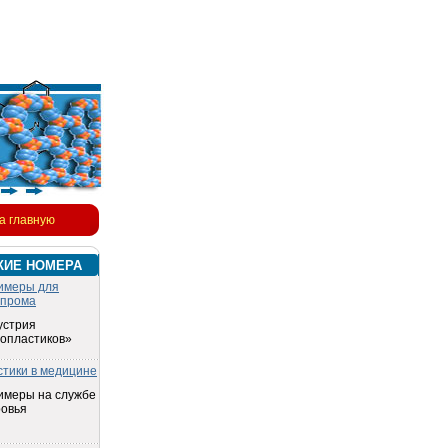
а главную
КИЕ НОМЕРА
имеры для
опрома
устрия
топластиков»
стики в медицине
имеры на службе
ровья