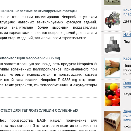
К
он
POR®: навесные вентилируемые фасады
плас
снове вспененным полистиролов Neopor® с успехом
Дета
трукциях навесных вентилируемых фасадов зданий.
ается значительно более высокими показателями
ыми вариантами, является непроницаемой для влаги, и
Н
АН
ции старых зданий, так и при новом строительстве.
Под
плоизоляция Neopolen P 9335 mg
К
аб
ую запатентованную разновидность продукта Neopolen ®
При
руппы вспененных полипропиленов, применяемого при
пер
пол
йств, которые используются в конструкциях систем
 и сетей канализации. Neopolen P 9335 mg открывает
Э
ла
в таких устройств, как теплообменники и аккумуляторы
техн
Кауч
SOTECT ДЛЯ ТЕПЛОИЗОЛЯЦИИ СОЛНЕЧНЫХ
Д
ре
пол
ком
otect производства BASF нашел применение для
чных коллекторов. Этот материал позитивно влияет на
«Жи