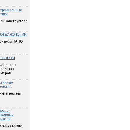
струкционные
тики
ли конструктора
ОТЕХНОЛОГИИ
 знаком НАНО
ельПРОМ
менение и
еработка
имеров
стичные
ологии
уки и резины
весно-
имерные
позиты
дкое дерево»