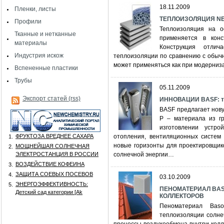
18.11.2009
Пленки, листы
ТЕПЛОИЗОЛЯЦИЯ NEO
Профили
Теплоизоляция на о
Тканные и нетканные
применяется в конс
материалы
Конструкция отлич
Индустрия искож
теплоизоляции по сравнению с обычн
может применяться как при модерниза
Вспененные пластики
Трубы
05.11.2009
Экспорт статей (rss)
ИННОВАЦИИ BASF: те
BASF предлагает нов
P – материала из г
изготовлении устро
ФРУКТОЗА ВРЕДНЕЕ САХАРА
отопления, вентиляционных систем
1.
новые горизонты для проектировщико
МОЩНЕЙШАЯ СОЛНЕЧНАЯ
2.
ЭЛЕКТРОСТАНЦИЯ В РОССИИ
солнечной энергии…
ВОЗДЕЙСТВИЕ КОФЕИНА
3.
ЗАЩИТА СОЕВЫХ ПОСЕВОВ
4.
03.10.2009
ЭНЕРГОЭФФЕКТИВНОСТЬ:
5.
ПЕНОМАТЕРИАЛ BA
Детский сад категории [Аk
КОЛЛЕКТОРОВ
Пеноматериал Bas
теплоизоляции солне