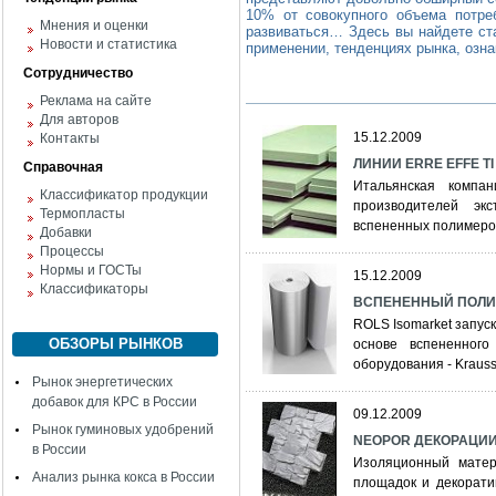
10% от совокупного объема потре
Мнения и оценки
развиваться… Здесь вы найдете ста
Новости и статистика
применении, тенденциях рынка, озн
Сотрудничество
Реклама на сайте
Для авторов
15.12.2009
Контакты
ЛИНИИ ERRE EFFE T
Справочная
Итальянская компа
Классификатор продукции
производителей эк
Термопласты
вспененных полимеро
Добавки
Процессы
Нормы и ГОСТы
15.12.2009
Классификаторы
ВСПЕНЕННЫЙ ПОЛИЭ
ROLS Isomarket запус
ОБЗОРЫ РЫНКОВ
основе вспененног
оборудования - KraussM
Рынок энергетических
добавок для КРС в России
09.12.2009
Рынок гуминовых удобрений
NEOPOR ДЕКОРАЦИИ:
в России
Изоляционный мате
Анализ рынка кокса в России
площадок и декорати