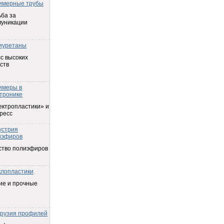
имерные трубы
ба за
муникации
иуретаны
с высоких
ств
имеры в
тронике
ектропластики» и
ресс
устрия
иэфиров
ство полиэфиров
клопластики
ие и прочные
трузия профилей