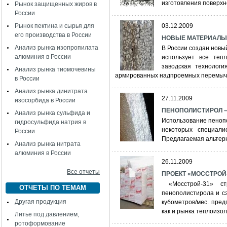
изготовления поверхн
Рынок защищенных жиров в
России
Рынок пектина и сырья для
03.12.2009
его производства в России
НОВЫЕ МАТЕРИАЛЫ
Анализ рынка изопропилата
В России создан новы
алюминия в России
использует все тепл
заводская технолог
Анализ рынка тиомочевины
армированных надпроемных перемыч
в России
Анализ рынка динитрата
27.11.2009
изосорбида в России
ПЕНОПОЛИСТИРОЛ –
Анализ рынка сульфида и
Использование пеноп
гидросульфида натрия в
некоторых специали
России
Предлагаемая альтер
Анализ рынка нитрата
алюминия в России
26.11.2009
Все отчеты
ПРОЕКТ «МОССТРОЙ-3
«Мосстрой-31» ст
ОТЧЕТЫ ПО ТЕМАМ
пенополистирола и с
Другая продукция
кубометров/мес. пред
как и рынка теплоизо
Литье под давлением,
ротоформование