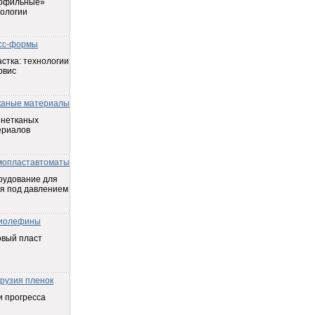
офильные»
ологии
сс-формы
стка: технологии
рвис
каные материалы
 нетканых
ериалов
мопластавтоматы
рудование для
я под давлением
иолефины
овый пласт
трузия пленок
 прогресса