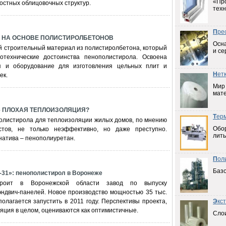
«Пр
остных облицовочных структур.
техн
П
ре
 НА ОСНОВЕ ПОЛИСТИРОЛБЕТОНОВ
Осна
й строительный материал из полистиролбетона, который
и се
отехнические достоинства пенополистирола. Освоена
ия и оборудование для изготовления цельных плит и
Н
ет
ек.
Мир
мат
 ПЛОХАЯ ТЕПЛОИЗОЛЯЦИЯ?
Т
ер
олистирола для теплоизоляции жилых домов, по мнению
Обо
стов, не только неэффективно, но даже преступно.
лить
натива – пенополиуретан.
П
ол
Баз
1»: пенополистирол в Воронеже
роит в Воронежской области завод по выпуску
эндвич-панелей. Новое производство мощностью 35 тыс.
полагается запустить в 2011 году. Перспективы проекта,
Э
кс
ляция в целом, оцениваются как оптимистичные.
Слои