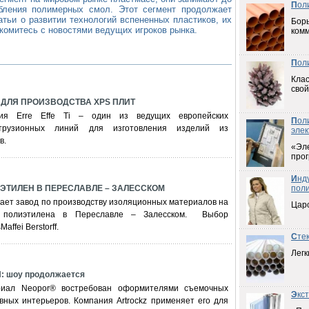
П
ол
бления полимерных смол. Этот сегмент продолжает
тьи о развитии технологий вспененных пластиков, их
Борь
акомитесь с новостями ведущих игроков рынка.
ком
П
ол
Клас
свой
I ДЛЯ ПРОИЗВОДСТВА XPS ПЛИТ
ния Erre Effe Ti – один из ведущих европейских
П
ол
струзионных линий для изготовления изделий из
элек
в.
«Эл
прог
И
нд
ТИЛЕН В ПЕРЕСЛАВЛЕ – ЗАЛЕССКОМ
пол
кает завод по производству изоляционных материалов на
Цар
о полиэтилена в Переславле – Залесском. Выбор
affei Berstorff.
С
те
Легк
 шоу продолжается
риал Neopor® востребован оформителями съемочных
Э
кс
вных интерьеров. Компания Artrockz применяет его для