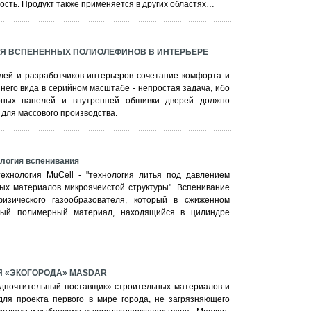
ность. Продукт также применяется в других областях…
Я ВСПЕНЕННЫХ ПОЛИОЛЕФИНОВ В ИНТЕРЬЕРЕ
лей и разработчиков интерьеров сочетание комфорта и
него вида в серийном масштабе - непростая задача, ибо
рных панелей и внутренней обшивки дверей должно
для массового производства.
логия вспенивания
ехнология МuСеll - "технология литья под давлением
ых материалов микроячеистой структуры". Вспенивание
изического газообразователя, который в сжиженном
ный полимерный материал, находящийся в цилиндре
Я «ЭКОГОРОДА» MASDAR
дпочтительный поставщик» строительных материалов и
ля проекта первого в мире города, не загрязняющего