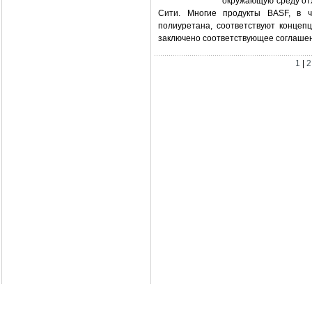
окружающую среду от
Сити. Многие продукты BASF, в ч
полиуретана, соответствуют концеп
заключено соответствующее соглашен
1
|
2