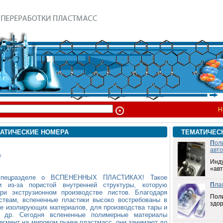
Н
АТИЧЕСКИЕ НОМЕРА
ТЕМАТИЧЕС
П
ол
авт
в
Инд
«ав
спецразделе о ВСПЕНЕННЫХ ПЛАСТИКАХ! Такое
и из-за пористой внутренней структуры, которую
П
ла
ри экструзионном производстве листов. Благодаря
Пол
ствам, вспененные пластики высоко востребованы в
здо
ве изолирующих материалов, для производства тары и
и др. Сегодня вспененные полимерные материалы
егмент на мировом рынке пластмасс, они занимают до