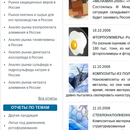
«МЕЛАМИН-2008»: «т
Рынок защищенных жиров в
Состоялась III Ме
России
ситуация складывае
Рынок пектина и сырья для
будет занимать Россия
его производства в России
Анализ рынка изопропилата
16.10.2008
алюминия в России
ФТОРПОЛИМЕРЫ: Рос
Анализ рынка тиомочевины
По разным оценкам, 
в России
180 тыс. тонн, из н
Анализ рынка динитрата
фторполимеры и фторк
изосорбида в России
Анализ рынка сульфида и
11.10.2008
гидросульфида натрия в
КОМПОЗИТЫ ИЗ ПО
России
Нанокомпозиты из о
Анализ рынка нитрата
металлы, но они нам
алюминия в России
время, легкие матери
давно пытались скопировать наностру
Все отчеты
ОТЧЕТЫ ПО ТЕМАМ
11.10.2008
СТЕКЛОНАПОЛНЕННЫЕ
Другая продукция
Композитные материа
Литье под давлением,
структурированны
ротоформование