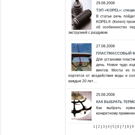
29.08.2008
ТЭП «KOPEL»: спецма
В статье речь пойде
KOPEL® (Копел) произ
об особенностях пе
экструзией с раздувом.
27.08.2008
ПЛАСТМАССОВЫЙ 
Для установки пластм
день. Новое чудо из
винтов. Мосты из п
портятся от воздействия воды и сол
каждые 20 лет…
25.08.2008
КАК ВЫБРАТЬ ТЕР
Как выбрать нужны
конкретному примене
1
|
2
|
3
|
4
|
5
|
6
|
7
|
8
|
9