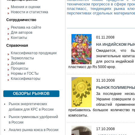
техническом прогрессе в сфере про
Мнения и оценки
пластмасс, тенденциях рынка клю
Новости и статистика
перспективах отдельных материалов
Сотрудничество
Реклама на сайте
Для авторов
01.11.2008
Контакты
НА ИНДИЙСКОМ РЫ
Справочная
Ожидается, что бы
Классификатор продукции
значительные капита
Термопласты
для роста индийской
Добавки
пластмасс до Rs 5000 крор.
Процессы
Нормы и ГОСТы
Классификаторы
31.10.2008
РЫНОК ПОЛИМЕРНЫ
ОБЗОРЫ РЫНКОВ
За последние неск
Украине совершили о
Рынок энергетических
областей применен
добавок для КРС в России
прибавилось большое количество п
композиты.
Рынок гуминовых удобрений
в России
17.10.2008
Анализ рынка кокса в России