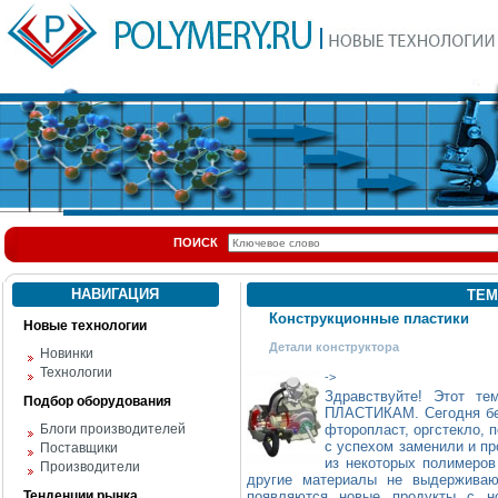
ПОИСК
НАВИГАЦИЯ
ТЕМ
Конструкционные пластики
Новые технологии
Детали конструктора
Новинки
Технологии
->
Здравствуйте! Этот 
Подбор оборудования
ПЛАСТИКАМ. Сегодня без
Блоги производителей
фторопласт, оргстекло, 
с успехом заменили и пр
Поставщики
из некоторых полимеров
Производители
другие материалы не выдерживаю
Тенденции рынка
появляются новые продукты с н