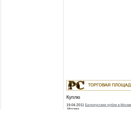
Куплю
19.04.2011
Белорусские рубли в Москв
Москва
18.04.2011
Индустриальные масла: И-
ИГНЕ-68, ИГНЕ-32, ИС-20, ИГС-68,И-5
И-40А, И-50А, ИЛС-5, ИЛС-10, ИЛС-22
ИГП, ИТД
Москва