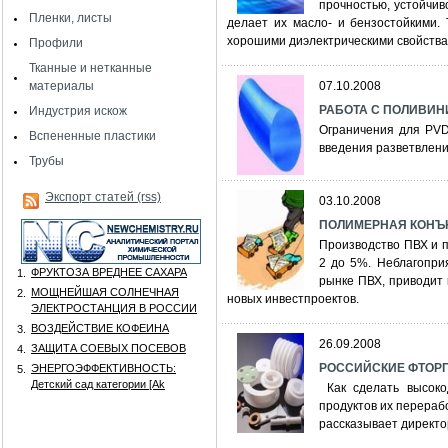
прочностью, устойчив
Пленки, листы
делает их масло- и бензостойкими.
хорошими диэлектрическими свойства
Профили
Тканные и нетканные
материалы
07.10.2008
РАБОТА С ПОЛИВИН
Индустрия искож
Ограничения для PVD
Вспененные пластики
введения разветвлен
Трубы
Экспорт статей (rss)
03.10.2008
ПОЛИМЕРНАЯ КОНЪЮН
Производство ПВХ и п
2 до 5%. Неблагопри
ФРУКТОЗА ВРЕДНЕЕ САХАРА
1.
рынке ПВХ, приводит
МОЩНЕЙШАЯ СОЛНЕЧНАЯ
2.
новых инвестпроектов.
ЭЛЕКТРОСТАНЦИЯ В РОССИИ
ВОЗДЕЙСТВИЕ КОФЕИНА
3.
26.09.2008
ЗАЩИТА СОЕВЫХ ПОСЕВОВ
4.
РОССИЙСКИЕ ФТОРП
ЭНЕРГОЭФФЕКТИВНОСТЬ:
5.
Детский сад категории [Аk
Как сделать высоко
продуктов их перераб
рассказывает директ