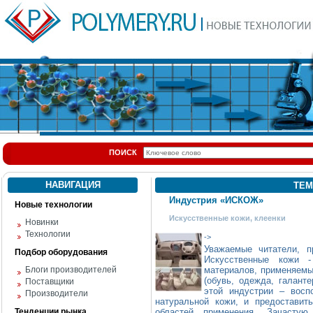
ПОИСК
НАВИГАЦИЯ
ТЕМ
Индустрия «ИСКОЖ»
Новые технологии
Искусственные кожи, клеенки
Новинки
Технологии
->
Уважаемые читатели, 
Подбор оборудования
Искусственные кожи 
Блоги производителей
материалов, применяемы
(обувь, одежда, галанте
Поставщики
этой индустрии – восп
Производители
натуральной кожи, и предостави
Тенденции рынка
областей применения. Зачасту