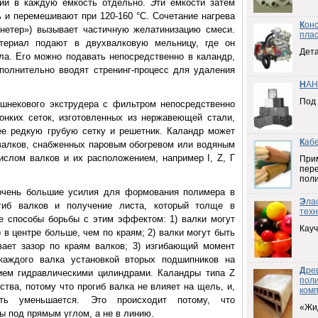
дии в каждую емкость отдельно. Эти емкости затем
 и перемешивают при 120-160 °С. Сочетание нагрева
К
он
кнетер») вызывает частичную желатинизацию смеси.
плас
териал подают в двухвалковую мельницу, где он
Дета
ала. Его можно подавать непосредственно в каландр,
полнительно вводят стренинг-процесс для удаления
Н
АН
Под
ошнекового экструдера с фильтром непосредственно
онких сеток, изготовленных из нержавеющей стали,
е редкую грубую сетку и решетник. Каландр может
К
аб
валков, снабженных паровым обогревом или водяным
ислом валков и их расположением, например I, Z, Г
При
пер
пол
очень большие усилия для формования полимера в
Э
ла
гиб валков и получение листа, который толще в
техн
е способы борьбы с этим эффектом: 1) валки могут
Кауч
 в центре больше, чем по краям; 2) валки могут быть
вает зазор по краям валков; 3) изгибающий момент
аждого валка установкой вторых подшипников на
Д
ре
ием гидравлическими цилиндрами. Каландры типа Z
пол
тва, потому что прогиб валка не влияет на щель, и,
ком
сть уменьшается. Это происходит потому, что
«Жи
 под прямым углом, а не в линию.