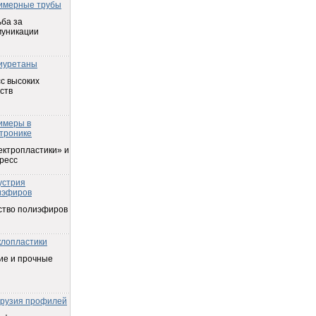
имерные трубы
ба за
муникации
иуретаны
с высоких
ств
имеры в
тронике
ектропластики» и
ресс
устрия
иэфиров
ство полиэфиров
клопластики
ие и прочные
трузия профилей