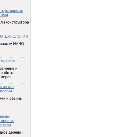
струкционные
тики
ли конструктора
ОТЕХНОЛОГИИ
 знаком НАНО
ельПРОМ
менение и
еработка
имеров
стичные
ологии
уки и резины
весно-
имерные
позиты
дкое дерево»