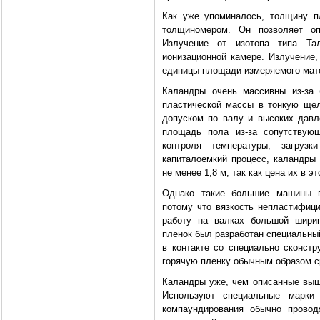
Как уже упоминалось, толщину п
толщиномером. Он позволяет о
Излучение от изотопа типа Та
ионизационной камере. Излучение,
единицы площади измеряемого мат
Каландры очень массивны из-за 
пластической массы в тонкую ще
допуском по валу и высоких давл
площадь пола из-за сопутствующ
контроля температуры, загруз
капиталоемкий процесс, каландры
не менее 1,8 м, так как цена их в 
Однако такие большие машины п
потому что вязкость непластифици
работу на валках большой шири
пленок был разработан специальны
в контакте со специально сконс
горячую пленку обычным образом с
Каландры уже, чем описанные выш
Используют специальные марки 
компаундирования обычно провод