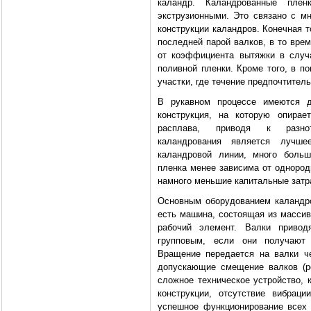
каландр. Каландрованные пле
экструзионными. Это связано с мн
конструкции каландров. Конечная 
последней парой валков, в то вре
от коэффициента вытяжки в случ
поливной пленки. Кроме того, в п
участки, где течение предпочтитель
В рукавном процессе имеются д
конструкция, на которую опирае
расплава, приводя к разнот
каландрования является лучше
каландровой линии, много больш
пленка менее зависима от однород
намного меньшие капитальные затр
Основным оборудованием каландров
есть машина, состоящая из массив
рабочий элемент. Валки приво
групповым, если они получают 
Вращение передается на валки ч
допускающие смещение валков (ре
сложное техническое устройство, 
конструкции, отсутствие вибрац
успешное функционирование всех 