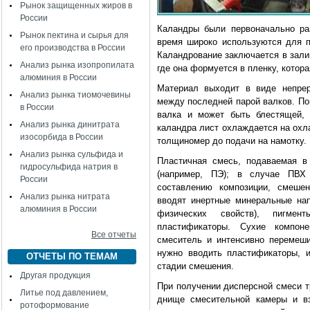
Рынок защищенных жиров в
России
Каландры были первоначально ра
Рынок пектина и сырья для
время широко используются для п
его производства в России
Каландрование заключается в зали
Анализ рынка изопропилата
где она формуется в пленку, котор
алюминия в России
Материал выходит в виде непрер
Анализ рынка тиомочевины
между последней парой валков. По
в России
валка и может быть блестящей, 
Анализ рынка динитрата
каландра лист охлаждается на охл
изосорбида в России
толщиномер до подачи на намотку.
Анализ рынка сульфида и
Пластичная смесь, подаваемая в
гидросульфида натрия в
(например, ПЭ); в случае ПВХ
России
составлению композиции, смешен
Анализ рынка нитрата
вводят инертные минеральные на
алюминия в России
физических свойств), пигмент
пластификаторы. Сухие компон
Все отчеты
смеситель и интенсивно перемеш
нужно вводить пластификаторы, 
ОТЧЕТЫ ПО ТЕМАМ
стадии смешения.
Другая продукция
При получении дисперсной смеси т
Литье под давлением,
днище смесительной камеры и вз
ротоформование