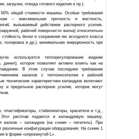
я, загрузки, отвода готового изделия и пр.).
о 50% общей стоимости машины. Особые требования
кам – максимальная прочность и жесткость,
огиб, вызываемый действием распорного усилия,
(наружной, рабочей поверхности валка) относительно
 стойкость бочки и сохранение ею исходного класса
е, полировка и др.), минимальная инерционность при
их используется теплорегулирование жидким
, динил), которое позволяет активно влиять как на
лаждение. В этом случае последнее требование
ближением каналов с теплоносителем к рабочей
ные технические характеристики каландров включают
ну и предельное распорное усилие, которое могут
лков.
 пластификаторы, стабилизаторы, красители и т.д.,
 Этот расплав подается в каландровую машину,
 валков – каландров (на схеме – питатель). При
я различные конфигурации оборудования. На схеме 1
ия в форме «опрокинутой L».