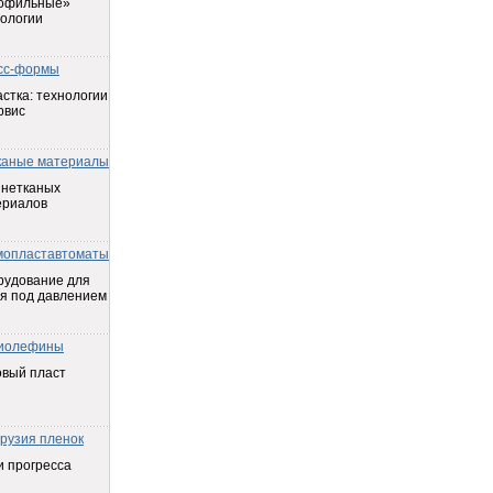
офильные»
ологии
сс-формы
стка: технологии
рвис
каные материалы
 нетканых
ериалов
мопластавтоматы
рудование для
я под давлением
иолефины
овый пласт
трузия пленок
 прогресса