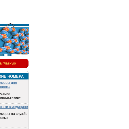
а главную
КИЕ НОМЕРА
имеры для
опрома
устрия
топластиков»
стики в медицине
имеры на службе
ровья