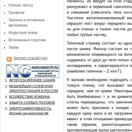
пигменты, их вводят на этой ста
Пленки, листы
разгружают в первичный смеситель
и смешения (смеситель типа «ко-
Профили
Частично желатинизированный ма
Тканные и нетканные
образует лист вокруг переднего в
материалы
но для пленок и тонких листов до
Индустрия искож
любых грубых частиц.
Вспененные пластики
Типичный стренер состоит из одн
Трубы
после шнека. Фильтр состоит из т
механически опирающихся на боле
Экспорт статей (rss)
содержать от двух до пяти полых 
охлаждением, и характеризуется ч
(наиболее типичное – Z или Г).
К валкам необходимо подводить 
ФРУКТОЗА ВРЕДНЕЕ САХАРА
1.
тонкую пленку, что вызывает из
МОЩНЕЙШАЯ СОЛНЕЧНАЯ
2.
середине, чем по краям. Некоторы
ЭЛЕКТРОСТАНЦИЯ В РОССИИ
быть бомбированы, т. е. их диаметр
ВОЗДЕЙСТВИЕ КОФЕИНА
3.
слегка перекрещены, что увеличи
ЗАЩИТА СОЕВЫХ ПОСЕВОВ
4.
может быть приложен к концам к
ЭНЕРГОЭФФЕКТИВНОСТЬ:
5.
каждую щеку вала и их нагружен
Детский сад категории [Аk
имеют в этом отношении преимущес
таким образом, разнотолщинно
противолежащие валки расположены