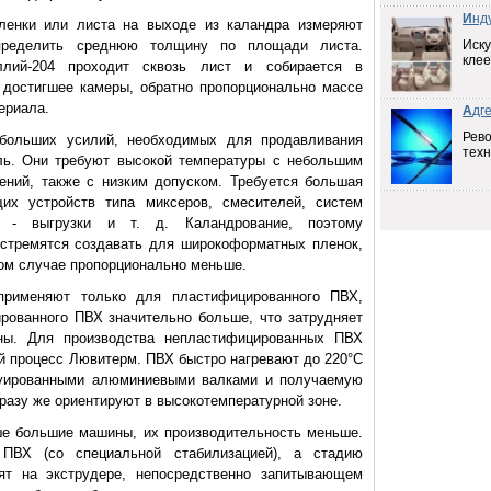
И
нд
ленки или листа на выходе из каландра измеряют
пределить среднюю толщину по площади листа.
Иску
клее
ллий-204 проходит сквозь лист и собирается в
 достигшее камеры, обратно пропорционально массе
ериала.
А
дг
Рев
больших усилий, необходимых для продавливания
техн
ль. Они требуют высокой температуры с небольшим
ений, также с низким допуском. Требуется большая
их устройств типа миксеров, смесителей, систем
ки - выгрузки и т. д. Каландрование, поэтому
 стремятся создавать для широкоформатных пленок,
этом случае пропорционально меньше.
рименяют только для пластифицированного ПВХ,
рованного ПВХ значительно больше, что затрудняет
ны. Для производства непластифицированных ПВХ
й процесс Лювитерм. ПВХ быстро нагревают до 220°С
труированными алюминиевыми валками и получаемую
разу же ориентируют в высокотемпературной зоне.
е большие машины, их производительность меньше.
ПВХ (со специальной стабилизацией), а стадию
ят на экструдере, непосредственно запитывающем