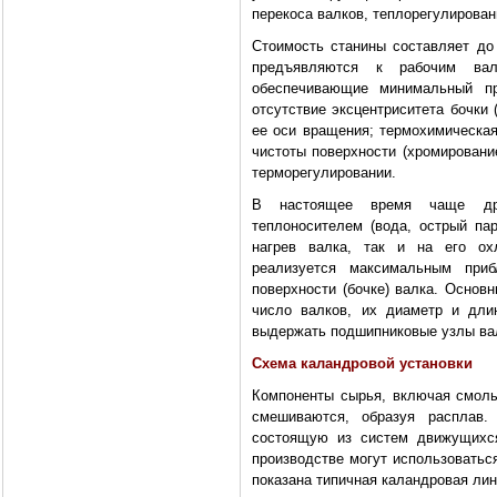
перекоса валков, теплорегулировани
Стоимость станины составляет д
предъявляются к рабочим вал
обеспечивающие минимальный пр
отсутствие эксцентриситета бочки 
ее оси вращения; термохимическая
чистоты поверхности (хромировани
терморегулировании.
В настоящее время чаще друг
теплоносителем (вода, острый пар
нагрев валка, так и на его ох
реализуется максимальным при
поверхности (бочке) валка. Основ
число валков, их диаметр и дли
выдержать подшипниковые узлы ва
Схема каландровой установки
Компоненты сырья, включая смолы,
смешиваются, образуя расплав.
состоящую из систем движущихся
производстве могут использоватьс
показана типичная каландровая лин