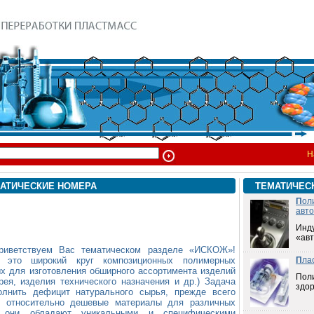
Н
АТИЧЕСКИЕ НОМЕРА
ТЕМАТИЧЕС
П
ол
авт
Инд
«ав
приветствуем Вас тематическом разделе «ИСКОЖ»!
- это широкий круг композиционных полимерных
П
ла
х для изготовления обширного ассортимента изделий
Пол
рея, изделия технического назначения и др.) Задача
здо
олнить дефицит натурального сырья, прежде всего
ть относительно дешевые материалы для различных
ю они обладают уникальными и специфическими