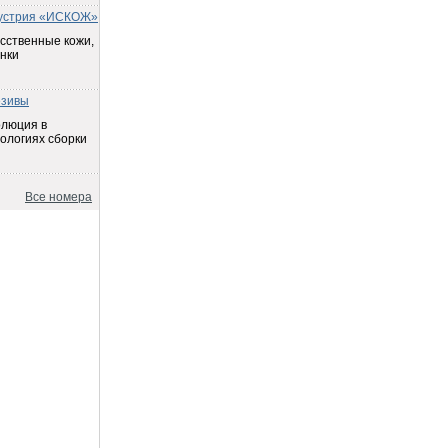
устрия «ИСКОЖ»
сственные кожи,
нки
езивы
олюция в
ологиях сборки
Все номера