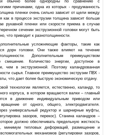
нки обычно более однородны по сравнению с
огими причинами, одна из которых - продуманность
толщина пленки очень сильно зависит от щели между
мя как в процессе экструзии толщина зависит больше
ае рукавной пленки или скорости приема в случае
оперечном сечении экструзионной головки могут быть
но, что приводит к разнотолщинности.
ополнительные усложняющие факторы, такие как
тся дорн головки. Они также влияют на течение
олщинности. Дополнительным преимуществом
е смешение. Количество энергии, доступное в
е, чем в экструзионной. Поэтому каландрованная
ности сырья. Главное преимущество экструзии ПВХ -
аты, что дает более быструю экономическую отдачу.
ой технологии является, естественно, каландр, то
ного корпуса, в котором вращаются валки – главный
дятся в движение индивидуальным приводом или
вращение от одного, общего, электродвигателя.
ерез универсальный редуктор и шарнирные муфты,
гулировка зазоров, перекос). Станина каландров –
которое должно обеспечивать предельную жесткость
ии, минимум тепловых деформаций, размещение и
вспомогательных механизмов (регулировки зазоров,