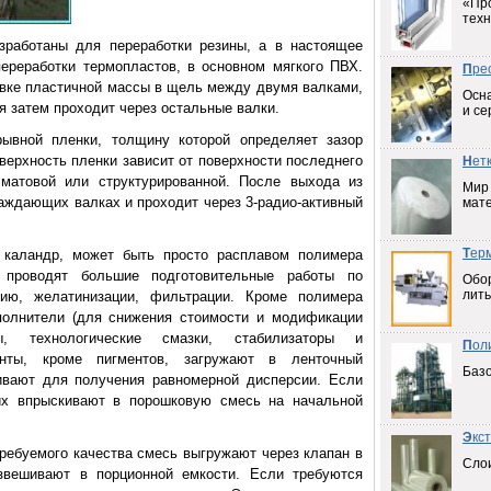
«Пр
техн
зработаны для переработки резины, а в настоящее
ереработки термопластов, в основном мягкого ПВХ.
П
ре
вке пластичной массы в щель между двумя валками,
Осна
ая затем проходит через остальные валки.
и се
ывной пленки, толщину которой определяет зазор
верхность пленки зависит от поверхности последнего
Н
ет
матовой или структурированной. После выхода из
Мир
аждающих валках и проходит через 3-радио-активный
мат
Т
ер
 каландр, может быть просто расплавом полимера
 проводят большие подготовительные работы по
Обо
лить
ию, желатинизации, фильтрации. Кроме полимера
полнители (для снижения стоимости и модификации
ы, технологические смазки, стабилизаторы и
П
ол
енты, кроме пигментов, загружают в ленточный
Баз
ивают для получения равномерной дисперсии. Если
их впрыскивают в порошковую смесь на начальной
Э
кс
ребуемого качества смесь выгружают через клапан в
Слои
вешивают в порционной емкости. Если требуются