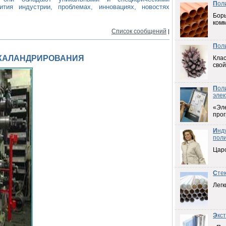
П
ол
тия индустрии, проблемах, инновациях, новостях
Борь
ком
Список сообщений
|
П
ол
 КАЛАНДРИРОВАНИЯ
Клас
свой
П
ол
элек
«Эл
прог
И
нд
пол
Цар
С
те
Легк
Э
кс