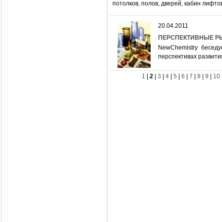
потолков, полов, дверей, кабин лифто
20.04.2011
ПЕРСПЕКТИВНЫЕ РЫН
NewChemistry бесед
перспективах развити
1
|
2
|
3
|
4
|
5
|
6
|
7
|
8
|
9
|
10