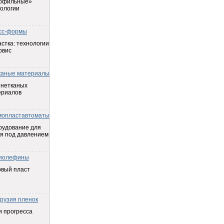
офильные»
ологии
сс-формы
стка: технологии
рвис
каные материалы
 нетканых
ериалов
мопластавтоматы
рудование для
я под давлением
иолефины
овый пласт
трузия пленок
 прогресса