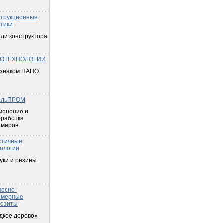
струкционные
тики
ли конструктора
ОТЕХНОЛОГИИ
 знаком НАНО
ельПРОМ
менение и
еработка
имеров
стичные
ологии
уки и резины
весно-
имерные
позиты
дкое дерево»