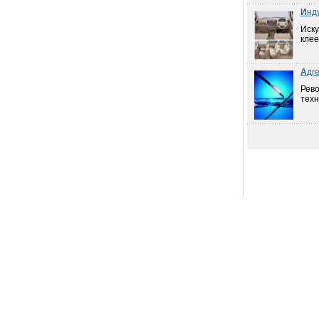
И
нд
Иску
клее
А
дг
Рев
техн
Продам
е
19.04.2011
Продаем скипидар
Нижний
Новгород
8А,
19.04.2011
Продаем растворители
Нижний
А,
Новгород