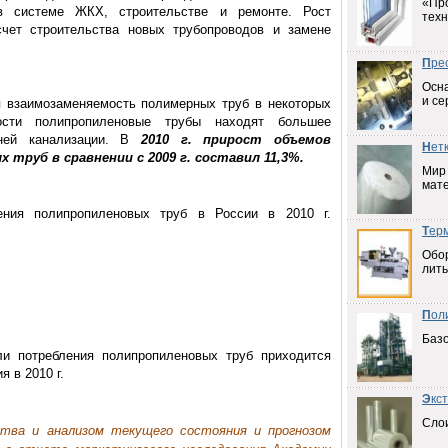
«Пр
в системе ЖКХ, строительстве и ремонте. Рост
техн
счет строительства новых трубопроводов и замене
П
ре
Осна
и се
я взаимозаменяемость полимерных труб в некоторых
ости полипропиленовые трубы находят большее
ней канализации. В
2010 г. прирост объемов
Н
ет
 труб в сравнении с 2009 г. составил
11,3%.
Мир
мат
ения полипропиленовых труб в России в 2010 г.
Т
ер
Обо
лить
П
ол
Баз
ли потребления полипропиленовых труб приходится
 в 2010 г.
Э
кс
Слои
ства и анализом текущего состояния и прогнозом