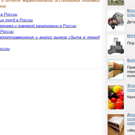
в отчете маркетингового исследования Академии
ков:
К
он
 в России
плас
ых труб в России
Дета
ренажа и ливневой канализации в России
 России
Н
АН
портозамещения и анализ рынков сбыта в период
Под
оссии
К
аб
При
пер
пол
Э
ла
техн
Кауч
Д
ре
пол
ком
«Жи