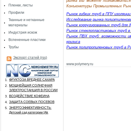
рынка Вы можете познакомиться 
Пленки, листы
Конъюнктуры Промышленных Рын
Профили
Рынок гибких труб в ППУ изоляции
Исследование рынка полиэтиленов
Тканные и нетканные
Рынок корругированных труб для д
материалы
Рынок стеклопластиковых труб в
Индустрия искож
Рынок ПВХ труб: возможности им
Вспененные пластики
кризиса
Трубы
Рынок полипропиленовых труб в Р
Экспорт статей (rss)
www
.
polymery
.
ru
ФРУКТОЗА ВРЕДНЕЕ САХАРА
1.
МОЩНЕЙШАЯ СОЛНЕЧНАЯ
2.
ЭЛЕКТРОСТАНЦИЯ В РОССИИ
ВОЗДЕЙСТВИЕ КОФЕИНА
3.
ЗАЩИТА СОЕВЫХ ПОСЕВОВ
4.
ЭНЕРГОЭФФЕКТИВНОСТЬ:
5.
Детский сад категории [Аk