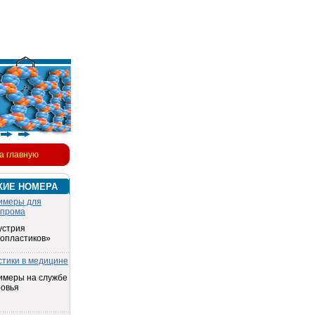
а главную
КИЕ НОМЕРА
имеры для
опрома
устрия
топластиков»
стики в медицине
имеры на службе
ровья