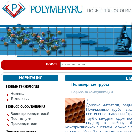
ПОИСК
НАВИГАЦИЯ
ТЕМ
Полимерные трубы
Новые технологии
Борьба за коммуникации
Новинки
Технологии
->
Дорогие читатели, рады
Подбор оборудования
Полимерные трубы зас
Блоги производителей
постепенно вытесняя "т
труб с каждым годом все
Поставщики
подход к выбору бо
Производители
конструкционной системы. Можно с 
Тенденции рынка
рынке в "борьбе за коммуникации