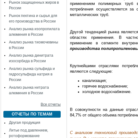
Рынок защищенных жиров в
применением полимерных труб 
России
потребления осуществляется за 
металлических труб.
Рынок пектина и сырья для
его производства в России
Анализ рынка изопропилата
Другой тенденцией рынка являетс
алюминия в России
областях применения. В частн
Анализ рынка тиомочевины
применение в сегменте внутрен
в России
производства полипропиленовых
Анализ рынка динитрата
изосорбида в России
Крупнейшими отраслями потребл
Анализ рынка сульфида и
являются следующие:
гидросульфида натрия в
России
канализация;
горячее водоснабжение;
Анализ рынка нитрата
холодное водоснабжение.
алюминия в России
Все отчеты
В совокупности на данные отрас
ОТЧЕТЫ ПО ТЕМАМ
84,7% от общего объема потребления
Другая продукция
Литье под давлением,
С анализом технологий производ
ротоформование