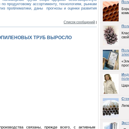
П
ол
 по продуктовому ассортименту, технологиям, рынкам
лиз проблематики, даны прогнозы и оценки развития
Борь
ком
Список сообщений
|
П
ол
Клас
ОПИЛЕНОВЫХ ТРУБ ВЫРОСЛО
свой
П
ол
элек
«Эл
прог
И
нд
пол
Цар
С
те
Легк
Э
кс
производства связаны, прежде всего, с активным