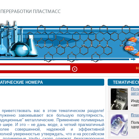
Н
АТИЧЕСКИЕ НОМЕРА
ТЕМАТИЧЕС
П
ол
авт
Инд
«ав
 приветствовать вас в этом тематическом разделе!
луженно завоевывают все большую популярность,
П
ла
радиционные" металлические. Применение полимерных
Пол
 шире. И это – не дань моде, а четкий прагматичный
здо
лее совершенной, надежной и эффективной
полной уверенностью утверждать, что и на российском
" полимерные трубы скоро одержат безоговорочную