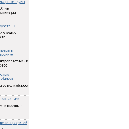
имерные трубы
ба за
муникации
иуретаны
с высоких
ств
имеры в
тронике
ектропластики» и
ресс
устрия
иэфиров
ство полиэфиров
клопластики
ие и прочные
трузия профилей