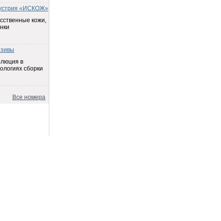
устрия «ИСКОЖ»
сственные кожи,
нки
езивы
олюция в
ологиях сборки
Все номера