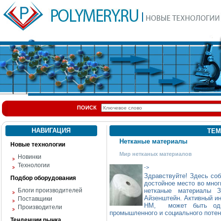
ПОИСК
НАВИГАЦИЯ
ТЕМ
Нетканые материалы
Новые технологии
Мир нетканых материалов
Новинки
Технологии
->
Здравствуйте! Здесь со
Подбор оборудования
достойное место во мног
Блоги производителей
нетканые материалы 
Айзенштейн. Активный ин
Поставщики
НМ, может быть одни
Производители
промышленного и социального потен
Тенденции рынка