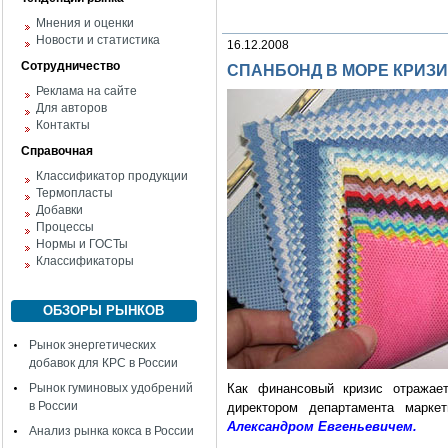
Мнения и оценки
Новости и статистика
16.12.2008
Сотрудничество
СПАНБОНД В МОРЕ КРИЗ
Реклама на сайте
Для авторов
Контакты
Справочная
Классификатор продукции
Термопласты
Добавки
Процессы
Нормы и ГОСТы
Классификаторы
ОБЗОРЫ РЫНКОВ
Рынок энергетических
добавок для КРС в России
Рынок гуминовых удобрений
Как финансовый кризис отражае
в России
директором департамента марк
Александром Евгеньевичем.
Анализ рынка кокса в России