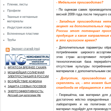
- Мебельное производство?
Пленки, листы
- По оценкам самих производител
Профили
весной 2009 года после текущего с
Тканные и нетканные
материалы
- Западные производства нет
акцент на дополнительных пар
Индустрия искож
России этот потенциал прост
Вспененные пластики
продукция и какие направлени
Трубы
в это кризисное время?
- Дополнительные параметры обра
Экспорт статей (rss)
потреблением широкого ассортиме
этих стран ассортимент потре
технологическая база переработ
отсутствие культуры потреблени
ФРУКТОЗА ВРЕДНЕЕ САХАРА
1.
материалов с дополнительными св
МОЩНЕЙШАЯ СОЛНЕЧНАЯ
2.
ЭЛЕКТРОСТАНЦИЯ В РОССИИ
- Допустим, производство 
ВОЗДЕЙСТВИЕ КОФЕИНА
3.
скреплять их, - это может бы
ЗАЩИТА СОЕВЫХ ПОСЕВОВ
4.
спанбонда не обращаются к эт
ЭНЕРГОЭФФЕКТИВНОСТЬ:
5.
- Георешётка, как материал для 
Детский сад категории [Аk
достаточно жёстко определённых 
лабораториях и на полигонах сп
материал подойдёт для производст