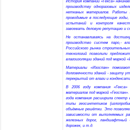
История компании «Гекса» начинае
производству одноразовых изде
нетканых материалов. Работы 
проводимые в последующие годы,
испытаний и контроля качеств
завоевать деловую репутацию и с
Не останавливаясь на достигн
производство систем паро,- вла
Российского рынка строительных
технологий позволили предложи
влагоизоляции зданий под маркой «
Материалы «Изоспан» помогают
долговечности зданий - защиту ут
перекрытий от влаги и конденсат
В 2006 году компания «Гекса»
материалов под маркой «Геоспан»
года компания расширила спектр
типы геосинтетиков (иглопроб
объёмные решётки. Это позволяе
зависимости от выполняемых р
железных дорог, ландшафтный д
дорожек, и т.д.