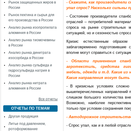
- Скажите, как производители 
Рынок защищенных жиров в
России
упал спрос? Насколько сильны 
Рынок пектина и сырья для
- Состояние производители спанб
его производства в России
отраслей – потребителей материа
спроса на рынке строительных м
Анализ рынка изопропилата
алюминия в России
ситуацией, но и сезонностью спрос
Анализ рынка тиомочевины
Кризис естественным образом 
в России
заблаговременно подготовившие 
вполне могут справиться с ситуаци
Анализ рынка динитрата
изосорбида в России
- Области применения спан
Анализ рынка сульфида и
агротекстиль, средства гиг
гидросульфида натрия в
мебель, одежда и т.д. Какие из
России
Какие направления могут быть
Анализ рынка нитрата
- В кризисных условиях сложно 
алюминия в России
вышеперечисленных направлений по
слишком большого количества вне
Все отчеты
Возможно, наиболее перспективн
ОТЧЕТЫ ПО ТЕМАМ
только при условии сохранения пок
Другая продукция
- Автодорожное строительство 
Литье под давлением,
- Спрос упал, как и в любой отрас
ротоформование