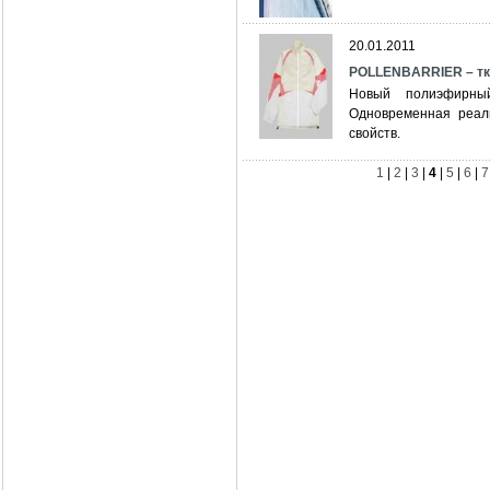
20.01.2011
POLLENBARRIER – тк
Новый полиэфирны
Одновременная реали
свойств.
1
|
2
|
3
|
4
|
5
|
6
|
7