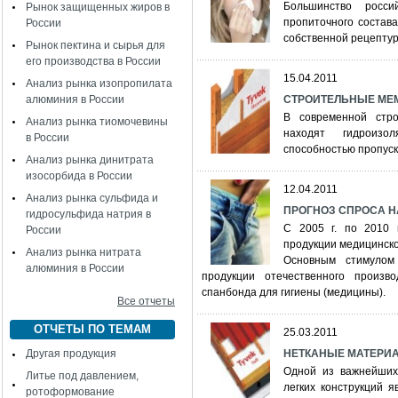
Большинство росси
Рынок защищенных жиров в
пропиточного состава
России
собственной рецептур
Рынок пектина и сырья для
его производства в России
15.04.2011
Анализ рынка изопропилата
алюминия в России
СТРОИТЕЛЬНЫЕ МЕ
В современной стр
Анализ рынка тиомочевины
находят гидроизо
в России
способностью пропуск
Анализ рынка динитрата
изосорбида в России
12.04.2011
Анализ рынка сульфида и
ПРОГНОЗ СПРОСА 
гидросульфида натрия в
С 2005 г. по 2010 
России
продукции медицинског
Анализ рынка нитрата
Основным стимулом
алюминия в России
продукции отечественного произ
спанбонда для гигиены (медицины).
Все отчеты
ОТЧЕТЫ ПО ТЕМАМ
25.03.2011
Другая продукция
НЕТКАНЫЕ МАТЕРИАЛ
Одной из важнейших
Литье под давлением,
легких конструкций 
ротоформование