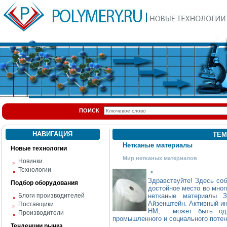
ПОИСК
НАВИГАЦИЯ
ТЕМ
Нетканые материалы
Новые технологии
Мир нетканых материалов
Новинки
Технологии
->
Здравствуйте! Здесь со
Подбор оборудования
достойное место во мног
Блоги производителей
нетканые материалы 
Айзенштейн. Активный ин
Поставщики
НМ, может быть одни
Производители
промышленного и социального потен
Тенденции рынка