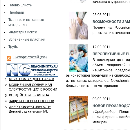
качества внутреннего
Пленки, листы
Профили
23.03.2011
Тканные и нетканные
ВОЗМОЖНОСТИ ЗАМ
материалы
Почему на Российск
Индустрия искож
рассказали отечестве
Вспененные пластики
Трубы
12.03.2011
ПЕРСПЕКТИВНЫЕ РЫН
Экспорт статей (rss)
В последние два го
объем мощностей п
избыточное предло
рынок готовой продукции из спанбонд
ФРУКТОЗА ВРЕДНЕЕ САХАРА
1.
из нетканых материалов. Newchemis
МОЩНЕЙШАЯ СОЛНЕЧНАЯ
2.
белья из нетканых материалов.
ЭЛЕКТРОСТАНЦИЯ В РОССИИ
ВОЗДЕЙСТВИЕ КОФЕИНА
3.
08.03.2011
ЗАЩИТА СОЕВЫХ ПОСЕВОВ
4.
НОВОЕ ПРОИЗВОДС
ЭНЕРГОЭФФЕКТИВНОСТЬ:
5.
Детский сад категории [Аk
«Фройденберг Полит
полиэфирного спанбо
мембран.