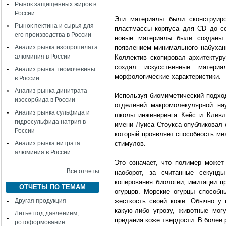
Рынок защищенных жиров в
России
Эти материалы были сконструиро
Рынок пектина и сырья для
пластмассы корпуса для
CD
до со
его производства в России
новые материалы были созданы 
Анализ рынка изопропилата
появлением минимального набухани
алюминия в России
Коллектив скопировал архитектуру
создал искусственные материа
Анализ рынка тиомочевины
морфологические характеристики.
в России
Анализ рынка динитрата
Используя биомиметический подхо
изосорбида в России
отделений макромолекулярной на
Анализ рынка сульфида и
школы инжиниринга Кейс и Кливл
гидросульфида натрия в
имени Луиса Стоукса опубликовал 
России
который проявляет способность ме
Анализ рынка нитрата
стимулов.
алюминия в России
Это означает, что полимер может
Все отчеты
наоборот, за считанные секунд
копирования биологии, имитации п
ОТЧЕТЫ ПО ТЕМАМ
огурцов. Морские огурцы способн
Другая продукция
жесткость своей кожи. Обычно у н
какую-либо угрозу, животные мог
Литье под давлением,
придания коже твердости. В более 
ротоформование