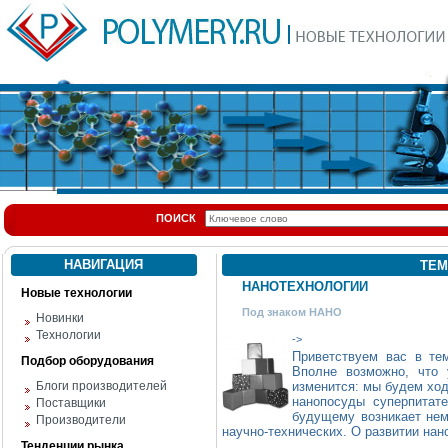
ПОИСК
НАВИГАЦИЯ
ТЕМ
НАНОТЕХНОЛОГИИ
Новые технологии
Под знаком НАНО
Новинки
Технологии
->
Приветствуем вас в те
Подбор оборудования
Вполне возможно, что
Блоги производителей
изменится: мы будем ход
нанопосуды суперпитат
Поставщики
будущему возникает нем
Производители
научно-технических. О развитии нан
Тенденции рынка