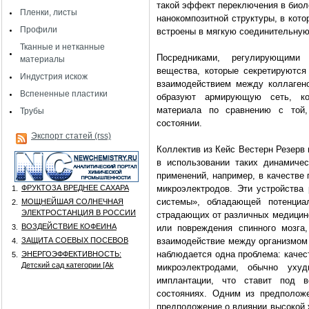
такой эффект переключения в биоло
Пленки, листы
нанокомпозитной структуры, в кот
Профили
встроены в мягкую соединительную
Тканные и нетканные
Посредниками, регулирующими 
материалы
вещества, которые секретируются
Индустрия искож
взаимодействием между коллаген
Вспененные пластики
образуют армирующую сеть, ко
материала по сравнению с той,
Трубы
состоянии.
Экспорт статей (rss)
Коллектив из Кейс Вестерн Резерв 
в использовании таких динамиче
применений, например, в качестве
ФРУКТОЗА ВРЕДНЕЕ САХАРА
микроэлектродов. Эти устройства 
1.
системы», обладающей потенциа
МОЩНЕЙШАЯ СОЛНЕЧНАЯ
2.
ЭЛЕКТРОСТАНЦИЯ В РОССИИ
страдающих от различных медицинс
ВОЗДЕЙСТВИЕ КОФЕИНА
3.
или повреждения спинного мозга,
ЗАЩИТА СОЕВЫХ ПОСЕВОВ
взаимодействие между организмом 
4.
наблюдается одна проблема: качес
ЭНЕРГОЭФФЕКТИВНОСТЬ:
5.
Детский сад категории [Аk
микроэлектродами, обычно уху
имплантации, что ставит под в
состояниях. Одним из предположе
предположение о влиянии высокой 