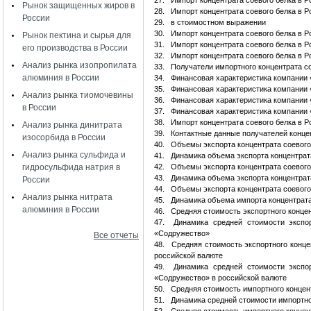
27.
Импорт концентрата соевого белка в 
Рынок защищенных жиров в
28.
Импорт концентрата соевого белка в 
России
29.
в стоимостном выражении
30.
Импорт концентрата соевого белка в Р
Рынок пектина и сырья для
31.
Импорт концентрата соевого белка в 
его производства в России
32.
Импорт концентрата соевого белка в 
Анализ рынка изопропилата
33.
Получатели импортного концентрата с
алюминия в России
34.
Финансовая характеристика компани
35.
Финансовая характеристика компан
Анализ рынка тиомочевины
36.
Финансовая характеристика компани
в России
37.
Финансовая характеристика компани
38.
Импорт концентрата соевого белка в Р
Анализ рынка динитрата
39.
Контактные данные получателей концен
изосорбида в России
40.
Объемы экспорта концентрата соевого
Анализ рынка сульфида и
41.
Динамика объема экспорта концентрата
гидросульфида натрия в
42.
Объемы экспорта концентрата соевого
43.
Динамика объема экспорта концентрат
России
44.
Объемы экспорта концентрата соевого
Анализ рынка нитрата
45.
Динамика объема импорта концентрата
алюминия в России
46.
Средняя стоимость экспортного концен
47.
Динамика средней стоимости экспор
«Содружество»
Все отчеты
48.
Средняя стоимость экспортного конце
российской валюте
49.
Динамика средней стоимости экспор
«Содружество» в российской валюте
50.
Средняя стоимость импортного концент
51.
Динамика средней стоимости импортног