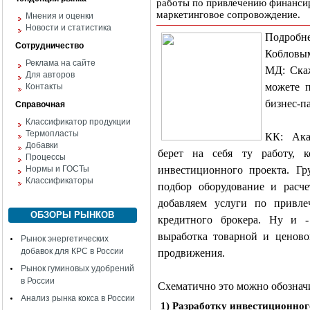
работы по привлечению финансиро
маркетинговое сопровождение.
Мнения и оценки
Новости и статистика
Подробн
Сотрудничество
Кобловым
Реклама на сайте
МД: Скаж
Для авторов
можете 
Контакты
бизнес-п
Справочная
Классификатор продукции
Термопласты
КК: Ак
Добавки
берет на себя ту работу, к
Процессы
Нормы и ГОСТы
инвестиционного проекта. Гр
Классификаторы
подбор оборудование и расч
добавляем услуги по привле
ОБЗОРЫ РЫНКОВ
кредитного брокера. Ну и -
выработка товарной и ценовой
Рынок энергетических
добавок для КРС в России
продвижения.
Рынок гуминовых удобрений
в России
Схематично это можно обознач
Анализ рынка кокса в России
1) Разработку инвестиционног