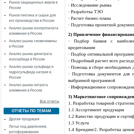
Рынок защищенных жиров в
· Исследование рынка
России
· Разработка ТЭО
Рынок пектина и сырья для
· Расчет бизнес-плана
его производства в России
· Подготовка проектной докуме
Анализ рынка изопропилата
алюминия в России
2) Привлечение финансирован
· Подбор банков с наиболе
Анализ рынка тиомочевины
в России
кредитования
Анализ рынка динитрата
· Подбор оптимальной программ
изосорбида в России
· Подробный расчет всех расход
Анализ рынка сульфида и
· Помощь в сборе необходимых 
гидросульфида натрия в
· Подготовка документов для п
России
выбранной программой
Анализ рынка нитрата
· Информационное сопровождени
алюминия в России
3) Маркетинговое сопровожден
Все отчеты
1. Разработка товарной стратеги
1.1 Ассортимент продукции
ОТЧЕТЫ ПО ТЕМАМ
1.2 Качество продукции и серти
Другая продукция
1.3 Услуги
Литье под давлением,
1.4 Брендинг
2. Разработка цено
ротоформование