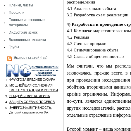
распределения
Пленки, листы
3.1 Анализ каналов сбыта
Профили
3.2 Разработка схем реализации
Тканные и нетканные
4) Разработка и проведение ст
материалы
4.1 Комплекс маркетинговых ко
Индустрия искож
4.2 Реклама
Вспененные пластики
4.3 Личные продажи
Трубы
4.4 Стимулирование сбыта
4.5 Связь с общественностью
Экспорт статей (rss)
Мы считали, что мы распола
заключалась, прежде всего, 
при проведении исследования
ФРУКТОЗА ВРЕДНЕЕ САХАРА
1.
МОЩНЕЙШАЯ СОЛНЕЧНАЯ
2.
обойтись вторичными данными
ЭЛЕКТРОСТАНЦИЯ В РОССИИ
крайне ограничены. Информац
ВОЗДЕЙСТВИЕ КОФЕИНА
3.
по-сути, является единственн
ЗАЩИТА СОЕВЫХ ПОСЕВОВ
4.
других исследователей, распо
ЭНЕРГОЭФФЕКТИВНОСТЬ:
5.
Детский сад категории [Аk
отдельные отраслевые информ
Второй момент – наша компани