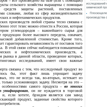
оров – все произведено на базе (или с помощью)
исследований 
дукты сельского хозяйства выращены с помощью
химической пр
 средств защиты растений, поставленных
ми словами, любая из сфер жизнедеятельности
Плоскощеле
еских и нефтехимических продуктов.
производства 
ских производств любой страны тесно связана с
бенно этот тезис можно отнести к России, которая
тером углеводородов – важнейшего сырья для
продукции более высокого передела, означает,
высокой добавленной стоимостью. Кроме того,
ет гарантировать независимость от поставок того
а.
В этой связи сейчас наблюдается повышенный
еских и нефтехимических производств, а
ям рынка в данной области, проведение которых,
тинговых исследований, имеет свои важные
ерта связана с тем, что исследуемый продукт во
алось бы, этот факт лишь упрощает задачу
вых, это не всегда так, во-вторых, истекает из
, только усложняющих задачу. Несмотря на это –
 с особенностями самого продукта –
во многих
т унифицирован
, он не нуждается в торговой
а и, если хотите, брэндом является сам завод
ускающий продукт, заданные свойства которого
потребителя.