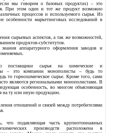
 если мы говорим о базовых продуктах) – это
я. При этом один и тот же продукт возможно
азличных процессов и используемого сырья. Из
ие особенности маркетинговых исследований в
ения сырьевых аспектов, а так же возможностей,
ованием продуктов-субститутов.
 знания аппаратурного оформления заводов и
рименяемых.
то поставщики сырья на химические и
оды – это компании монополисты – будь то
удь то горнохимическое сырье. Кроме того, сами
асто являются региональными монополистами. В
следующая особенность, во многом объясняющая
я на ту или иную продукцию.
ления отношений и связей между потребителями
я.
ь, что подавляющая часть крупнотоннажных
химических производств расположена в