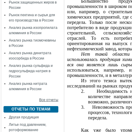
Большинство прод
Рынок защищенных жиров в
промышленности в широком по
России
или, например, о строительн
Рынок пектина и сырья для
химических предприятий, где 
его производства в России
передела. Только после неск
потребителю в виде продукции
Анализ рынка изопропилата
строительной,
сельскохозя
алюминия в России
отраслей. То есть потреби
Анализ рынка тиомочевины
ориентированная на выпуск п
в России
нефтехимический завод, которы
Анализ рынка динитрата
Нет такой области 
изосорбида в России
использовалась продукция хим
вся она является лишь сырь
Анализ рынка сульфида и
использоваться, например,
гидросульфида натрия в
промышленности, и в металлург
России
Из этого тезиса вытек
Анализ рынка нитрата
исследований на рынках проду
алюминия в России
2.
Необходимость 
количестве направл
Все отчеты
возможно, различног
3.
Невозможность пр
ОТЧЕТЫ ПО ТЕМАМ
процессов, технолог
Другая продукция
передела.
Литье под давлением,
Как уже было упомян
ротоформование