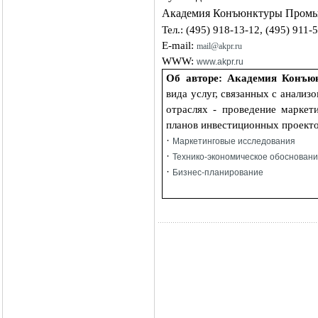
Академия Конъюнктуры Пром
Тел.: (495) 918-13-12, (495) 911-
E
-
mail
:
mail
@
akpr
.
ru
WWW
:
www
.
akpr
.
ru
Об авторе:
Академия Конъю
вида услуг, связанных с анали
отраслях - проведение маркет
планов инвестиционных проекто
·
Маркетинговые исследования
·
Технико-экономическое обоснован
·
Бизнес-планирование