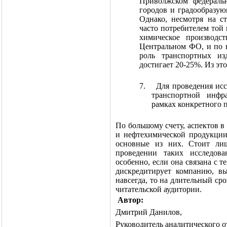
Приволжском федеральн
городов и градообразую
Однако, несмотря на с
часто потребителем той
химическое производс
Центральном ФО, и по вс
роль транспортных из
достигает 20-25%. Из это
7.
Для проведения исс
транспортной инфр
рамках конкретного 
По большому счету, аспектов 
и нефтехимической продукции
основные из них. Стоит лиш
проведении таких исследов
особенно, если она связана с 
дискредитирует компанию, в
навсегда, то на длительный сро
читательской аудитории.
Автор:
Дмитрий Данилов,
Руководитель аналитического о