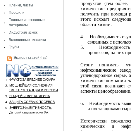
продуктов (тем более,
Пленки, листы
химические предприяти
Профили
получить при помощи р
этого исходят следующ
Тканные и нетканные
области химии:
материалы
Индустрия искож
4.
Необходимость изуч
Вспененные пластики
связанных с использ
5.
Необходимость
Трубы
процессов, на них п
Экспорт статей (rss)
Стоит понимать, ч
нефтехимические зав
углеводородное сырье, б
ФРУКТОЗА ВРЕДНЕЕ САХАРА
1.
химические компании ч
этой связи возникает 
МОЩНЕЙШАЯ СОЛНЕЧНАЯ
2.
ЭЛЕКТРОСТАНЦИЯ В РОССИИ
аспекты ценообразовани
ВОЗДЕЙСТВИЕ КОФЕИНА
3.
ЗАЩИТА СОЕВЫХ ПОСЕВОВ
4.
6.
Необходимость выяв
ЭНЕРГОЭФФЕКТИВНОСТЬ:
5.
и поставщиками сырь
Детский сад категории [Аk
Исторически сложилос
химических и нефте