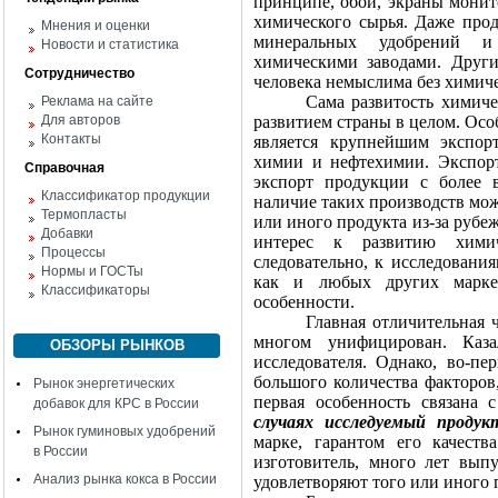
принципе, обои, экраны монит
химического сырья. Даже про
Мнения и оценки
минеральных удобрений и
Новости и статистика
химическими заводами. Други
Сотрудничество
человека немыслима без химич
Сама развитость химиче
Реклама на сайте
Для авторов
развитием страны в целом. Осо
Контакты
является крупнейшим экспор
химии и нефтехимии. Экспорт 
Справочная
экспорт продукции с более 
Классификатор продукции
наличие таких производств мож
Термопласты
или иного продукта из-за рубеж
Добавки
интерес к развитию химич
Процессы
следовательно, к исследовани
Нормы и ГОСТы
как и любых других марке
Классификаторы
особенности.
Главная отличительная ч
многом унифицирован. Каз
ОБЗОРЫ РЫНКОВ
исследователя. Однако, во-пер
большого количества факторов
Рынок энергетических
первая особенность связана
добавок для КРС в России
случаях исследуемый продук
Рынок гуминовых удобрений
марке, гарантом его качеств
в России
изготовитель, много лет вып
Анализ рынка кокса в России
удовлетворяют того или иного 