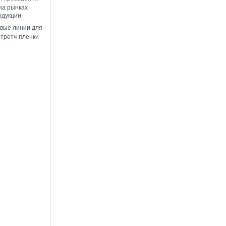
на рынках
одукции
вые линии для
стретч-пленки