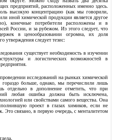
ом округе. Можно сходу назвать два десятка
щих предприятий, расположенных именно здесь.
толь высокую концентрацию (как мы говорили,
 или иной химической продукции является другое
тво), конечные потребители расположены и в
ей России, и за рубежом. Из этого следует, что
держек в ценообразовании огромна, их доля
го утверждения следует тезис:
ледования существует необходимость в изучении
аструктуры и логистических возможностей в
предприятия.
в проведении исследований на рынках химической
 гораздо больше, однако, мы перечислили лишь
ь отдельно в дополнение отметить, что при
аний любая ошибка должна быть исключена,
технологией или свойствами самого вещества. Она
ыполнившую проект в глазах химиков, если не
к. Это связано, в первую очередь, с менталитетом
тдела,