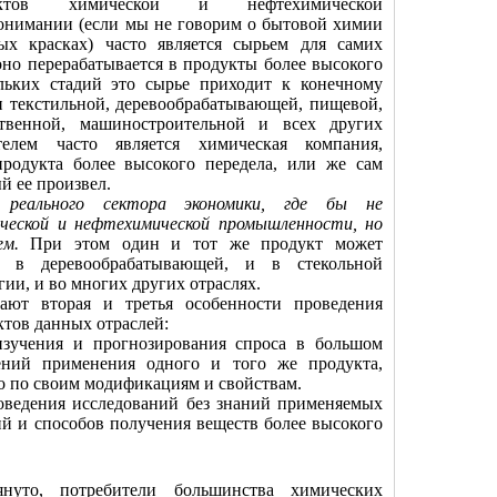
уктов химической и нефтехимической
нимании (если мы не говорим о бытовой химии
ых красках) часто является сырьем для самих
оно перерабатывается в продукты более высокого
ольких стадий это сырье приходит к конечному
 текстильной, деревообрабатывающей, пищевой,
йственной, машиностроительной и всех других
телем часто является химическая компания,
родукта более высокого передела, или же сам
й ее произвел.
реального сектора экономики, где бы не
ической и нефтехимической промышленности, но
ем.
При этом один и тот же продукт может
 и в деревообрабатывающей, и в стекольной
ии, и во многих других отраслях.
ают вторая и третья особенности проведения
ктов данных отраслей:
изучения и прогнозирования спроса в большом
ений применения одного и того же продукта,
о по своим модификациям и свойствам.
оведения исследований без знаний применяемых
ий и способов получения веществ более высокого
уто, потребители большинства химических