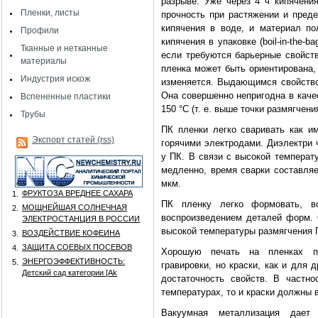
разрыве. Уже через 4 ч кипячени
Пленки, листы
прочность при растяжении и пред
кипячения в воде, и материал по
Профили
кипячения в упаковке (boil-in-the-
Тканные и нетканные
если требуются барьерные свойств
материалы
пленка может быть ориентирована, 
Индустрия искож
изменяется. Выдающимся свойство
Она совершенно непригодна в качес
Вспененные пластики
150 °С (т. е. выше точки размягчени
Трубы
ПК пленки легко сваривать как им
Экспорт статей (rss)
горячими электродами. Диэлектри 
у ПК. В связи с высокой температ
медленно, время сварки составляе
мкм.
ФРУКТОЗА ВРЕДНЕЕ САХАРА
1.
ПК пленку легко формовать, в
МОЩНЕЙШАЯ СОЛНЕЧНАЯ
2.
воспроизведением деталей форм.
ЭЛЕКТРОСТАНЦИЯ В РОССИИ
высокой температуры размягчения 
ВОЗДЕЙСТВИЕ КОФЕИНА
3.
ЗАЩИТА СОЕВЫХ ПОСЕВОВ
4.
Хорошую печать на пленках по
ЭНЕРГОЭФФЕКТИВНОСТЬ:
5.
гравировки, но краски, как и для 
Детский сад категории [Аk
достаточность свойств. В частн
температурах, то и краски должны 
Вакуумная металлизация дает 