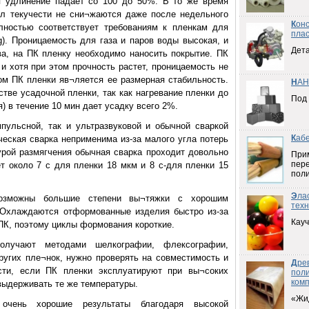
я удлинение падает со 100 до 50%. В то же время
ел текучести не сни¬жаются даже после недельного
К
он
лностью соответствует требованиям к пленкам для
плас
bag). Проницаемость для газа и паров воды высокая, и
Дета
а, на ПК пленку необходимо наносить покрытие. ПК
и хотя при этом прочность растет, проницаемость не
м ПК пленки яв¬ляется ее размерная стабильность.
Н
АН
тве усадочной пленки, так как нагревание пленки до
Под
я) в течение 10 мин дает усадку всего 2%.
пульсной, так и ультразвуковой и обычной сваркой
К
аб
ческая сварка неприменима из-за малого угла потерь
урой размягчения обычная сварка проходит довольно
При
пер
т около 7 с для пленки 18 мкм и 8 с-для пленки 15
пол
Э
ла
озможны большие степени вы¬тяжки с хорошим
техн
 Охлаждаются отформованные изделия быстро из-за
Кауч
ПК, поэтому циклы формования короткие.
лучают методами шелкографии, флексографии,
других пле¬нок, нужно проверять на совместимость и
Д
ре
ости, если ПК пленки эксплуатируют при вы¬соких
пол
ком
выдерживать те же температуры.
«Жи
очень хорошие результаты благодаря высокой