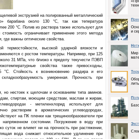
«Пр
техн
щелевой экструзией на полированный металлический
П
ре
го» барабана около 130 °С, так как тепература
лее 200 °С. Полив из раствора также используют для
Осна
и се
 стоимость ограничивает применение этого метода
, где важны оптические свойства.
Н
ет
й термостойкости, высокой ударной вязкости и
Мир
изменяются с ростом температуры. Например, при 125
мат
коло 31 МПа, что близко к пределу текучести ПЭВП
зкотемпературные свойства также превосходны,
5 "С. Стойкость к возникновению раздира и его
Т
ер
 складкообразуемость умеренная. Прочность при
Обо
лить
, но нестоек к щелочам и основаниям типа аминов.
П
ол
одам, спиртам, моющим средствам, маслам и жирам,
глеводородах - метиленхлорид используют для
Баз
ично растворим в ароматических углеводородах,
ействуют на ПК пленки как трещинообразователи при
 напряженном состоянии. Погружение в воду при
Э
кс
ко суток не влияет ни на прочность при растяжении,
Слои
ипящая вода снижает относительное удлинение при