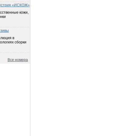
устрия «ИСКОЖ»
сственные кожи,
нки
езивы
олюция в
ологиях сборки
Все номера