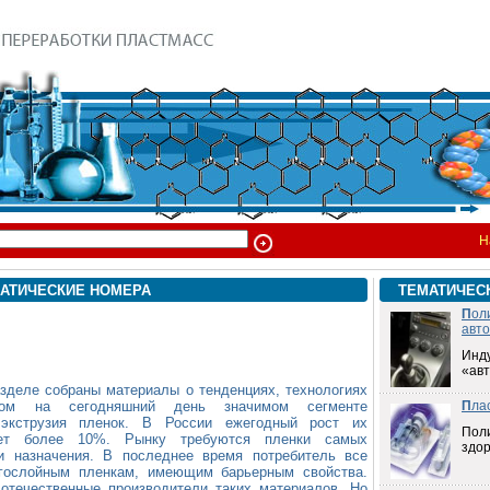
Н
АТИЧЕСКИЕ НОМЕРА
ТЕМАТИЧЕС
П
ол
авт
Инд
«ав
азделе собраны материалы о тенденциях, технологиях
ом на сегодняшний день значимом сегменте
П
ла
к экструзия пленок. В России ежегодный рост их
Пол
ляет более 10%. Рынку требуются пленки самых
здо
и назначения. В последнее время потребитель все
огослойным пленкам, имеющим барьерным свойства.
отечественные производители таких материалов. Но