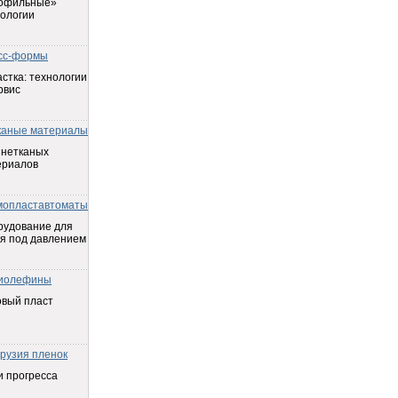
офильные»
ологии
сс-формы
стка: технологии
рвис
каные материалы
 нетканых
ериалов
мопластавтоматы
рудование для
я под давлением
иолефины
овый пласт
трузия пленок
 прогресса