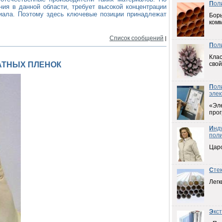
П
ол
ния в данной области, требует высокой концентрации
циала. Поэтому здесь ключевые позиции принадлежат
Борь
ком
Список сообщений
|
П
ол
Клас
АТНЫХ ПЛЕНОК
свой
П
ол
элек
«Эл
прог
И
нд
пол
Цар
С
те
Легк
Э
кс