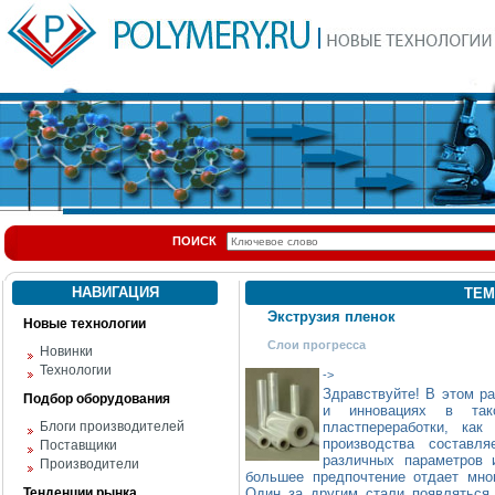
ПОИСК
НАВИГАЦИЯ
ТЕМ
Экструзия пленок
Новые технологии
Слои прогресса
Новинки
Технологии
->
Здравствуйте! В этом р
Подбор оборудования
и инновациях в так
Блоги производителей
пластпереработки, ка
производства состав
Поставщики
различных параметров 
Производители
большее предпочтение отдает мн
Тенденции рынка
Один за другим стали появляться 