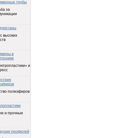
имерные трубы
ба за
муникации
иуретаны
с высоких
ств
имеры в
тронике
ектропластики» и
ресс
устрия
иэфиров
ство полиэфиров
клопластики
ие и прочные
трузия профилей