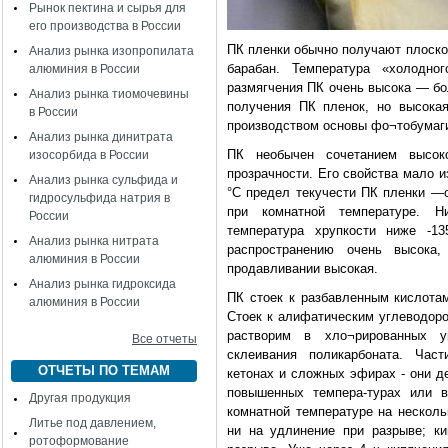
Рынок пектина и сырья для
его производства в России
ПК пленки обычно получают плоско
Анализ рынка изопропилата
барабан. Температура «холодно
алюминия в России
размягчения ПК очень высока — бо
Анализ рынка тиомочевины
получения ПК пленок, но высокая
в России
производством основы фо¬тобумаги
Анализ рынка динитрата
ПК необычен сочетанием высоко
изосорбида в России
прозрачности. Его свойства мало 
Анализ рынка сульфида и
°С предел текучести ПК пленки —о
гидросульфида натрия в
при комнатной температуре. Ни
России
температура хрупкости ниже -13
Анализ рынка нитрата
распространению очень высока,
алюминия в России
продавливании высокая.
Анализ рынка гидроксида
ПК стоек к разбавленным кислотам
алюминия в России
Стоек к алифатическим углеводор
растворим в хло¬рированных у
Все отчеты
склеивания поликарбоната. Част
ОТЧЕТЫ ПО ТЕМАМ
кетонах и сложных эфирах - они д
повышенных темпера-турах или в
Другая продукция
комнатной температуре на несколь
Литье под давлением,
ни на удлинение при разрыве; к
ротоформование