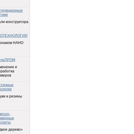
струкционные
тики
ли конструктора
ОТЕХНОЛОГИИ
 знаком НАНО
ельПРОМ
менение и
еработка
имеров
стичные
ологии
уки и резины
весно-
имерные
позиты
дкое дерево»