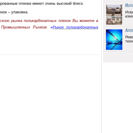
ированные пленки имеют очень высокий блеск.
И
нд
нок – упаковка.
Иску
клее
йского рынка поликарбонатных пленок Вы можете в
«
 Промышленных Рынков:
Рынок поликарбонатных
А
дг
Рев
техн