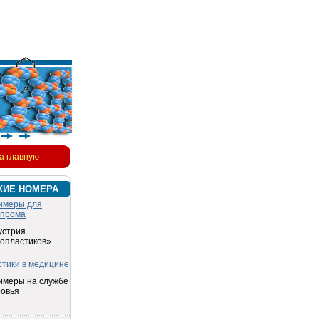
а главную
КИЕ НОМЕРА
имеры для
опрома
устрия
топластиков»
стики в медицине
имеры на службе
ровья