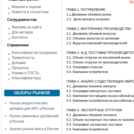
Ог
Мнения и оценки
ГЛАВА 1. ПОТРЕБЛЕНИЕ
Новости и статистика
1.1.Динамика объемов рынка
1.2.
Доля импорта на рынке
Сотрудничество
Реклама на сайте
ГЛАВА 2. ВНУТРЕННЕЕ ПРОИЗВОДСТВО
Для авторов
2.1. Динамика объемов выпуска
Контакты
2.2. Объемы выпуска по регионам
2.3. Выручка компаний-производителей
Справочная
Классификатор продукции
ГЛАВА 3. Ж.Д. ПОСТАВКИ ПРОИЗВОДИТ
Термопласты
3.1. Объем отгрузок на внутренний рынок
3.2. Объем отгрузок по производителям
Добавки
3.3. География отгрузок
Процессы
3.4. Компании-потребители
Нормы и ГОСТы
Классификаторы
ГЛАВА 4. АНАЛИЗ СУЩЕСТВУЮЩИХ ИМ
4.1. Динамика объемов импорта
4.2. География импортных поставок
ОБЗОРЫ РЫНКОВ
4.3. Компании-поставщики на российский р
4.4. Компании-потребители на российском 
Рынок энергетических
добавок для КРС в России
ГЛАВА 5. ЭКСПОРТНЫЕ ОТГРУЗКИ
5.1. Динамика объемов экспорта
Рынок гуминовых удобрений
5.2. Объем экспортных поставок по произв
в России
5.3. География экспортных поставок
Анализ рынка кокса в России
5.4. Компании-потребители