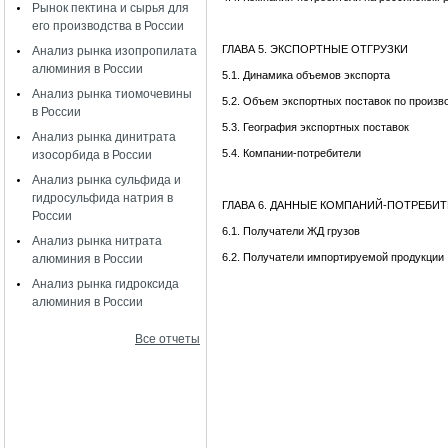
Рынок пектина и сырья для
его производства в России
ГЛАВА 5. ЭКСПОРТНЫЕ ОТГРУЗКИ
Анализ рынка изопропилата
алюминия в России
5.1. Динамика объемов экспорта
Анализ рынка тиомочевины
5.2. Объем экспортных поставок по произв
в России
5.3. География экспортных поставок
Анализ рынка динитрата
5.4. Компании-потребители
изосорбида в России
Анализ рынка сульфида и
гидросульфида натрия в
ГЛАВА 6. ДАННЫЕ КОМПАНИЙ-ПОТРЕБИ
России
6.1. Получатели ЖД грузов
Анализ рынка нитрата
6.2. Получатели импортируемой продукции
алюминия в России
Анализ рынка гидроксида
алюминия в России
Все отчеты