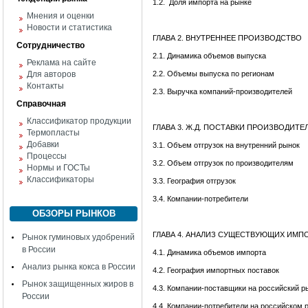
1.2.
Доля импорта на рынке
Мнения и оценки
Новости и статистика
ГЛАВА 2. ВНУТРЕННЕЕ ПРОИЗВОДСТВО
Сотрудничество
2.1. Динамика объемов выпуска
Реклама на сайте
Для авторов
2.2. Объемы выпуска по регионам
Контакты
2.3. Выручка компаний-производителей
Справочная
Классификатор продукции
ГЛАВА 3. Ж.Д. ПОСТАВКИ ПРОИЗВОДИТ
Термопласты
Добавки
3.1. Объем отгрузок на внутренний рынок
Процессы
3.2. Объем отгрузок по производителям
Нормы и ГОСТы
Классификаторы
3.3. География отгрузок
3.4. Компании-потребители
ОБЗОРЫ РЫНКОВ
ГЛАВА 4. АНАЛИЗ СУЩЕСТВУЮЩИХ ИМ
Рынок гуминовых удобрений
в России
4.1. Динамика объемов импорта
Анализ рынка кокса в России
4.2. География импортных поставок
Рынок защищенных жиров в
4.3. Компании-поставщики на российский р
России
4.4. Компании-потребители на российском 