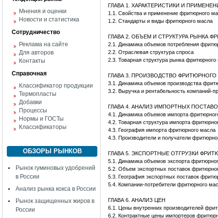
ГЛАВА 1. ХАРАКТЕРИСТИКИ И ПРИМЕНЕ
Мнения и оценки
1.1. Свойства и применение фритюрного м
Новости и статистика
1.2. Стандарты и виды фритюрного масла
Сотрудничество
ГЛАВА 2. ОБЪЕМ И СТРУКТУРА РЫНКА 
Реклама на сайте
2.1. Динамика объемов потребления фрит
Для авторов
2.2. Отраслевая структура спроса
2.3. Товарная структура рынка фритюрного
Контакты
Справочная
ГЛАВА 3. ПРОИЗВОДСТВО ФРИТЮРНОГО
3.1. Динамика объемов производства фрит
Классификатор продукции
3.2. Выручка и рентабельность компаний-
Термопласты
Добавки
ГЛАВА 4. АНАЛИЗ ИМПОРТНЫХ ПОСТАВ
Процессы
4.1. Динамика объемов импорта фритюрно
Нормы и ГОСТы
4.2. Товарная структура импорта фритюрн
Классификаторы
4.3. География импорта фритюрного масла
4.3. Производители и получатели фритюрно
ОБЗОРЫ РЫНКОВ
ГЛАВА 5. ЭКСПОРТНЫЕ ОТГРУЗКИ ФРИ
5.1. Динамика объемов экспорта фритюрно
Рынок гуминовых удобрений
5.2. Объем экспортных поставок фритюрно
в России
5.3. География экспортных поставок фритю
5.4. Компании-потребители фритюрного ма
Анализ рынка кокса в России
ГЛАВА 6. АНАЛИЗ ЦЕН
Рынок защищенных жиров в
6.1. Цены внутренних производителей фр
России
6.2. Контрактные цены импортеров фритю