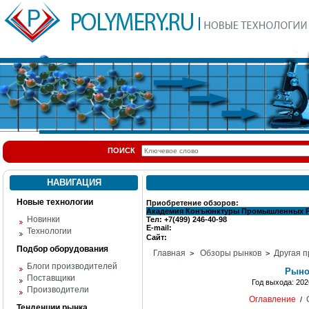
ПОИСК
НАВИГАЦИЯ
Новые технологии
Приобретение обзоров:
Академия Конъюнктуры Промышленных 
Новинки
Тел: +7(499) 246-40-98
E-mail:
Технологии
Сайт:
Подбор оборудования
Главная
Обзоры рынков
Другая п
>
>
Блоги производителей
Рыно
Поставщики
Год выхода: 2
Производители
Оглавление
/
Тенденции рынка