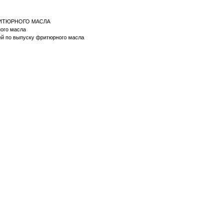
ФРИТЮРНОГО МАСЛА
рного масла
ей по выпуску фритюрного масла