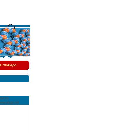
а главную
pr.ru
www.akpr.ru/