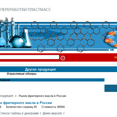
Н
Другая продукция
Отраслевые обзоры
Рынков
mail@ak
https://
родукция
> Рынок фритюрного масла в России
к фритюрного масла в России
026 Количество страниц 45 Стоимость 48000
Список таблиц и диаграмм
Демо-версия
/
/