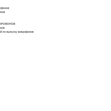
крофонов
фонов
МИКРОФОНОВ
фонов
тей по выпуску микрофонов