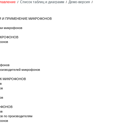
лавление
Список таблиц и диаграмм
Демо-версия
/
/
/
КИ И ПРИМЕНЕНИЕ МИКРОФОНОВ
ики микрофонов
МИКРОФОНОВ
офонов
офонов
производителей микрофонов
ВОК МИКРОФОНОВ
ов
нов
ов
РОФОНОВ
ов
ов по производителям
фонов