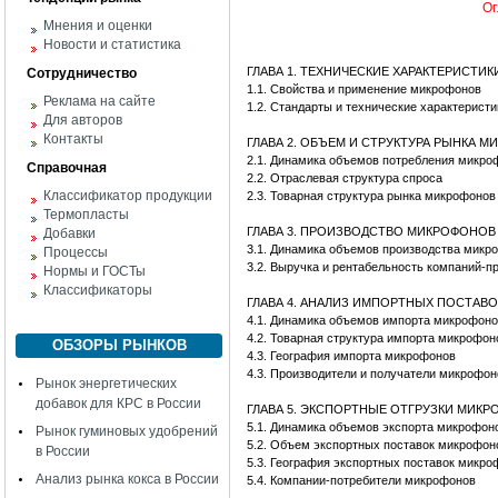
Ог
Мнения и оценки
Новости и статистика
ГЛАВА 1. ТЕХНИЧЕСКИЕ ХАРАКТЕРИСТИ
Сотрудничество
1.1. Свойства и применение микрофонов
Реклама на сайте
1.2. Стандарты и технические характерист
Для авторов
Контакты
ГЛАВА 2. ОБЪЕМ И СТРУКТУРА РЫНКА 
2.1. Динамика объемов потребления микр
Справочная
2.2. Отраслевая структура спроса
Классификатор продукции
2.3. Товарная структура рынка микрофонов
Термопласты
ГЛАВА 3. ПРОИЗВОДСТВО МИКРОФОНОВ
Добавки
3.1. Динамика объемов производства микр
Процессы
3.2. Выручка и рентабельность компаний-
Нормы и ГОСТы
Классификаторы
ГЛАВА 4. АНАЛИЗ ИМПОРТНЫХ ПОСТА
4.1. Динамика объемов импорта микрофон
4.2. Товарная структура импорта микрофо
ОБЗОРЫ РЫНКОВ
4.3. География импорта микрофонов
4.3. Производители и получатели микрофон
Рынок энергетических
добавок для КРС в России
ГЛАВА 5. ЭКСПОРТНЫЕ ОТГРУЗКИ МИК
5.1. Динамика объемов экспорта микрофон
Рынок гуминовых удобрений
5.2. Объем экспортных поставок микрофон
в России
5.3. География экспортных поставок микро
Анализ рынка кокса в России
5.4. Компании-потребители микрофонов