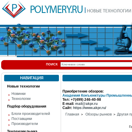
ПОИСК
НАВИГАЦИЯ
Новые технологии
Приобретение обзоров:
Новинки
Академия Конъюнктуры Промышленны
Технологии
Тел: +7(499) 246-40-98
E-mail:
mail@akpr.ru
Подбор оборудования
Сайт:
https://www.akpr.ru/
Блоги производителей
Главная
Обзоры рынков
Другая п
>
>
Поставщики
Производители
Г
Тенденции рынка