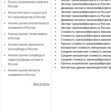
•
Импорт тринатрийфосфата в Россию п
Рынок защищенных жиров в
•
Экспорт тринатрийфосфата из России
России
•
Динамика экспорта тринатрийфосфата
•
Экспорт тринатрийфосфата из России 
Рынок пектина и сырья для
•
Экспорт тринатрийфосфата из России 
его производства в России
•
Динамика экспорта тринатрийфосфата 
Анализ рынка изопропилата
•
Экспорт тринатрийфосфата из России
алюминия в России
•
Экспорт тринатрийфосфата из России
•
Стоимость тринатрийфосфата произво
Анализ рынка тиомочевины
•
Стоимость тринатрийфосфата произво
в России
•
Стоимость тринатрийфосфата произво
•
Прогноз стоимости тринатрийфосфата
Анализ рынка динитрата
•
Контрактная стоимость импортеров т
изосорбида в России
•
Средняя контрактная стоимость импо
Анализ рынка сульфида и
•
Средняя контрактная стоимость импор
гидросульфида натрия в
•
Средняя стоимость тринатрийфосфата
•
Прогноз потребления тринатрийфосфата
России
•
Контактные данные производителей т
Анализ рынка нитрата
алюминия в России
Все отчеты