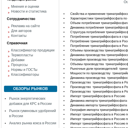
Ог
Мнения и оценки
Новости и статистика
•
Свойства и применение тринатрийфо
•
Характеристики тринатрийфосфата по
Сотрудничество
•
Объем потребления тринатрийфосфата
Реклама на сайте
•
Динамика потребления тринатрийфосф
Для авторов
•
Структура потребления тринатрийфос
Контакты
•
Потребление тринатрийфосфата в стр
•
Потребление тринатрийфосфата в Рос
Справочная
•
Потребление тринатрийфосфата в Рос
Классификатор продукции
•
Объемы производства тринатрийфосф
Термопласты
•
Динамика производства тринатрийфос
•
География производства тринатрийфо
Добавки
•
Объемы производства тринатрийфосфа
Процессы
•
Рыночные доли производителей трина
Нормы и ГОСТы
•
Мощности по производству тринатрийф
Классификаторы
•
Динамика производства тринатрийфос
•
Производство тринатрийфосфата в Ро
•
Производство тринатрийфосфата в Ро
ОБЗОРЫ РЫНКОВ
•
Производство тринатрийфосфата в Ро
•
Импорт тринатрийфосфата в Россию
Рынок энергетических
•
Динамика импорта тринатрийфосфата 
добавок для КРС в России
•
Динамика импорта тринатрийфосфата 
•
География импорта тринатрийфосфата
Рынок гуминовых удобрений
•
Импорт тринатрийфосфата в Россию п
в России
•
Импорт тринатрийфосфата в Россию п
Анализ рынка кокса в России
•
Импорт тринатрийфосфата в Россию п