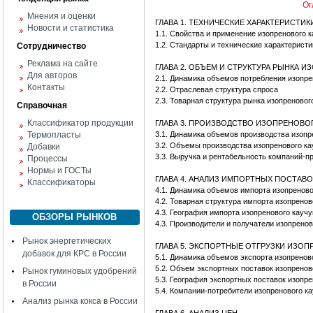
Ог
Мнения и оценки
ГЛАВА 1. ТЕХНИЧЕСКИЕ ХАРАКТЕРИСТИ
Новости и статистика
1.1. Свойства и применение изопренового к
1.2. Стандарты и технические характеристи
Сотрудничество
Реклама на сайте
ГЛАВА 2. ОБЪЕМ И СТРУКТУРА РЫНКА 
Для авторов
2.1. Динамика объемов потребления изопр
Контакты
2.2. Отраслевая структура спроса
2.3. Товарная структура рынка изопреновог
Справочная
Классификатор продукции
ГЛАВА 3. ПРОИЗВОДСТВО ИЗОПРЕНОВОГ
Термопласты
3.1. Динамика объемов производства изопр
3.2. Объемы производства изопренового ка
Добавки
3.3. Выручка и рентабельность компаний-п
Процессы
Нормы и ГОСТы
ГЛАВА 4. АНАЛИЗ ИМПОРТНЫХ ПОСТАВ
Классификаторы
4.1. Динамика объемов импорта изопренов
4.2. Товарная структура импорта изопрено
4.3. География импорта изопренового кауч
ОБЗОРЫ РЫНКОВ
4.3. Производители и получатели изопренов
Рынок энергетических
ГЛАВА 5. ЭКСПОРТНЫЕ ОТГРУЗКИ ИЗОП
добавок для КРС в России
5.1. Динамика объемов экспорта изопренов
5.2. Объем экспортных поставок изопренов
Рынок гуминовых удобрений
5.3. География экспортных поставок изопре
в России
5.4. Компании-потребители изопренового к
Анализ рынка кокса в России