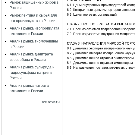
ГЛАВА 6. АНАЛИЗ ЦЕН
Рынок защищенных жиров в
6.1. Цены внутренних производителей изо
России
6.2. Контрактные цены импортеров изопре
6.3. Цены торговых организаций
Рынок пектина и сырья для
его производства в России
ГЛАВА 7. ПРОГНОЗ РАЗВИТИЯ РЫНКА И
Анализ рынка изопропилата
7.1. Прогноз объемов потребления изопре
алюминия в России
7.2. Прогноз развития внутренних мощност
Анализ рынка тиомочевины
ГЛАВА 8. НАПРАВЛЕНИЯ МИРОВОЙ ТОР
в России
8.1. Динамика экспорта изопренового каучу
8.2. Динамика импорта изопренового каучу
Анализ рынка динитрата
8.3. Динамика цен по странам экспортерам
изосорбида в России
8.4. Динамика цен по странам импортерам
Анализ рынка сульфида и
8.5. Направления поставок ключевых стран
гидросульфида натрия в
России
Анализ рынка нитрата
алюминия в России
Все отчеты