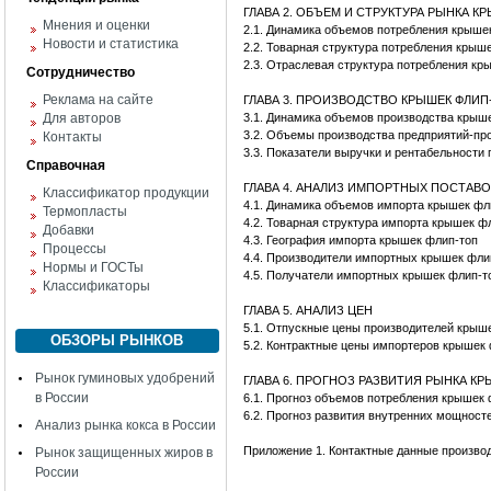
ГЛАВА 2. ОБЪЕМ И СТРУКТУРА РЫНКА К
Мнения и оценки
2.1. Динамика объемов потребления крыше
Новости и статистика
2.2. Товарная структура потребления крыш
2.3. Отраслевая структура потребления кр
Сотрудничество
Реклама на сайте
ГЛАВА 3. ПРОИЗВОДСТВО КРЫШЕК ФЛИП
Для авторов
3.1. Динамика объемов производства крыш
3.2. Объемы производства предприятий-пр
Контакты
3.3. Показатели выручки и рентабельности
Справочная
ГЛАВА 4. АНАЛИЗ ИМПОРТНЫХ ПОСТАВ
Классификатор продукции
4.1. Динамика объемов импорта крышек фл
Термопласты
4.2. Товарная структура импорта крышек ф
Добавки
4.3. География импорта крышек флип-топ
Процессы
4.4. Производители импортных крышек фли
Нормы и ГОСТы
4.5. Получатели импортных крышек флип-т
Классификаторы
ГЛАВА 5. АНАЛИЗ ЦЕН
5.1. Отпускные цены производителей крыш
ОБЗОРЫ РЫНКОВ
5.2. Контрактные цены импортеров крышек
Рынок гуминовых удобрений
ГЛАВА 6. ПРОГНОЗ РАЗВИТИЯ РЫНКА К
в России
6.1. Прогноз объемов потребления крышек 
6.2. Прогноз развития внутренних мощност
Анализ рынка кокса в России
Приложение 1. Контактные данные произво
Рынок защищенных жиров в
России