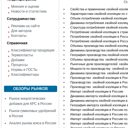
Ог
Мнения и оценки
•
Свойства и применение хвойной изол
Новости и статистика
•
Характеристики хвойной изоляции по 
•
Объем потребления хвойной изоляции 
Сотрудничество
•
Динамика потребления хвойной изоляц
Реклама на сайте
•
Структура потребления хвойной изоля
Для авторов
•
Потребление хвойной изоляции в стра
Контакты
•
Потребление хвойной изоляции в Росс
•
Потребление хвойной изоляции в Росс
Справочная
•
Объемы производства хвойной изоляц
Классификатор продукции
•
Динамика производства хвойной изоля
Термопласты
•
География производства хвойной изол
•
Объемы производства хвойной изоляц
Добавки
•
Рыночные доли производителей хвойн
Процессы
•
Мощности по производству хвойной изо
Нормы и ГОСТы
•
Динамика производства хвойной изоля
Классификаторы
•
Производство хвойной изоляции в Рос
•
Производство хвойной изоляции в Рос
•
Производство хвойной изоляции в Рос
ОБЗОРЫ РЫНКОВ
•
Импорт хвойной изоляции в Россию
•
Динамика импорта хвойной изоляции в
Рынок энергетических
•
Динамика импорта хвойной изоляции в
добавок для КРС в России
•
География импорта хвойной изоляции 
•
Импорт хвойной изоляции в Россию п
Рынок гуминовых удобрений
•
Импорт хвойной изоляции в Россию по
в России
•
Импорт хвойной изоляции в Россию п
Анализ рынка кокса в России
•
Импорт хвойной изоляции в Россию по