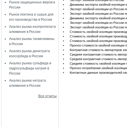
•
Экспорт хвойной изоляции из России
Рынок защищенных жиров в
•
Динамика экспорта хвойной изоляции 
России
•
Экспорт хвойной изоляции из России п
•
Экспорт хвойной изоляции из России п
Рынок пектина и сырья для
•
Динамика экспорта хвойной изоляции и
его производства в России
•
Экспорт хвойной изоляции из России 
Анализ рынка изопропилата
•
Экспорт хвойной изоляции из России 
алюминия в России
•
Стоимость хвойной изоляции производ
•
Стоимость хвойной изоляции производ
Анализ рынка тиомочевины
•
Стоимость хвойной изоляции производ
в России
•
Прогноз стоимости хвойной изоляции 
•
Контрактная стоимость импортеров хв
Анализ рынка динитрата
•
Средняя контрактная стоимость импор
изосорбида в России
•
Средняя контрактная стоимость импор
Анализ рынка сульфида и
•
Средняя стоимость хвойной изоляции 
гидросульфида натрия в
•
Прогноз потребления хвойной изоляции 
•
Контактные данные производителей хв
России
Анализ рынка нитрата
алюминия в России
Все отчеты