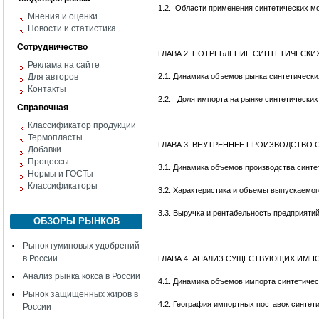
1.2.
Области применения синтетических м
Мнения и оценки
Новости и статистика
Сотрудничество
ГЛАВА 2. ПОТРЕБЛЕНИЕ СИНТЕТИЧЕСК
Реклама на сайте
Для авторов
2.1. Динамика объемов рынка синтетическ
Контакты
2.2.
Доля импорта на рынке синтетически
Справочная
Классификатор продукции
Термопласты
ГЛАВА 3. ВНУТРЕННЕЕ ПРОИЗВОДСТВО
Добавки
Процессы
3.1. Динамика объемов производства синт
Нормы и ГОСТы
Классификаторы
3.2. Характеристика и объемы выпускаемо
3.3. Выручка и рентабельность предприят
ОБЗОРЫ РЫНКОВ
Рынок гуминовых удобрений
в России
ГЛАВА 4. АНАЛИЗ СУЩЕСТВУЮЩИХ ИМ
Анализ рынка кокса в России
4.1. Динамика объемов импорта синтетиче
Рынок защищенных жиров в
4.2. География импортных поставок синте
России