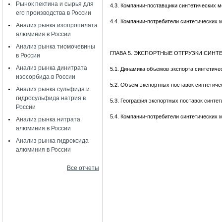
Рынок пектина и сырья для
4.3. Компании-поставщики синтетических 
его производства в России
4.4. Компании-потребители синтетических
Анализ рынка изопропилата
алюминия в России
Анализ рынка тиомочевины
ГЛАВА 5. ЭКСПОРТНЫЕ ОТГРУЗКИ СИН
в России
Анализ рынка динитрата
5.1. Динамика объемов экспорта синтетич
изосорбида в России
5.2. Объем экспортных поставок синтетич
Анализ рынка сульфида и
гидросульфида натрия в
5.3. География экспортных поставок синте
России
5.4. Компании-потребители синтетических
Анализ рынка нитрата
алюминия в России
Анализ рынка гидроксида
алюминия в России
Все отчеты