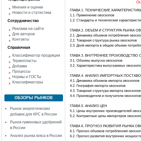
Ог
Мнения и оценки
ГЛАВА 1. ТЕХНИЧЕСКИЕ ХАРАКТЕРИСТИ
Новости и статистика
1.1. Применение овоскопов
1.2. Стандарты и технические характеристи
Сотрудничество
Реклама на сайте
ГЛАВА 2. ОБЪЕМ И СТРУКТУРА РЫНКА 
Для авторов
2.1. Динамика объемов потребления овоск
Контакты
2.2. Товарная структура рынка овоскопов
2.3. Доля импорта в общем объеме потреб
Справочная
Классификатор продукции
ГЛАВА 3. ВНУТРЕННЕЕ ПРОИЗВОДСТВО
Термопласты
3.1. Объемы выпуска овоскопов
3.2. Характеристика выпускаемых овоскоп
Добавки
Процессы
ГЛАВА 4. АНАЛИЗ ИМПОРТНЫХ ПОСТАВ
Нормы и ГОСТы
4.1. Динамика объемов импорта овоскопов
Классификаторы
4.2. География импорта овоскопов
4.3. Товарная структура импорта овоскопов
4.4. Производители и получатели овоскопов
ОБЗОРЫ РЫНКОВ
ГЛАВА 5. АНАЛИЗ ЦЕН
Рынок энергетических
5.1. Цены внутренних производителей овос
добавок для КРС в России
5.2. Контрактные цены импортеров овоскоп
Рынок гуминовых удобрений
ГЛАВА 6. ПРОГНОЗ РАЗВИТИЯ РЫНКА О
в России
6.1. Прогноз объемов потребленлия овоско
Анализ рынка кокса в России
6.2. Прогноз развития внутренних мощност