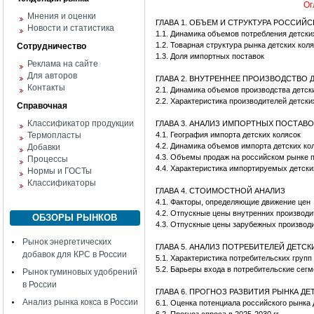
Ог
Мнения и оценки
ГЛАВА 1. ОБЪЕМ И СТРУКТУРА РОССИЙ
Новости и статистика
1.1. Динамика объемов потребления детски
1.2. Товарная структура рынка детских кол
Сотрудничество
1.3. Доля импортных поставок
Реклама на сайте
Для авторов
ГЛАВА 2. ВНУТРЕННЕЕ ПРОИЗВОДСТВО 
Контакты
2.1. Динамика объемов производства детск
2.2. Характеристика производителей детски
Справочная
Классификатор продукции
ГЛАВА 3. АНАЛИЗ ИМПОРТНЫХ ПОСТАВО
Термопласты
4.1. География импорта детских колясок
4.2. Динамика объемов импорта детских ко
Добавки
4.3. Объемы продаж на российском рынке 
Процессы
4.4. Характеристика импортируемых детски
Нормы и ГОСТы
Классификаторы
ГЛАВА 4. СТОИМОСТНОЙ АНАЛИЗ
4.1. Факторы, определяющие движение цен
4.2. Отпускные цены внутренних производи
ОБЗОРЫ РЫНКОВ
4.3. Отпускные цены зарубежных производи
Рынок энергетических
ГЛАВА 5. АНАЛИЗ ПОТРЕБИТЕЛЕЙ ДЕТС
добавок для КРС в России
5.1. Характеристика потребительских групп
5.2. Барьеры входа в потребительские сег
Рынок гуминовых удобрений
в России
ГЛАВА 6. ПРОГНОЗ РАЗВИТИЯ РЫНКА Д
Анализ рынка кокса в России
6.1. Оценка потенциала российского рынка 