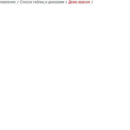
лавление
Список таблиц и диаграмм
Демо-версия
/
/
/