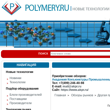
ПОИСК
НАВИГАЦИЯ
Новые технологии
Приобретение обзоров:
Новинки
Академия Конъюнктуры Промышленны
Технологии
Тел: +7(499) 246-40-98
E-mail:
mail@akpr.ru
Подбор оборудования
Сайт:
https://www.akpr.ru/
Блоги производителей
Главная
Обзоры рынков
Другая п
>
>
Поставщики
Производители
Г
Тенденции рынка