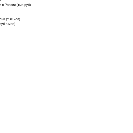
и
и в России (тыс руб)
сии (тыс чел)
руб в мес)