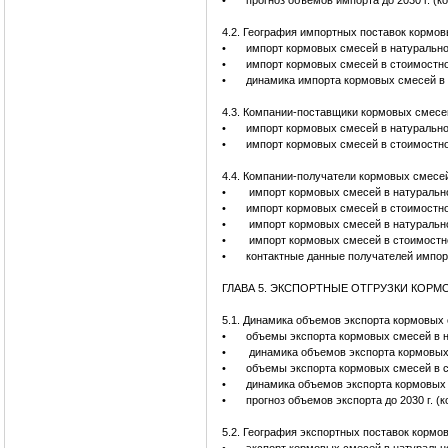
•
прогноз объемов импорта до 2030 г. (к
4.2. География импортных поставок кормо
•
импорт кормовых смесей в натурально
•
импорт кормовых смесей в стоимостно
•
динамика импорта кормовых смесей в 
4.3. Компании-поставщики кормовых смесе
•
импорт кормовых смесей в натурально
•
импорт кормовых смесей в стоимостн
4.4. Компании-получатели кормовых смесе
•
импорт кормовых смесей в натурально
•
импорт кормовых смесей в стоимостно
•
импорт кормовых смесей в натурально
•
импорт кормовых смесей в стоимостно
•
контактные данные получателей импор
ГЛАВА 5. ЭКСПОРТНЫЕ ОТГРУЗКИ КОР
5.1. Динамика объемов экспорта кормовых
•
объемы экспорта кормовых смесей в н
•
динамика объемов экспорта кормовых
•
объемы экспорта кормовых смесей в с
•
динамика объемов экспорта кормовых
•
прогноз объемов экспорта до 2030 г. (
5.2. География экспортных поставок кормо