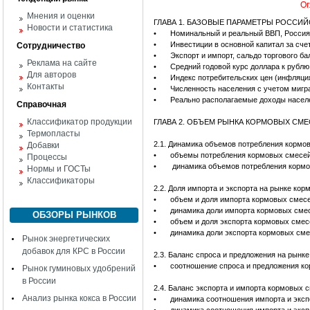
Ог
Мнения и оценки
ГЛАВА 1. БАЗОВЫЕ ПАРАМЕТРЫ РОССИ
Новости и статистика
•
Номинальный и реальный ВВП, Россия,
•
Инвестиции в основной капитал за сче
Сотрудничество
•
Экспорт и импорт, сальдо торгового ба
Реклама на сайте
•
Средний годовой курс доллара к рублю,
Для авторов
•
Индекс потребительских цен (инфляци
Контакты
•
Численность населения с учетом мигра
•
Реально располагаемые доходы населе
Справочная
Классификатор продукции
ГЛАВА 2. ОБЪЕМ РЫНКА КОРМОВЫХ СМ
Термопласты
2.1. Динамика объемов потребления кормо
Добавки
•
объемы потребления кормовых смесей 
Процессы
•
динамика объемов потребления кормо
Нормы и ГОСТы
Классификаторы
2.2. Доля импорта и экспорта на рынке ко
•
объем и доля импорта кормовых смесе
•
динамика доли импорта кормовых смес
ОБЗОРЫ РЫНКОВ
•
объем и доля экспорта кормовых смес
•
динамика доли экспорта кормовых сме
Рынок энергетических
добавок для КРС в России
2.3. Баланс спроса и предложения на рынк
•
соотношение спроса и предложения ко
Рынок гуминовых удобрений
в России
2.4. Баланс экспорта и импорта кормовых 
Анализ рынка кокса в России
•
динамика соотношения импорта и эксп