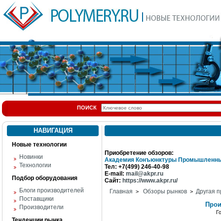
ПОИСК
НАВИГАЦИЯ
Новые технологии
Приобретение обзоров:
Новинки
Академия Конъюнктуры Промышленны
Технологии
Тел: +7(499) 246-40-98
E-mail:
mail@akpr.ru
Подбор оборудования
Сайт:
https://www.akpr.ru/
Блоги производителей
Главная
Обзоры рынков
Другая п
>
>
Поставщики
Прои
Производители
Г
Тенденции рынка