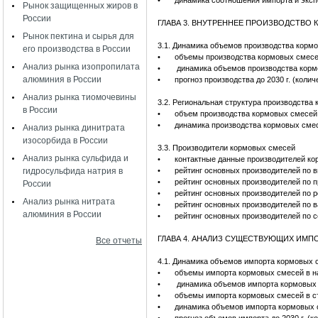
•
динамика соотношения импорта и эксп
Рынок защищенных жиров в
России
ГЛАВА 3. ВНУТРЕННЕЕ ПРОИЗВОДСТВО
Рынок пектина и сырья для
3.1. Динамика объемов производства корм
его производства в России
•
объемы производства кормовых смесей
Анализ рынка изопропилата
•
динамика объемов производства корм
алюминия в России
•
прогноз производства до 2030 г. (колич
Анализ рынка тиомочевины
3.2. Региональная структура производства
в России
•
объем производства кормовых смесей 
•
динамика производства кормовых смес
Анализ рынка динитрата
изосорбида в России
3.3. Производители кормовых смесей
Анализ рынка сульфида и
•
контактные данные производителей ко
гидросульфида натрия в
•
рейтинг основных производителей по 
•
рейтинг основных производителей по 
России
•
рейтинг основных производителей по 
Анализ рынка нитрата
•
рейтинг основных производителей по в
алюминия в России
•
рейтинг основных производителей по 
ГЛАВА 4. АНАЛИЗ СУЩЕСТВУЮЩИХ ИМ
Все отчеты
4.1. Динамика объемов импорта кормовых 
•
объемы импорта кормовых смесей в на
•
динамика объемов импорта кормовых 
•
объемы импорта кормовых смесей в с
•
динамика объемов импорта кормовых 