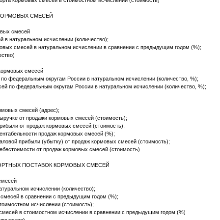
орта кормовых смесей в стоимостном исчислении (стоимость)
 КОРМОВЫХ СМЕСЕЙ
овых смесей
 в натуральном исчислении (количество);
овых смесей в натуральном исчислении в сравнении с предыдущим годом (%);
ество)
 кормовых смесей
по федеральным округам России в натуральном исчислении (количество, %);
ей по федеральным округам России в натуральном исчислении (количество, %);
рмовых смесей (адрес);
выручке от продажи кормовых смесей (стоимость);
прибыли от продаж кормовых смесей (стоимость);
рентабельности продаж кормовых смесей (%);
аловой прибыли (убытку) от продаж кормовых смесей (стоимость);
себестоимости от продаж кормовых смесей (стоимость)
ПОРТНЫХ ПОСТАВОК КОРМОВЫХ СМЕСЕЙ
смесей
туральном исчислении (количество);
смесей в сравнении с предыдущим годом (%);
тоимостном исчислении (стоимость);
смесей в стоимостном исчислении в сравнении с предыдущим годом (%)