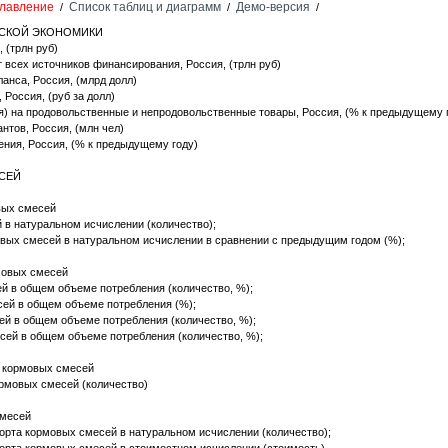
лавление
Список таблиц и диаграмм
Демо-версия
/
/
/
ЙСКОЙ ЭКОНОМИКИ
 (трлн руб)
т всех источников финансирования, Россия, (трлн руб)
ланса, Россия, (млрд долл)
 Россия, (руб за долл)
я) на продовольственные и непродовольственные товары, Россия, (% к предыдущему 
нтов, Россия, (млн чел)
ния, Россия, (% к предыдущему году)
ЕСЕЙ
вых смесей
в натуральном исчислении (количество);
вых смесей в натуральном исчислении в сравнении с предыдущим годом (%);
рмовых смесей
й в общем объеме потребления (количество, %);
ей в общем объеме потребления (%);
ей в общем объеме потребления (количество, %);
сей в общем объеме потребления (количество, %);
е кормовых смесей
рмовых смесей (количество)
смесей
орта кормовых смесей в натуральном исчислении (количество);