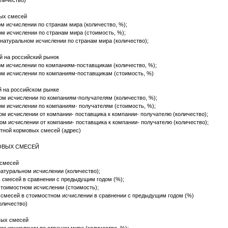
оличество)
вых смесей
м исчислении по странам мира (количество, %);
м исчислении по странам мира (стоимость, %);
натуральном исчислении по странам мира (количество);
й на российский рынок
м исчислении по компаниям-поставщикам (количество, %);
ом исчислении по компаниям-поставщикам (стоимость, %)
й на российском рынке
м исчислении по компаниям-получателям (количество, %);
м исчислении по компаниям- получателям (стоимость, %);
м исчислении от компании- поставщика к компании- получателю (количество);
м исчислении от компании- поставщика к компании- получателю (количество);
тной кормовых смесей (адрес)
МОВЫХ СМЕСЕЙ
 смесей
атуральном исчислении (количество);
 смесей в сравнении с предыдущим годом (%);
тоимостном исчислении (стоимость);
 смесей в стоимостном исчислении в сравнении с предыдущим годом (%)
количество)
вых смесей