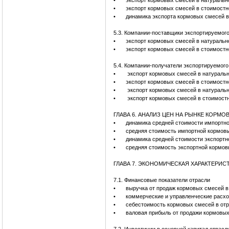
•
экспорт кормовых смесей в натуральн
•
экспорт кормовых смесей в стоимостн
•
динамика экспорта кормовых смесей в
5.3. Компании-поставщики экспортируемог
•
экспорт кормовых смесей в натуральн
•
экспорт кормовых смесей в стоимостн
5.4. Компании-получатели экспортируемог
•
экспорт кормовых смесей в натуральн
•
экспорт кормовых смесей в стоимостн
•
экспорт кормовых смесей в натуральн
•
экспорт кормовых смесей в стоимостн
ГЛАВА 6. АНАЛИЗ ЦЕН НА РЫНКЕ КОРМ
•
динамика средней стоимости импортно
•
средняя стоимость импортной кормовы
•
динамика средней стоимости экспортн
•
средняя стоимость экспортной кормов
ГЛАВА 7. ЭКОНОМИЧЕСКАЯ ХАРАКТЕРИС
7.1. Финансовые показатели отрасли
•
выручка от продаж кормовых смесе
•
коммерческие и управленческие рас
•
себестоимость кормовых смесей в от
•
валовая прибыль от продажи кормовы