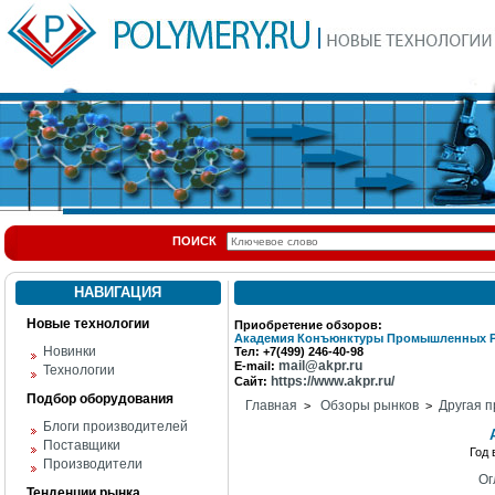
ПОИСК
НАВИГАЦИЯ
Новые технологии
Приобретение обзоров:
Академия Конъюнктуры Промышленных 
Новинки
Тел: +7(499) 246-40-98
mail@akpr.ru
E-mail:
Технологии
https://www.akpr.ru/
Сайт:
Подбор оборудования
Главная
Обзоры рынков
Другая п
>
>
Блоги производителей
Поставщики
Год
Производители
Ог
Тенденции рынка