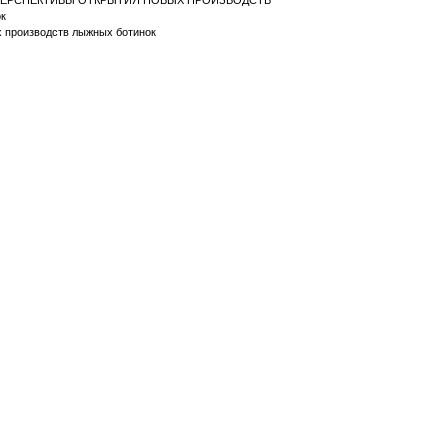
И ПЕРСПЕКТИВЫ ОТКРЫТИЯ НОВЫХ ПРОИЗВОДСТВ
ок
х производств лыжных ботинок