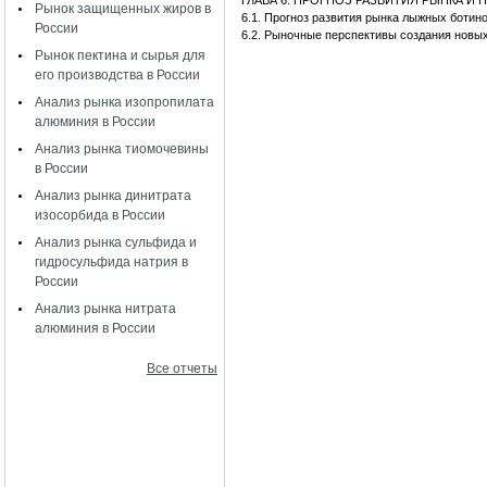
ГЛАВА 6. ПРОГНОЗ РАЗВИТИЯ РЫНКА 
Рынок защищенных жиров в
6.1. Прогноз развития рынка лыжных ботин
России
6.2. Рыночные перспективы создания новы
Рынок пектина и сырья для
его производства в России
Анализ рынка изопропилата
алюминия в России
Анализ рынка тиомочевины
в России
Анализ рынка динитрата
изосорбида в России
Анализ рынка сульфида и
гидросульфида натрия в
России
Анализ рынка нитрата
алюминия в России
Все отчеты