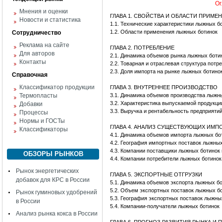
Ог
Мнения и оценки
ГЛАВА 1. СВОЙСТВА И ОБЛАСТИ ПРИМЕ
Новости и статистика
1.1. Технические характеристики лыжных б
1.2. Области применения лыжных ботинок
Сотрудничество
Реклама на сайте
ГЛАВА 2. ПОТРЕБЛЕНИЕ
Для авторов
2.1. Динамика объемов рынка лыжных боти
Контакты
2.2. Товарная и отраслевая структура пот
2.3. Доля импорта на рынке лыжных ботино
Справочная
Классификатор продукции
ГЛАВА 3. ВНУТРЕННЕЕ ПРОИЗВОДСТВО
Термопласты
3.1. Динамика объемов производства лыжн
3.2. Характеристика выпускаемой продукци
Добавки
3.3. Выручка и рентабельность предприяти
Процессы
Нормы и ГОСТы
ГЛАВА 4. АНАЛИЗ СУЩЕСТВУЮЩИХ ИМ
Классификаторы
4.1. Динамика объемов импорта лыжных бо
4.2. География импортных поставок лыжных
4.3. Компании поставщики лыжных ботинок 
ОБЗОРЫ РЫНКОВ
4.4. Компании потребители лыжных ботинок
Рынок энергетических
ГЛАВА 5. ЭКСПОРТНЫЕ ОТГРУЗКИ
добавок для КРС в России
5.1. Динамика объемов экспорта лыжных б
5.2. Объем экспортных поставок лыжных б
Рынок гуминовых удобрений
5.3. География экспортных поставок лыжны
в России
5.4. Компании-получатели лыжных ботинок
Анализ рынка кокса в России