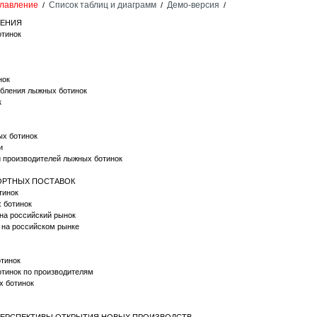
лавление
Список таблиц и диаграмм
Демо-версия
/
/
/
НЕНИЯ
отинок
нок
ребления лыжных ботинок
к
ых ботинок
и
й производителей лыжных ботинок
ПОРТНЫХ ПОСТАВОК
тинок
 ботинок
на российский рынок
 на российском рынке
отинок
отинок по производителям
х ботинок