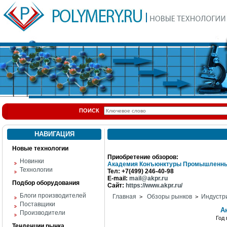
ПОИСК
НАВИГАЦИЯ
Новые технологии
Приобретение обзоров:
Новинки
Академия Конъюнктуры Промышленны
Технологии
Тел: +7(499) 246-40-98
E-mail:
mail@akpr.ru
Подбор оборудования
Сайт:
https://www.akpr.ru/
Блоги производителей
Главная
Обзоры рынков
Индустр
>
>
Поставщики
А
Производители
Год
Тенденции рынка