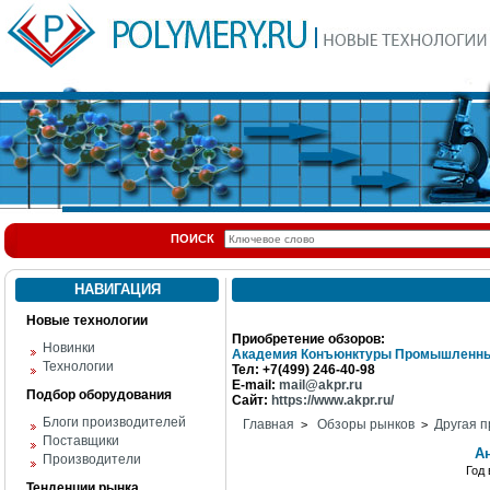
ПОИСК
НАВИГАЦИЯ
Новые технологии
Приобретение обзоров:
Новинки
Академия Конъюнктуры Промышленны
Технологии
Тел: +7(499) 246-40-98
E-mail:
mail@akpr.ru
Подбор оборудования
Сайт:
https://www.akpr.ru/
Блоги производителей
Главная
Обзоры рынков
Другая п
>
>
Поставщики
А
Производители
Год
Тенденции рынка