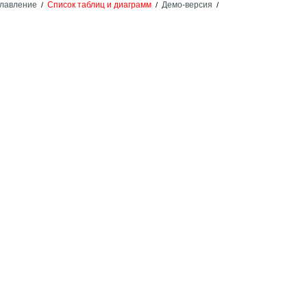
лавление
Список таблиц и диаграмм
Демо-версия
/
/
/