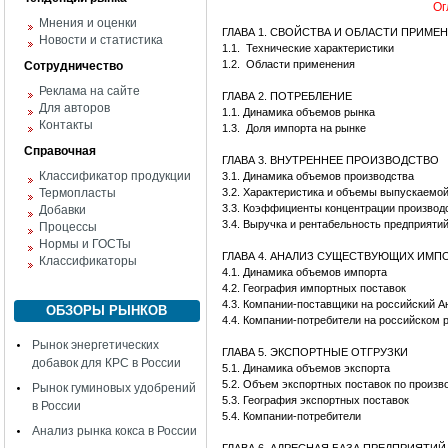
Ог
Мнения и оценки
ГЛАВА 1. СВОЙСТВА И ОБЛАСТИ ПРИМЕ
Новости и статистика
1.1.
Технические характеристики
1.2.
Области применения
Сотрудничество
Реклама на сайте
ГЛАВА 2. ПОТРЕБЛЕНИЕ
Для авторов
1.1. Динамика объемов рынка
Контакты
1.3.
Доля импорта на рынке
Справочная
ГЛАВА 3. ВНУТРЕННЕЕ ПРОИЗВОДСТВО
Классификатор продукции
3.1. Динамика объемов производства
Термопласты
3.2. Характеристика и объемы выпускаемо
3.3. Коэффициенты концентрации производ
Добавки
3.4. Выручка и рентабельность предприяти
Процессы
Нормы и ГОСТы
ГЛАВА 4. АНАЛИЗ СУЩЕСТВУЮЩИХ ИМ
Классификаторы
4.1. Динамика объемов импорта
4.2. География импортных поставок
4.3. Компании-поставщики на российский А
ОБЗОРЫ РЫНКОВ
4.4. Компании-потребители на российском 
Рынок энергетических
ГЛАВА 5. ЭКСПОРТНЫЕ ОТГРУЗКИ
добавок для КРС в России
5.1. Динамика объемов экспорта
5.2. Объем экспортных поставок по произв
Рынок гуминовых удобрений
5.3. География экспортных поставок
в России
5.4. Компании-потребители
Анализ рынка кокса в России