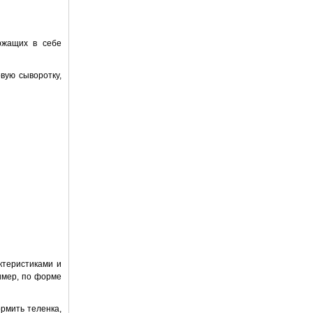
ржащих в себе
вую сыворотку,
ктеристиками и
имер, по форме
рмить теленка,