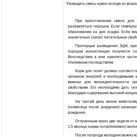
·
Разводить смесь нужно исходя из возра
При приготовлении смеси для к
разбавляться порошок. Если температ
образованию на дне осадка. Если жид
значительно снизит питательные свой
Пропорции разведения ЗЦМ, приб
порошка консистенция получится с
Впоследствии в нем накопятся части
плачевным последствиям.
Корм для телят должен соответст
организм энергией и необходимыми 
важные для жизнедеятельности орг
свойствами. Его необходимо дать те
благодаря содержанию высокой конце
На третий день жизни животному
полмесяца после рождения) начинаю
рождения.
Отлученным через две недели от м
1,5 месяца норма потребляемого молока
После полугода молодняк можно к