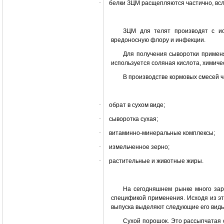
·
белки ЗЦМ расщепляются частично, всл
ЗЦМ для телят производят с ис
вредоносную флору и инфекции.
Для получения сыворотки примен
используется соляная кислота, химиче
В производстве кормовых смесей 
·
обрат в сухом виде;
·
сыворотка сухая;
·
витаминно-минеральные комплексы;
·
измельченное зерно;
·
растительные и животные жиры.
На сегодняшнем рынке много зар
спецификой применения. Исходя из э
выпуска выделяют следующие его виды
Сухой порошок. Это рассыпчатая 