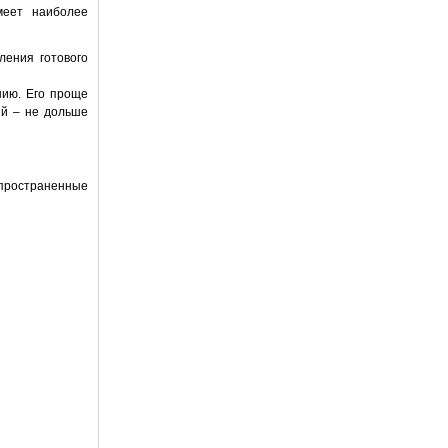
меет наиболее
ления готового
нию. Его проще
ий – не дольше
спространенные