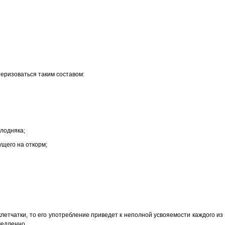
еризоваться таким составом:
лодняка;
ущего на откорм;
клетчатки, то его употребление приведет к неполной усвояемости каждого из
медленно.