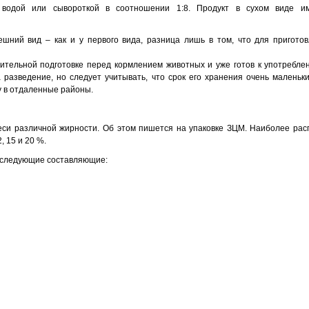
водой или сывороткой в соотношении 1:8. Продукт в сухом виде и
шний вид – как и у первого вида, разница лишь в том, что для приготов
ительной подготовке перед кормлением животных и уже готов к употребле
а разведение, но следует учитывать, что срок его хранения очень маленьк
у в отдаленные районы.
еси различной жирности. Об этом пишется на упаковке ЗЦМ. Наиболее ра
, 15 и 20 %.
 следующие составляющие: