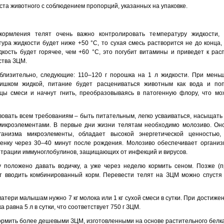
ста животного с соблюдением пропорций, указанных на упаковке.
ормления телят очень важно контролировать температуру жидкости, 
ура жидкости будет ниже +50 °С, то сухая смесь растворится не до конца, 
кость будет горячее, чем +60 °С, это погубит витамины и приведет к расп
ства ЗЦМ.
лизительно, следующие: 110–120 г порошка на 1 л жидкости. При мень
лишком жидкой, питание будет расцениваться животным как вода и поп
цы смеси и начнут гнить, преобразовываясь в патогенную флору, что мо
вовать всем требованиям – быть питательным, легко усваиваться, насыщат
микроэлементами. В первые дни жизни телятам необходимо молозиво. Он
анизма микроэлементы, обладает высокой энергетической ценностью,
ленку через 30–40 минут после рождения. Молозиво обеспечивает органи
нтрации иммуноглобулинов, защищающих от инфекций и вирусов.
 положено давать водичку, а уже через неделю кормить сеном. Позже (
т вводить комбинированный корм. Перевести телят на ЗЦМ можно спустя
атери малышам нужно 7 кг молока или 1 кг сухой смеси в сутки. При достиже
 равна 5 л в сутки, что соответствует 750 г ЗЦМ.
ормить более дешевыми ЗЦМ, изготовленными на основе растительного белка