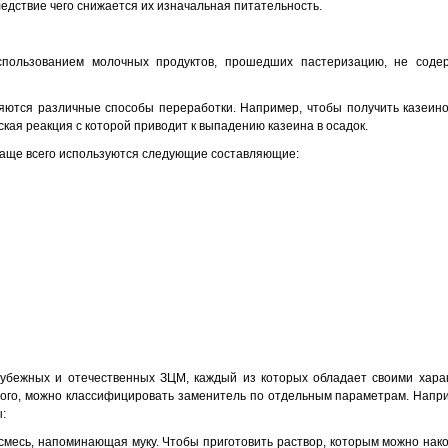
едствие чего снижается их изначальная питательность.
пользованием молочных продуктов, прошедших пастеризацию, не соде
яются различные способы переработки. Например, чтобы получить казеино
ская реакция с которой приводит к выпадению казеина в осадок.
чаще всего используются следующие составляющие:
убежных и отечественных ЗЦМ, каждый из которых обладает своими хара
того, можно классифицировать заменитель по отдельным параметрам. Напр
:
смесь, напоминающая муку. Чтобы приготовить раствор, которым можно нако