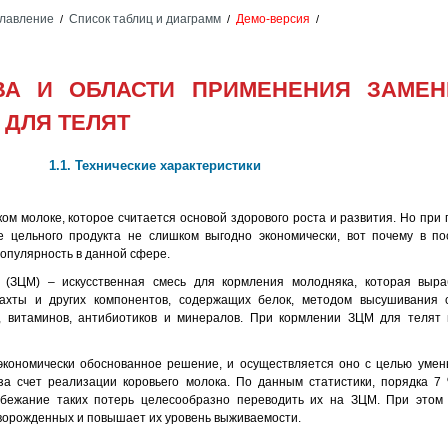
лавление
Список таблиц и диаграмм
Демо-версия
/
/
/
ТВА И ОБЛАСТИ ПРИМЕНЕНИЯ ЗАМЕН
 ДЛЯ ТЕЛЯТ
1.1. Технические характеристики
ом молоке, которое считается основой здорового роста и развития. Но пр
е цельного продукта не слишком выгодно экономически, вот почему в п
опулярность в данной сфере.
 (ЗЦМ) – искусственная смесь для кормления молодняка, которая выра
пахты и других компонентов, содержащих белок, методом высушивания 
в, витаминов, антибиотиков и минералов. При кормлении ЗЦМ для телят
кономически обоснованное решение, и осуществляется оно с целью умен
а счет реализации коровьего молока. По данным статистики, порядка 7
збежание таких потерь целесообразно переводить их на ЗЦМ. При этом
ворожденных и повышает их уровень выживаемости.