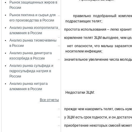
Рынок защищенных жиров в
России
Рынок пектина и сырья для
·
правильно подобранный комплек
его производства в России
подрастающих телят;
Анализ рынка изопропилата
·
простота использования – легко хранит
алюминия в России
·
кормление телят ЗЦМ выгоднее, чем це
Анализ рынка тиомочевины
в России
·
нет опасности, что малыш заразится
носителем инфекции;
Анализ рынка динитрата
изосорбида в России
·
значительное увеличение числа молоды
Анализ рынка сульфида и
гидросульфида натрия в
России
Анализ рынка нитрата
алюминия в России
Недостатки ЗЦМ:
Все отчеты
·
прежде чем накормить телят, смесь нуж
·
у ЗЦМ есть срок годности, и он достато
·
приобретение некоторых смесей может 