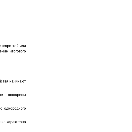
сывороткой или
ение итогового
ойства начинают
чше – ошпарены
до однородного
ние характерно