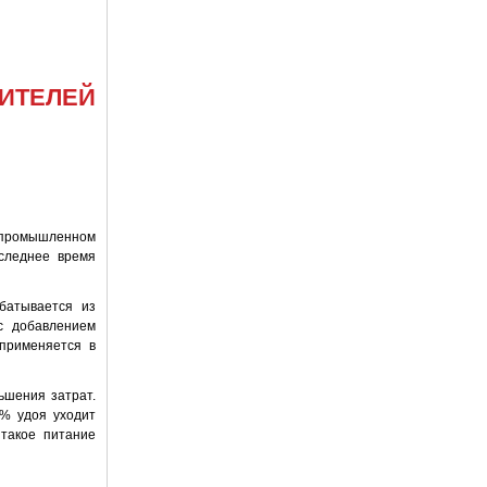
ИТЕЛЕЙ
и промышленном
оследнее время
батывается из
с добавлением
 применяется в
ьшения затрат.
 % удоя уходит
 такое питание