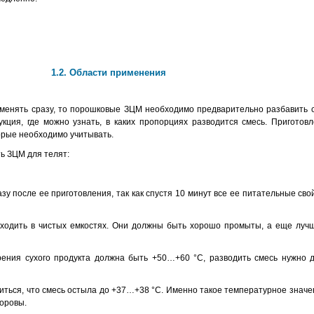
1.2. Области применения
менять сразу, то порошковые ЗЦМ необходимо предварительно разбавить 
укция, где можно узнать, в каких пропорциях разводится смесь. Приготовл
орые необходимо учитывать.
ть ЗЦМ для телят:
зу после ее приготовления, так как спустя 10 минут все ее питательные св
сходить в чистых емкостях. Они должны быть хорошо промыты, а еще лу
рения сухого продукта должна быть +50…+60 °С, разводить смесь нужно 
иться, что смесь остыла до +37…+38 °С. Именно такое температурное значе
коровы.