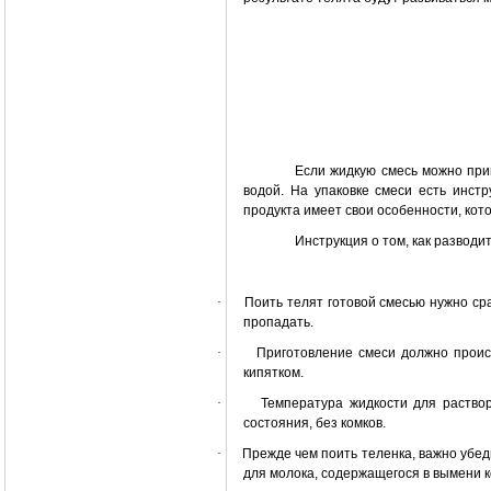
Если жидкую смесь можно при
водой. На упаковке смеси есть инстр
продукта имеет свои особенности, кот
Инструкция о том, как разводи
·
Поить телят готовой смесью нужно сра
пропадать.
·
Приготовление смеси должно прои
кипятком.
·
Температура жидкости для раство
состояния, без комков.
·
Прежде чем поить теленка, важно убед
для молока, содержащегося в вымени 