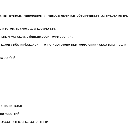
с витаминов, минералов и микроэлементов обеспечивает жизнедеятельн
ь и готовить смесь для кормления;
льным молоком, с финансовой точки зрения;
 какой-либо инфекцией, что не исключено при кормлении через вымя, если 
х особей.
но подготовить;
чно короткий;
оказаться весьма затратным;