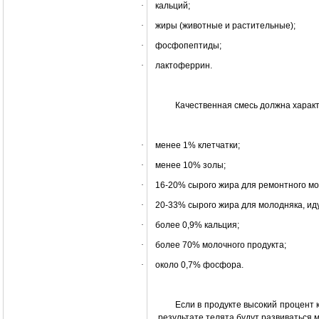
·
кальций;
·
жиры (животные и растительные);
·
фосфопептиды;
·
лактоферрин.
Качественная смесь должна характ
·
менее 1% клетчатки;
·
менее 10% золы;
·
16-20% сырого жира для ремонтного мо
·
20-33% сырого жира для молодняка, ид
·
более 0,9% кальция;
·
более 70% молочного продукта;
·
около 0,7% фосфора.
Если в продукте высокий процент 
результате телята будут развиваться 