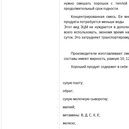
нужно смешать порошок с теплой 
продолжительный срок годности.
Концентрированная смесь. Ее вне
продукта потребуется меньше воды.
Этот вид ЗЦМ не нуждается в дополн
всего использовать, экономя время н
суток. Это затрудняет транспортировк
Производители изготавливают см
составы имеют жирность, равную 10, 12
Хороший продукт содержит в себе
·
сухую пахту;
·
обрат;
·
сухую молочную сыворотку;
·
магний;
·
витамины: В, Д, С, К, Е;
·
железо;