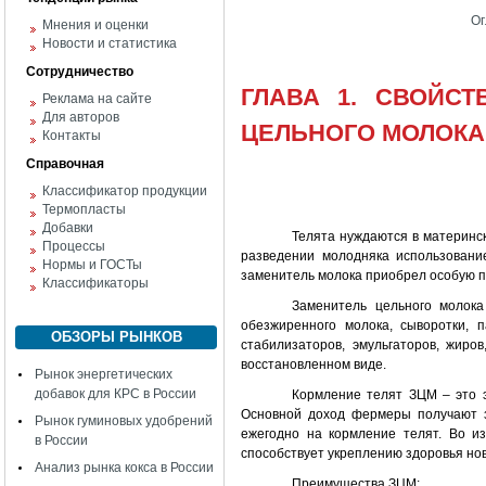
Ог
Мнения и оценки
Новости и статистика
Сотрудничество
ГЛАВА 1. СВОЙС
Реклама на сайте
Для авторов
ЦЕЛЬНОГО МОЛОКА
Контакты
Справочная
Классификатор продукции
Термопласты
Добавки
Телята нуждаются в материнск
Процессы
разведении молодняка использовани
Нормы и ГОСТы
заменитель молока приобрел особую п
Классификаторы
Заменитель цельного молока
обезжиренного молока, сыворотки, 
ОБЗОРЫ РЫНКОВ
стабилизаторов, эмульгаторов, жиро
восстановленном виде.
Рынок энергетических
добавок для КРС в России
Кормление телят ЗЦМ – это э
Основной доход фермеры получают з
Рынок гуминовых удобрений
ежегодно на кормление телят. Во и
в России
способствует укреплению здоровья но
Анализ рынка кокса в России
Преимущества ЗЦМ: