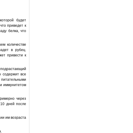
которой будет
что приведет к
аду белка, что
шем количестве
адет в рубец.
жет привести к
ь подрастающий
о содержит все
 питательными
зм иммунитетом
примерно через
 10 дней после
нии им возраста
.