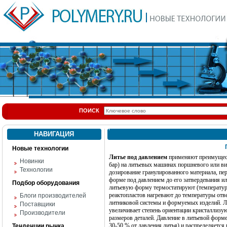
ПОИСК
НАВИГАЦИЯ
Новые технологии
Литье под давлением
применяют преимущест
Новинки
бар) на литьевых машинах поршневого или в
Технологии
дозирование гранулированного материала, пе
форме под давлением до его затвердевания и
Подбор оборудования
литьевую форму термостатируют (температура
реактопластов нагревают до температуры отве
Блоги производителей
литниковой системы и формуемых изделий. Л
Поставщики
увеличивает степень ориентации кристаллизу
Производители
размеров деталей.
Давление в литьевой форме
30-50 % от давления литья) и распределяетс
Тенденции рынка