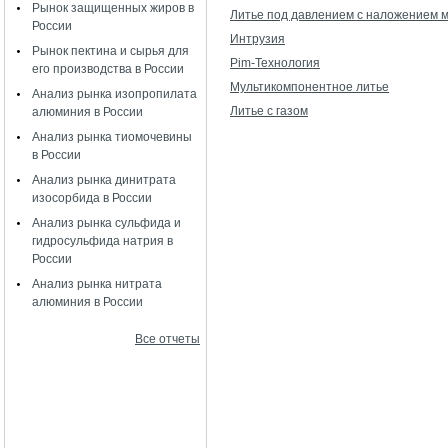
Рынок защищенных жиров в
Литье под давлением с наложением 
России
Интрузия
Рынок пектина и сырья для
Pim-Технология
его производства в России
Мультикомпонентное литье
Анализ рынка изопропилата
Литье с газом
алюминия в России
Анализ рынка тиомочевины
в России
Анализ рынка динитрата
изосорбида в России
Анализ рынка сульфида и
гидросульфида натрия в
России
Анализ рынка нитрата
алюминия в России
Все отчеты