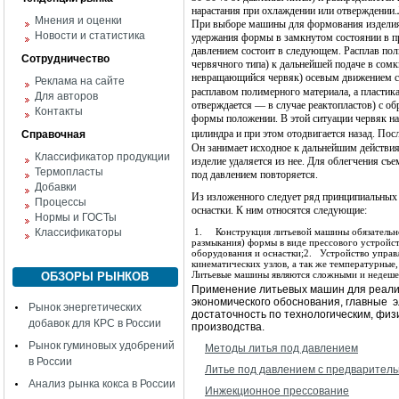
нарастания при охлаждении или отверждении.
Мнения и оценки
При выборе машины для формования изделия 
Новости и статистика
удержания формы в замкнутом состоянии в п
давлением состоит в следующем. Расплав пол
Сотрудничество
червячного типа) к дальнейшей подаче в сом
невращающийся червяк) осевым движением с
Реклама на сайте
расплавом полимерного материала, а пластикат
Для авторов
отверждается — в случае реактопластов) с о
Контакты
формы положении. В этой ситуации червяк на
цилиндра и при этом отодвигается назад. Пос
Справочная
Он занимает исходное к дальнейшим действия
Классификатор продукции
изделие удаляется из нее. Для облегчения с
Термопласты
под давлением повторяется.
Добавки
Из изложенного следует ряд принципиальных 
Процессы
оснастки. К ним относятся следующие:
Нормы и ГОСТы
Классификаторы
1.
Конструкция литьевой машины обязательно
размыкания) формы в виде прессового устройст
оборудования и оснастки;
2.
Устройство управ
кинематических узлов, а так же температурны
Литьевые машины являются сложными и недеш
ОБЗОРЫ РЫНКОВ
Применение литьевых машин для реализ
экономического обоснования, главные
э
Рынок энергетических
достаточность по технологическим, фи
добавок для КРС в России
производства.
Рынок гуминовых удобрений
Методы литья под давлением
в России
Литье под давлением с предварител
Анализ рынка кокса в России
Инжекционное прессование