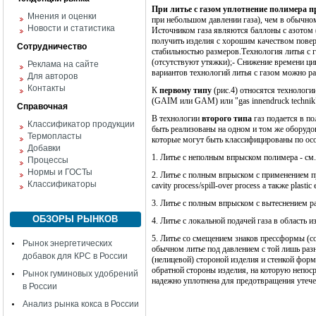
При литье с газом уплотнение полимера пр
Мнения и оценки
при небольшом давлении газа), чем в обычном
Новости и статистика
Источником газа являются баллоны с азотом 
получить изделия с хорошим качеством повер
Сотрудничество
стабильностью размеров.
Технология литья с 
(отсутствуют утяжки);
- Снижение времени ци
Реклама на сайте
вариантов технологий литья с газом можно раз
Для авторов
Контакты
К
первому типу
(рис.4) относятся технологии
(
GAIM
или
GAM
) или "
gas
innendruck
technik
Справочная
В технологии
второго типа
газ подается в по
Классификатор продукции
быть реализованы на одном и том же оборудо
Термопласты
которые могут быть классифицированы по осо
Добавки
1. Литье с неполным впрыском полимера - см. 
Процессы
Нормы и ГОСТы
2. Литье с полным впрыском с применением п
Классификаторы
cavity
process
/
spill
-
over
process
а также
plastic
3. Литье с полным впрыском с вытеснением р
ОБЗОРЫ РЫНКОВ
4. Литье с локальной подачей газа в область и
5. Литье со смещением знаков прессформы (cor
Рынок энергетических
обычном литье под давлением с той лишь разн
добавок для КРС в России
(нелицевой) стороной изделия и стенкой форм
обратной стороны изделия, на которую непоср
Рынок гуминовых удобрений
надежно уплотнена для предотвращения утече
в России
Анализ рынка кокса в России