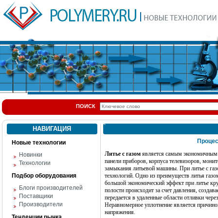
ПОИСК
НАВИГАЦИЯ
Проце
Новые технологии
Литье с газом
является самым экономичным м
Новинки
панели приборов, корпуса телевизоров, монит
Технологии
замыкания литьевой машины. При литье с газ
Подбор оборудования
технологий. Одно из преимуществ литья газо
большой экономический эффект при литье кр
Блоги производителей
полости происходит за счет давления, созда
Поставщики
передается в удаленные области отливки чер
Производители
Неравномерное уплотнение является причиной
напряжения.
Тенденции рынка