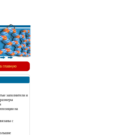
а главную
тые заполнители и
 размеры
м
мпозиции на
связаны с
большие