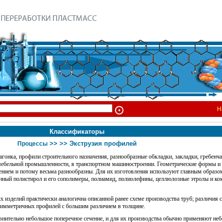
Н
Классификаторы
>>
>> Экструзия профилей
Процессы
гонка, профили строительного назначения, разнообразные обкладки, закладки, гребенча
 мебельной промышленности, в транспортном машиностроении. Геометрические формы и
ением и потому весьма разнообразны. Для их изготовления используют главным образо
нный полистирол и его сополимеры, полиамид, полиолефины, целлюлозные этролы и ко
 изделий практически аналогична описанной ранее схеме производства труб; различия 
симметричных профилей с большим различием в толщине.
нительно небольшое поперечное сечение, и для их производства обычно применяют не