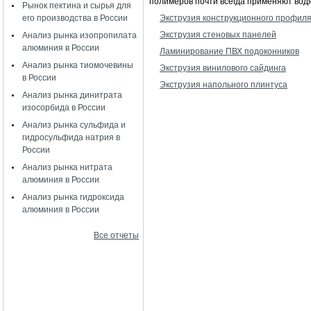
полимеров почти всегда применяют вод
Рынок пектина и сырья для
его производства в России
Экструзия конструкционного профил
Экструзия стеновых панелей
Анализ рынка изопропилата
алюминия в России
Ламинирование ПВХ подоконников
Анализ рынка тиомочевины
Экструзия винилового сайдинга
в России
Экструзия напольного плинтуса
Анализ рынка динитрата
изосорбида в России
Анализ рынка сульфида и
гидросульфида натрия в
России
Анализ рынка нитрата
алюминия в России
Анализ рынка гидроксида
алюминия в России
Все отчеты