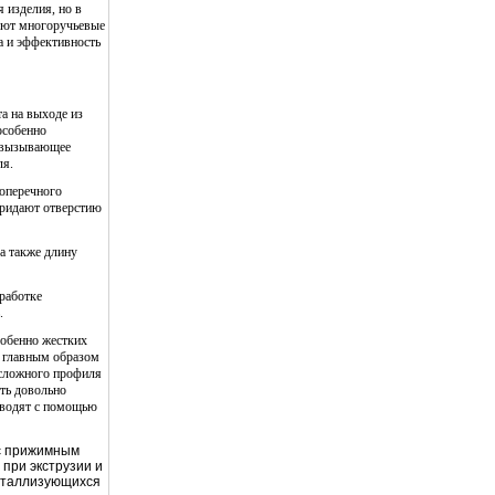
 изделия, но в
зуют многоручьевые
а и эффективность
а на выходе из
особенно
, вызывающее
ля.
поперечного
придают отверстию
 а также длину
работке
.
собенно жестких
я главным образом
 сложного профиля
ть довольно
оводят с помощью
 с прижимным
 при экструзии и
исталлизующихся