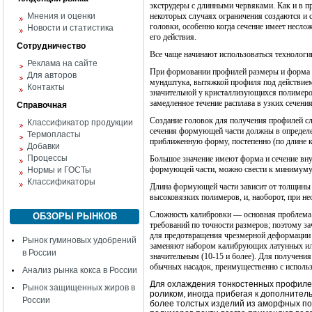
экструдеры с длинными червяками. Как и в пр
Мнения и оценки
некоторых случаях ограничения созда­ются и
головки, особенно когда сечение имеет несл
Новости и статистика
его действия.
Сотрудничество
Все чаще начинают использоваться технолог
Реклама на сайте
При формовании профилей размеры и форма го
Для авторов
мундштука, вытяжкой профиля под действием 
Контакты
значительной у кристаллизующихся по­лимеро
замедленное течение расплава в узких сечени
Справочная
Создание головок для получения профилей сл
Классификатор продукции
сечения формующей части должны в определе
Термопласты
приближенную форму, постепенно (по длине ка
Добавки
Процессы
Большое значение имеют форма и сечение внут
формующей части, можно свести к минимуму 
Нормы и ГОСТы
Классификаторы
Длина формующей части зависит от толщины с
высоковязких полимеров, и, наоборот, при н
Сложность калибровки — основная проблема 
ОБЗОРЫ РЫНКОВ
требований по точности размеров; поэтому з
для предотвращения чрезмерной деформации 
Рынок гуминовых удобрений
заменяют набором калибрующих ла­тунных ил
в России
значительным (10-15 и более). Для получени
обычных насадок, преимущественно с исполь
Анализ рынка кокса в России
Для охлаждения тонкостенных профилей 
Рынок защищенных жиров в
роликом, иногда прибегая к дополнител
России
более толстых изделий из аморфных по