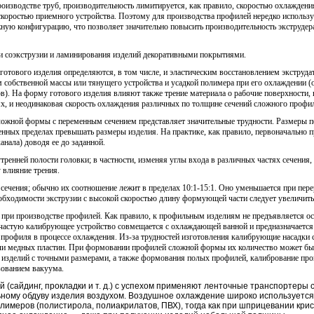
оизводстве труб, производительность лимитируется, как правило, скоростью охлаждения
 скоростью приемного устройства. Поэтому для производства профилей неред­ко исполь
ожную конфигурацию, что позволяет значительно повысить производительность экструдер
ии соэкструзии и ламинирования изделий декоративными покрытиями.
тового изделия определяются, в том числе, и эластическим восстановлением экструдат
собственной массы или тянущего устройства и усад­кой полимера при его охлаждении (
в). На форму готового изделия влияют также трение материала о рабочие по­верхности
ях, и неодина­ковая скорость охлаждения различных по толщине сечений сложного профи
ожной формы с переменным сечени­ем представляет значительные трудности. Размеры 
нных пределах превышать размеры изделия. На практике, как правило, первоначально 
нала) доводя ее до заданной.
ренней полости головки; в частности, изменяя углы входа в различных частях сечения,
влияние трения.
ечения; обычно их соотношение лежит в пределах 10:1-15:1. Оно уменьшается при пере
еобходимости экструзии с высокой скоростью длину форму­ющей части следует увеличить
при производстве профилей. Как правило, к профильным изделиям не предъявляется о
ачастую калибрующее устройство совмещается с охлаждающей ванной и предназначаетс
профиля в процессе охлаждения. Из-за трудностей изготовления калибрующие насадки
и медных пластин. При формовании профилей сложной формы их количе­ство может бы
я изделий с точными размерами, а также формования полых профилей, калибрование пр
зованием вакуума.
(сайдинг, прокладки и т. д.) с успехом применяют ленточные транспортеры
ьному обдуву изделия воздухом. Воздушное охлаждение широко использу­ется
лимеров (полистирола, полиакрилатов, ПВХ), тогда как при шприцевании кр