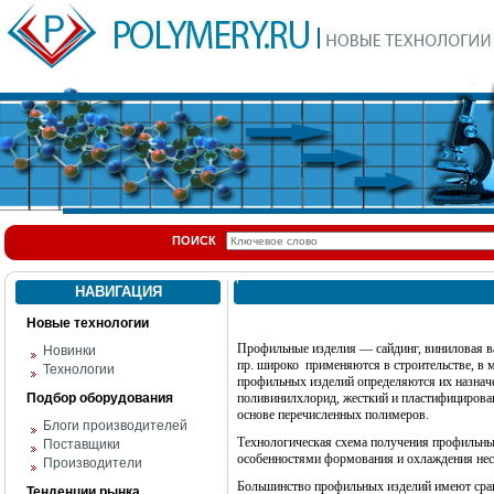
ПОИСК
НАВИГАЦИЯ
Новые технологии
Профильные изделия — сайдинг, виниловая ва
Новинки
пр. широко
применяются в строительстве, в
Технологии
профильных изделий определяются их назнач
Подбор оборудования
поливинилхлорид, жесткий и пластифицирова
основе перечисленных полимеров.
Блоги производителей
Технологическая схема получения профильных
Поставщики
особенностями формования и охлаждения не
Производители
Большинство профильных изделий имеют срав
Тенденции рынка