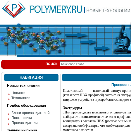
ПОИСК
НАВИГАЦИЯ
Процессы
Новые технологии
Пластиковый
напольный плинтус прои
Новинки
(как и всех ПВХ профилей) состоит из экстру
Технологии
тянущего устройства и устройства складиров
Подбор оборудования
Экструдеры
.
Для производства пластикового плинтуса пр
Блоги производителей
выбирают в зависимости от сечения профиля
Поставщики
температуры расплава ПВХ (расплавленный к
Производители
экструзионной фильеры, что необходимо для 
материала в изделии.
Тенденции рынка