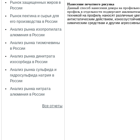
Рынок защищенных жиров в
Нанесение печатного рисунка
России
Данный способ нанесения декора на профильно-
профиль в отдельности подвергают акклиматиза
техникой на профиль наносят различные цве
Рынок пектина и сырья для
антистатическим действием, износоустойчив
его производства в России
химическим средствам и другим агрессивны
Анализ рынка изопропилата
алюминия в России
Анализ рынка тиомочевины
в России
Анализ рынка динитрата
изосорбида в России
Анализ рынка сульфида и
гидросульфида натрия в
России
Анализ рынка нитрата
алюминия в России
Все отчеты