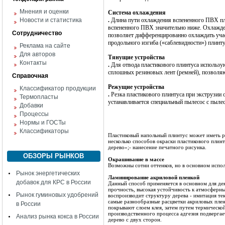
Мнения и оценки
Система охлаждения
Новости и статистика
.
Длина пути охлаждения вспененного ПВХ пли
вспененного ПВХ значительно ниже.
Охлажде
Сотрудничество
позволяет дифференцированно охлаждать уч
продольного изгиба («саблевидности») плинт
Реклама на сайте
Для авторов
Тянущие устройства
Контакты
.
Для отвода пластикового плинтуса использу
сплошных резиновых лент (ремней), позволя
Справочная
Режущие устройства
Классификатор продукции
.
Резка пластикового плинтуса при экструзии
Термопласты
устанавливается специальный пылесос с пыле
Добавки
Процессы
Нормы и ГОСТы
Классификаторы
Пластиковый напольный плинтус может иметь р
несколько способов окраски пластикового плинт
дерево»;
- нанесение печатного рисунка.
ОБЗОРЫ РЫНКОВ
Окрашивание в массе
Возможны сотни оттенков, но в основном испол
Рынок энергетических
Ламинирование акриловой пленкой
добавок для КРС в России
Данный способ применяется в основном для де
прочность, высокая устойчивость к атмосферны
Рынок гуминовых удобрений
воспроизводит структуру дерева - имитация тек
самые разнообразные расцветки акриловых пле
в России
покрывают слоем клея, затем путем термическ
производственного процесса адгезия подверга
Анализ рынка кокса в России
дерево с двух сторон.