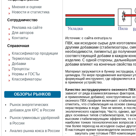
Мнения и оценки
Новости и статистика
Сотрудничество
Реклама на сайте
Для авторов
Контакты
Источник: с сайта extruziya.ru
ПВХ, как исходное сырье для изготовле
Справочная
другими добавками (стабилизаторы, см
необходимости, пигменты) до получения
Классификатор продукции
соответствующей добавки в каждом кон
Термопласты
изделию. С одной стороны, дальнейшая 
Добавки
добавки влияют на конечные свойства г
Процессы
Материал загружается в бункер экструдера, 
Нормы и ГОСТы
цилиндра.
По мере продвижения материал упл
формующий инструмент, где оформляется в и
Классификаторы
в приемное устройство.
Качество экструдируемого оконного ПВ
зависит от ряда взаимосвязанных факторов,
ОБЗОРЫ РЫНКОВ
и применяемые добавки); конструктивные ос
оконного ПВХ профиля включают: стабилизат
отметить, что стабилизация на основе свин
Рынок энергетических
нерастворимы в воде. Тем не менее, в посл
добавок для КРС в России
экологического характера. Часто, однако, а
двух основных типов стабилизаторов, то мо
Рынок гуминовых удобрений
высоким стабилизирующим эффектом, то стаб
наиболее тонких технологических вопросов 
в России
тем более переход на исходное сырье друго
В настоящее время производители оконного
Анализ рынка кокса в России
·
закупать уже готовые ПВХ-композиции 