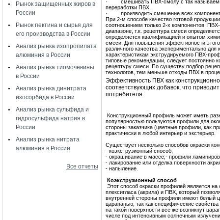
·
смешивать ПВХ-смолу с так называемы
Рынок защищенных жиров в
переработки ПВХ.
России
·
производить смешение всех компонен
При 2-м способе качество готовой продукции
Рынок пектина и сырья для
соотношением только 2-х компонентов: ПВХ
диапазоне, т.к. рецептура смеси определяет
его производства в России
определяется квалификацией и опытом химик
смеси.
Для повышения эффективности этого 
Анализ рынка изопропилата
различного качества экспериментально для 
алюминия в России
характеристикам экструдируемого ПВХ-профи
типовые рекомендации, следует постоянно к
рецептуру смеси. По существу подбор рецеп
Анализ рынка тиомочевины
технологов, тем меньше отходы ПВХ в проце
в России
Эффективность ПВХ как конструкционно
соответствующих добавок, что приводит
Анализ рынка динитрата
потребителя.
изосорбида в России
Анализ рынка сульфида и
Конструкционный профиль может иметь разн
гидросульфида натрия в
популярностью пользуются профили для окон 
России
стороны заказчика (цветные профили, как пр
практически в любой интерьер и экстерьер.
Анализ рынка нитрата
Существует несколько способов окраски кон
алюминия в России
- коэкструзионный способ;
- окрашивание в массе;
- профили ламиниров
- лакирование или отделка поверхности акр
Все отчеты
- напыление.
Коэкструзионный способ
Этот способ окраски профилей является на
плексигласа (акрила) и ПВХ, который позвол
внутренней стороны профили имеют белый ц
царапанью, так как специфические свойства
на такой поверхности все же возникнут цара
числе под интенсивным солнечным излучени