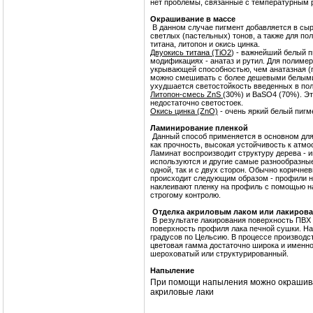
нет проблемы, связанные с температурным 
Окрашивание в массе
В данном случае пигмент добавляется в сыр
светлых (пастельных) тонов, а также для п
титана, литопон и окись цинка.
Двуокись титана (ТiO2
) - важнейший белый 
модификациях - анатаз и рутил. Для полим
укрывающей способностью, чем анатазная (п
можно смешивать с более дешевыми белыми 
ухудшается светостойкость введенных в по
Литопон-смесь ZnS
(30%) и ВаSO4 (70%). Э
недостаточно светостоек.
Окись цинка (ZnO)
- очень яркий белый пигм
Ламинирование пленкой
Данный способ применяется в основном для
как прочность, высокая устойчивость к атм
Ламинат воспроизводит структуру дерева - и
используются и другие самые разнообразны
одной, так и с двух сторон. Обычно коричн
происходит следующим образом - профили н
наклеивают пленку на профиль с помощью 
строгому контролю.
Отделка акриловым лаком или лакиров
В результате лакирования поверхность ПВХ
поверхность профиля лака печной сушки. На
градусов по Цельсию.
В процессе производс
цветовая гамма достаточно широка и именно
шероховатый или структурированный.
Напыление
При помощи напыления можно окрашива
акриловые лаки