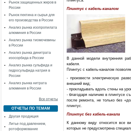
плинтуса:
Рынок защищенных жиров в
России
Плинтус с кабель-каналом
Рынок пектина и сырья для
его производства в России
Анализ рынка изопропилата
алюминия в России
Анализ рынка тиомочевины
в России
Анализ рынка динитрата
изосорбида в России
В данной модели внутренняя раб
кабеля.
Анализ рынка сульфида и
Плинтус с кабель-каналом позволяе
гидросульфида натрия в
России
- произвести электрическую раз
Анализ рынка нитрата
внешний вид;
алюминия в России
- прокладывать вдоль стены на уро
- благодаря наличию в плинтусе с
Все отчеты
после ремонта, не только без «д
плинтус.
ОТЧЕТЫ ПО ТЕМАМ
Плинтус без кабель-канала
Другая продукция
К данному виду относится все ви
Литье под давлением,
которых не предусмотрена специал
ротоформование