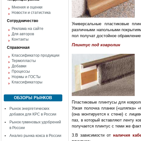
Мнения и оценки
Новости и статистика
Сотрудничество
Универсальные пластиковые пли
Реклама на сайте
различными напольными покрытиям
Для авторов
пол получат достойное обрамление
Контакты
Плинтус под ковролин
Справочная
Классификатор продукции
Термопласты
Добавки
Процессы
Нормы и ГОСТы
Классификаторы
ОБЗОРЫ РЫНКОВ
Пластиковые плинтусы для ковроли
Узкая полочка планки («шляпка» «
Рынок энергетических
(она монтируется к стене) с лице
добавок для КРС в России
паз, в который вставляют ленту ко
Рынок гуминовых удобрений
получается плинтус с теми же факт
в России
3.В зависимости от
наличия каб
Анализ рынка кокса в России