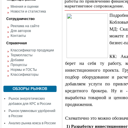
работы по привлечению финансиро
маркетинговое сопровождение.
Мнения и оценки
Новости и статистика
Подробн
Сотрудничество
Кобловым
Реклама на сайте
МД: Скаж
Для авторов
можете 
Контакты
бизнес-п
Справочная
Классификатор продукции
Термопласты
КК: Ак
Добавки
берет на себя ту работу, к
Процессы
Нормы и ГОСТы
инвестиционного проекта. Гр
Классификаторы
подбор оборудование и расч
добавляем услуги по привле
ОБЗОРЫ РЫНКОВ
кредитного брокера. Ну и -
выработка товарной и ценовой
Рынок энергетических
добавок для КРС в России
продвижения.
Рынок гуминовых удобрений
в России
Схематично это можно обознач
Анализ рынка кокса в России
1) Разработку инвестиционног