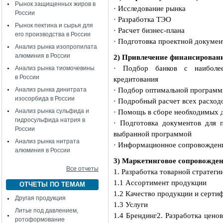
Рынок защищенных жиров в
· Исследование рынка
России
· Разработка ТЭО
Рынок пектина и сырья для
· Расчет бизнес-плана
его производства в России
· Подготовка проектной докуме
Анализ рынка изопропилата
алюминия в России
2) Привлечение финансирован
· Подбор банков с наиболе
Анализ рынка тиомочевины
в России
кредитования
Анализ рынка динитрата
· Подбор оптимальной программ
изосорбида в России
· Подробный расчет всех расход
Анализ рынка сульфида и
· Помощь в сборе необходимых 
гидросульфида натрия в
· Подготовка документов для п
России
выбранной программой
Анализ рынка нитрата
· Информационное сопровождени
алюминия в России
3) Маркетинговое сопровожден
Все отчеты
1. Разработка товарной стратеги
1.1 Ассортимент продукции
ОТЧЕТЫ ПО ТЕМАМ
1.2 Качество продукции и серти
Другая продукция
1.3 Услуги
Литье под давлением,
1.4 Брендинг
2. Разработка цено
ротоформование