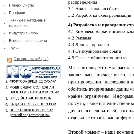
распределения
Пленки, листы
3.1 Анализ каналов сбыта
Профили
3.2 Разработка схем реализации
Тканные и нетканные
4) Разработка и проведение ст
материалы
4.1 Комплекс маркетинговых ко
Индустрия искож
4.2 Реклама
Вспененные пластики
4.3 Личные продажи
Трубы
4.4 Стимулирование сбыта
4.5 Связь с общественностью
Экспорт статей (rss)
Мы считали, что мы распола
заключалась, прежде всего, 
при проведении исследования
ФРУКТОЗА ВРЕДНЕЕ САХАРА
1.
МОЩНЕЙШАЯ СОЛНЕЧНАЯ
2.
обойтись вторичными данными
ЭЛЕКТРОСТАНЦИЯ В РОССИИ
крайне ограничены. Информац
ВОЗДЕЙСТВИЕ КОФЕИНА
3.
по-сути, является единственн
ЗАЩИТА СОЕВЫХ ПОСЕВОВ
4.
других исследователей, распо
ЭНЕРГОЭФФЕКТИВНОСТЬ:
5.
Детский сад категории [Аk
отдельные отраслевые информ
Второй момент – наша компани