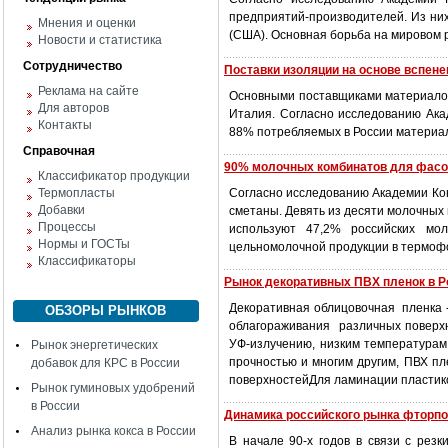
предприятий-производителей. Из них
Мнения и оценки
(США). Основная борьба на мировом р
Новости и статистика
Сотрудничество
Поставки изоляции на основе вспене
Реклама на сайте
Основными поставщиками материалов 
Для авторов
Италия. Согласно исследованию Ак
Контакты
88% потребляемых в России материа
Справочная
90% молочных комбинатов для фасо
Классификатор продукции
Термопласты
Согласно исследованию Академии Ко
Добавки
сметаны. Девять из десяти молочных
Процессы
используют 47,2% российских мо
Нормы и ГОСТы
цельномолочной продукции в термоф
Классификаторы
Рынок декоративных ПВХ пленок в Р
Декоративная облицовочная пленка 
ОБЗОРЫ РЫНКОВ
облагораживания различных поверхно
УФ-излучению, низким температурам
Рынок энергетических
прочностью и многим другим, ПВХ п
добавок для КРС в России
поверхностейДля ламинации пластик
Рынок гуминовых удобрений
в России
Динамика российского рынка фторп
Анализ рынка кокса в России
В начале 90-х годов в связи с рез