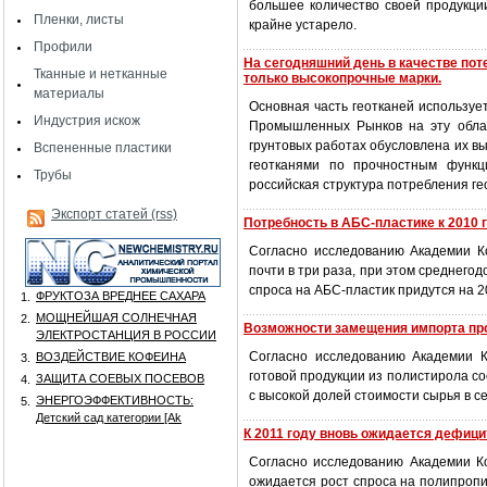
большее количество своей продукции
Пленки, листы
крайне устарело.
Профили
На сегодняшний день в качестве по
Тканные и нетканные
только высокопрочные марки.
материалы
Основная часть геотканей использу
Индустрия искож
Промышленных Рынков на эту облас
грунтовых работах обусловлена их вы
Вспененные пластики
геотканями по прочностным функц
Трубы
российская структура потребления г
Экспорт статей (rss)
Потребность в АБС-пластике к 2010 г
Согласно исследованию Академии К
почти в три раза, при этом среднег
спроса на АБС-пластик придутся на 20
ФРУКТОЗА ВРЕДНЕЕ САХАРА
1.
МОЩНЕЙШАЯ СОЛНЕЧНАЯ
2.
Возможности замещения импорта пр
ЭЛЕКТРОСТАНЦИЯ В РОССИИ
Согласно исследованию Академии 
ВОЗДЕЙСТВИЕ КОФЕИНА
3.
готовой продукции из полистирола со
ЗАЩИТА СОЕВЫХ ПОСЕВОВ
4.
с высокой долей стоимости сырья в 
ЭНЕРГОЭФФЕКТИВНОСТЬ:
5.
Детский сад категории [Аk
К 2011 году вновь ожидается дефици
Согласно исследованию Академии К
ожидается рост спроса на полипроп