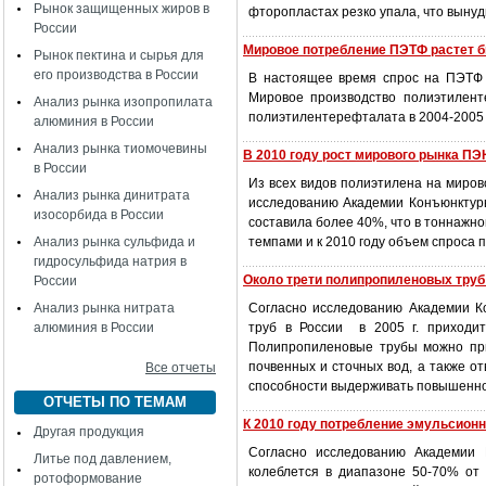
Рынок защищенных жиров в
фторопластах резко упала, что выну
России
Мировое потребление ПЭТФ растет 
Рынок пектина и сырья для
его производства в России
В настоящее время спрос на ПЭТФ 
Мировое производство полиэтилент
Анализ рынка изопропилата
полиэтилентерефталата в 2004-2005 г
алюминия в России
Анализ рынка тиомочевины
В 2010 году рост мирового рынка П
в России
Из всех видов полиэтилена на миро
Анализ рынка динитрата
исследованию Академии Конъюнктур
изосорбида в России
составила более 40%, что в тоннажн
Анализ рынка сульфида и
темпами и к 2010 году объем спроса 
гидросульфида натрия в
Около трети полипропиленовых труб
России
Анализ рынка нитрата
Согласно исследованию Академии 
алюминия в России
труб в России в 2005 г. приходи
Полипропиленовые трубы можно при
почвенных и сточных вод, а также от
Все отчеты
способности выдерживать повышенно
ОТЧЕТЫ ПО ТЕМАМ
К 2010 году потребление эмульсионн
Другая продукция
Согласно исследованию Академии
Литье под давлением,
колеблется в диапазоне 50-70% от
ротоформование