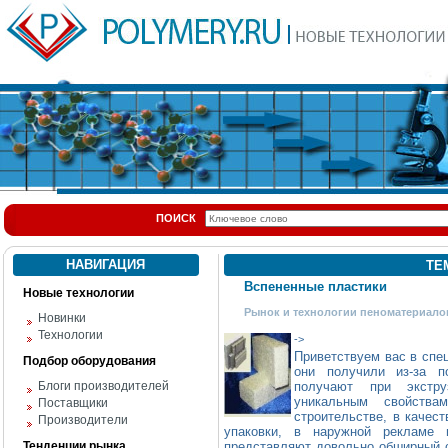
ПОИСК
НАВИГАЦИЯ
ТЕ
Вспененные пластики
Новые технологии
Рынок и технологии пеноматериало
Новинки
Технологии
->
Приветствуем вас в сп
Подбор оборудования
они получили из-за п
Блоги производителей
получают при экстру
уникальным свойства
Поставщики
строительстве, в качес
Производители
упаковки, в наружной рекламе 
Тенденции рынка
представляют довольно обширный с